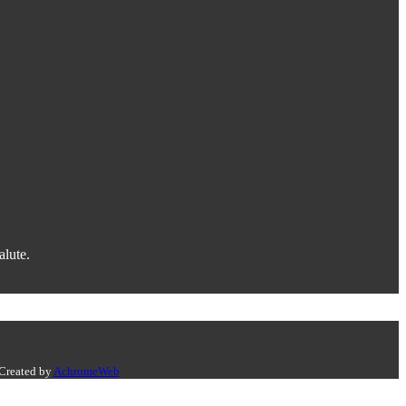
alute.
 Created by
AchromeWeb