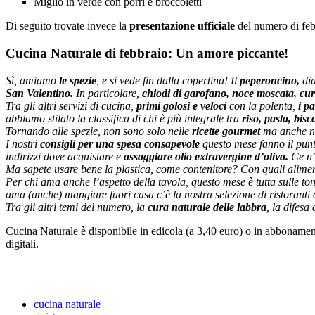
Miglio in verde con porri e broccoletti
Di seguito trovate invece la
presentazione ufficiale
del numero di feb
Cucina Naturale di febbraio: Un amore piccante!
Sì, amiamo
le spezie
, e si vede fin dalla copertina! Il
peperoncino,
dia
San Valentino.
In particolare,
chiodi di garofano, noce moscata, cu
Tra gli altri servizi di cucina,
primi golosi e veloci
con la polenta,
i pa
abbiamo stilato la classifica di chi è più integrale tra
riso, pasta, bisco
Tornando alle spezie, non sono solo nelle
ricette gourmet
ma anche ne
I nostri
consigli per una spesa consapevole
questo mese fanno il pun
indirizzi dove acquistare e
assaggiare olio extravergine d’oliva.
Ce n’
Ma sapete usare bene la plastica, come contenitore? Con quali aliment
Per chi ama anche l’aspetto della tavola, questo mese è tutta sulle ton
ama (anche) mangiare fuori casa c’è la nostra selezione di ristoranti 
Tra gli altri temi del numero, la
cura naturale delle labbra
, la difesa
Cucina Naturale è disponibile in edicola (a 3,40 euro) o in abbonamen
digitali.
cucina naturale