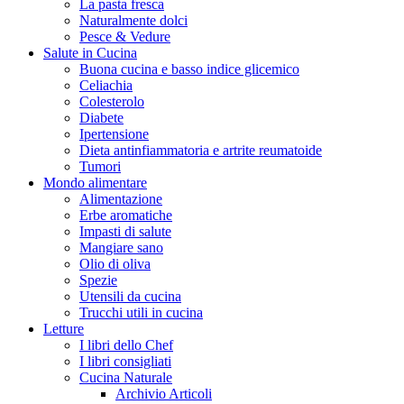
La pasta fresca
Naturalmente dolci
Pesce & Vedure
Salute in Cucina
Buona cucina e basso indice glicemico
Celiachia
Colesterolo
Diabete
Ipertensione
Dieta antinfiammatoria e artrite reumatoide
Tumori
Mondo alimentare
Alimentazione
Erbe aromatiche
Impasti di salute
Mangiare sano
Olio di oliva
Spezie
Utensili da cucina
Trucchi utili in cucina
Letture
I libri dello Chef
I libri consigliati
Cucina Naturale
Archivio Articoli