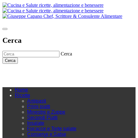
Cerca
Cerca
Cerca
Home
Ricette
Antipasti
Primi piatti
Minestre e Zuppe
Secondi Piatti
Insalate
Focacce e Torte salate
Conserve e Salse