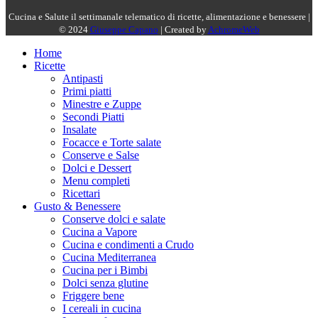
Cucina e Salute il settimanale telematico di ricette, alimentazione e benessere |
© 2024
Giuseppe Capano
| Created by
AchromeWeb
Home
Ricette
Antipasti
Primi piatti
Minestre e Zuppe
Secondi Piatti
Insalate
Focacce e Torte salate
Conserve e Salse
Dolci e Dessert
Menu completi
Ricettari
Gusto & Benessere
Conserve dolci e salate
Cucina a Vapore
Cucina e condimenti a Crudo
Cucina Mediterranea
Cucina per i Bimbi
Dolci senza glutine
Friggere bene
I cereali in cucina