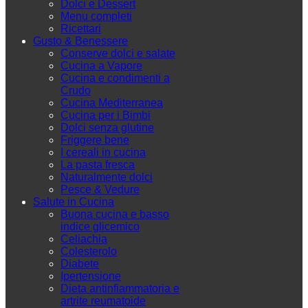
Dolci e Dessert
Menu completi
Ricettari
Gusto & Benessere
Conserve dolci e salate
Cucina a Vapore
Cucina e condimenti a
Crudo
Cucina Mediterranea
Cucina per i Bimbi
Dolci senza glutine
Friggere bene
I cereali in cucina
La pasta fresca
Naturalmente dolci
Pesce & Vedure
Salute in Cucina
Buona cucina e basso
indice glicemico
Celiachia
Colesterolo
Diabete
Ipertensione
Dieta antinfiammatoria e
artrite reumatoide