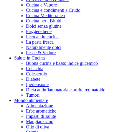
Cucina a Vapore
Cucina e condimenti a Crudo
Cucina Mediterranea
Cucina per i Bimbi
Dolci senza glutine
Friggere bene
I cereali in cucina
La pasta fresca
Naturalmente dolci
Pesce & Vedure
Salute in Cucina
Buona cucina e basso indice glicemico
Celiachia
Colesterolo
Diabete
Ipertensione
Dieta antinfiammatoria e artrite reumatoide
Tumori
Mondo alimentare
Alimentazione
Erbe aromatiche
Impasti di salute
Mangiare sano
Olio di oliva