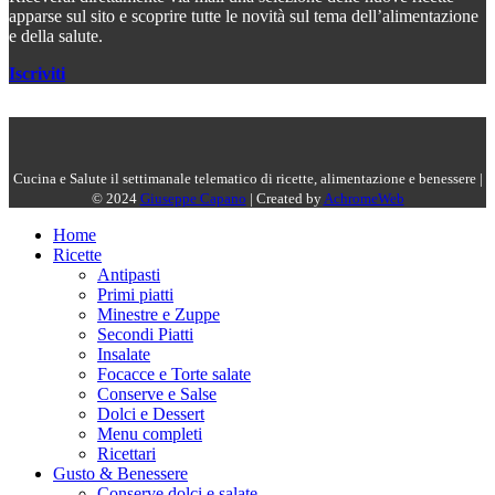
apparse sul sito e scoprire tutte le novità sul tema dell’alimentazione
e della salute.
Iscriviti
Cucina e Salute il settimanale telematico di ricette, alimentazione e benessere |
© 2024
Giuseppe Capano
| Created by
AchromeWeb
Home
Ricette
Antipasti
Primi piatti
Minestre e Zuppe
Secondi Piatti
Insalate
Focacce e Torte salate
Conserve e Salse
Dolci e Dessert
Menu completi
Ricettari
Gusto & Benessere
Conserve dolci e salate