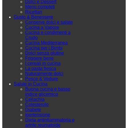
Dolci e Dessert
Menu completi
Ricettari
Gusto & Benessere
Conserve dolci e salate
Cucina a Vapore
Cucina e condimenti a
Crudo
Cucina Mediterranea
Cucina per i Bimbi
Dolci senza glutine
Friggere bene
I cereali in cucina
La pasta fresca
Naturalmente dolci
Pesce & Vedure
Salute in Cucina
Buona cucina e basso
indice glicemico
Celiachia
Colesterolo
Diabete
Ipertensione
Dieta antinfiammatoria e
artrite reumatoide