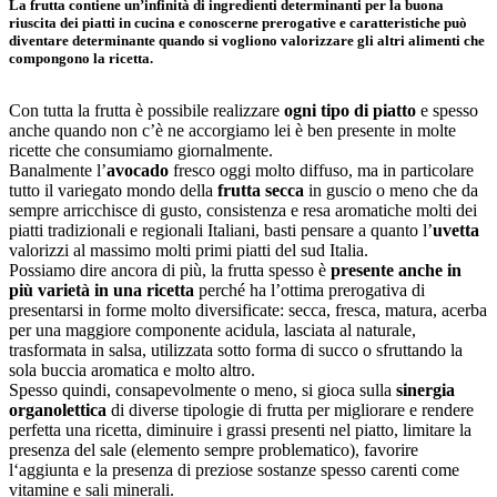
La frutta contiene un’infinità di ingredienti determinanti per la buona
riuscita dei piatti in cucina e conoscerne prerogative e caratteristiche può
diventare determinante quando si vogliono valorizzare gli altri alimenti che
compongono la ricetta.
Con tutta la frutta è possibile realizzare
ogni tipo di piatto
e spesso
anche quando non c’è ne accorgiamo lei è ben presente in molte
ricette che consumiamo giornalmente.
Banalmente l’
avocado
fresco oggi molto diffuso, ma in particolare
tutto il variegato mondo della
frutta secca
in guscio o meno che da
sempre arricchisce di gusto, consistenza e resa aromatiche molti dei
piatti tradizionali e regionali Italiani, basti pensare a quanto l’
uvetta
valorizzi al massimo molti primi piatti del sud Italia.
Possiamo dire ancora di più, la frutta spesso è
presente anche in
più varietà in una ricetta
perché ha l’ottima prerogativa di
presentarsi in forme molto diversificate: secca, fresca, matura, acerba
per una maggiore componente acidula, lasciata al naturale,
trasformata in salsa, utilizzata sotto forma di succo o sfruttando la
sola buccia aromatica e molto altro.
Spesso quindi, consapevolmente o meno, si gioca sulla
sinergia
organolettica
di diverse tipologie di frutta per migliorare e rendere
perfetta una ricetta, diminuire i grassi presenti nel piatto, limitare la
presenza del sale (elemento sempre problematico), favorire
l‘aggiunta e la presenza di preziose sostanze spesso carenti come
vitamine e sali minerali.