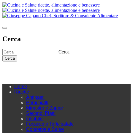
Cerca
Cerca
Cerca
Home
Ricette
Antipasti
Primi piatti
Minestre e Zuppe
Secondi Piatti
Insalate
Focacce e Torte salate
Conserve e Salse