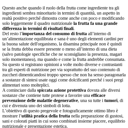
Questo anche quando il ruolo della frutta come ingrediente tra gli
ingredienti sembra minoritario in termini di quantità, un aspetto in
realtà positivo perché dimostra come anche con poco e modificando
solo leggermente il quadro nutrizionale
la frutta fa una grande
differenza in termini di risultati finali
.
Del resto l’
importanza del consumo di frutta
all’interno di
un’alimentazione equilibrata e sana è uno degli elementi cardini per
la buona salute dell'organismo, la disamina principale non è quindi
se la frutta debba essere presente o meno all’interno di una dieta
(salvo patologie specifiche che ne sconsigliano la presenza, magari
solo momentanea), ma quando e come la frutta andrebbe consumata.
Su questo si registrano opinioni a volte molto diverse e contrastanti
tra gli esperti di nutrizione per via soprattutto del suo contenuto di
zuccheri dimenticandosi troppo spesso che non ha senso paragonarla
a sostanze di sintesi usate oggi come dolcificanti perché i suoi pregi
alimentari sono molteplici.
A cominciare dalla
spiccata azione protettiva
dovuta alle diversi
sostanze che contiene tutte protese a favorire una
efficace
prevenzione delle malattie degenerative
, una su tutte i
tumori
, di
cui e divenuta uno dei simboli di lotta.
L’obiettivo di questo pregevole e fotograficamente ottimo libro è
mostrare l’
utilità pratica della frutta
nella preparazione di gustosi,
sani e colorati piatti in cui sono combinati insieme piacere, equilibrio
nutrizionale e presentazione estetica.