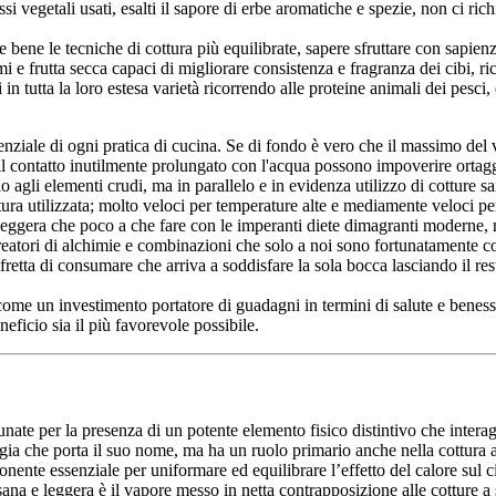
assi vegetali usati, esalti il sapore di erbe aromatiche e spezie, non ci ric
e bene le tecniche di cottura più equilibrate, sapere sfruttare con sapienz
 e frutta secca capaci di migliorare consistenza e fragranza dei cibi, ric
in tutta la loro estesa varietà ricorrendo alle proteine animali dei pesci
nziale di ogni pratica di cucina. Se di fondo è vero che il massimo del v
, il contatto inutilmente prolungato con l'acqua possono impoverire ortaggi
agli elementi crudi, ma in parallelo e in evidenza utilizzo di cotture sa
ratura utilizzata; molto veloci per temperature alte e mediamente veloci pe
leggera che poco a che fare con le imperanti diete dimagranti moderne, ma
creatori di alchimie e combinazioni che solo a noi sono fortunatamente 
 fretta di consumare che arriva a soddisfare la sola bocca lasciando il re
i come un investimento portatore di guadagni in termini di salute e beness
eficio sia il più favorevole possibile.
omunate per la presenza di un potente elemento fisico distintivo che inte
gia che porta il suo nome, ma ha un ruolo primario anche nella cottura a 
ente essenziale per uniformare ed equilibrare l’effetto del calore sul c
ana e leggera è il vapore messo in netta contrapposizione alle cotture a 