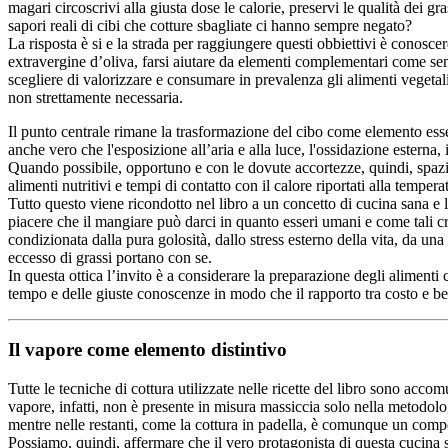
magari circoscrivi alla giusta dose le calorie, preservi le qualità dei gr
sapori reali di cibi che cotture sbagliate ci hanno sempre negato?
La risposta è si e la strada per raggiungere questi obbiettivi è conoscer
extravergine d’oliva, farsi aiutare da elementi complementari come semi
scegliere di valorizzare e consumare in prevalenza gli alimenti vegetali 
non strettamente necessaria.
Il punto centrale rimane la trasformazione del cibo come elemento esse
anche vero che l'esposizione all’aria e alla luce, l'ossidazione esterna
Quando possibile, opportuno e con le dovute accortezze, quindi, spazio 
alimenti nutritivi e tempi di contatto con il calore riportati alla tempe
Tutto questo viene ricondotto nel libro a un concetto di cucina sana e 
piacere che il mangiare può darci in quanto esseri umani e come tali 
condizionata dalla pura golosità, dallo stress esterno della vita, da una
eccesso di grassi portano con se.
In questa ottica l’invito è a considerare la preparazione degli aliment
tempo e delle giuste conoscenze in modo che il rapporto tra costo e ben
Il vapore come elemento distintivo
Tutte le tecniche di cottura utilizzate nelle ricette del libro sono acc
vapore, infatti, non è presente in misura massiccia solo nella metodolo
mentre nelle restanti, come la cottura in padella, è comunque un compon
Possiamo, quindi, affermare che il vero protagonista di questa cucina s