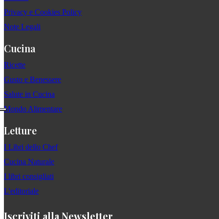
Privacy e Cookies Policy
Note Legali
Cucina
Ricette
Gusto e Benessere
Salute in Cucina
Mondo Alimentare
Letture
I Libri dello Chef
Cucina Naturale
I libri consigliati
L'editoriale
Iscriviti alla Newsletter