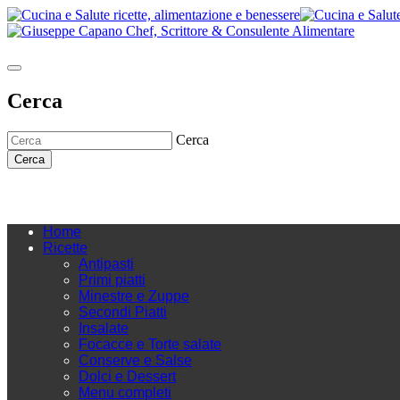
Cerca
Cerca
Cerca
Home
Ricette
Antipasti
Primi piatti
Minestre e Zuppe
Secondi Piatti
Insalate
Focacce e Torte salate
Conserve e Salse
Dolci e Dessert
Menu completi