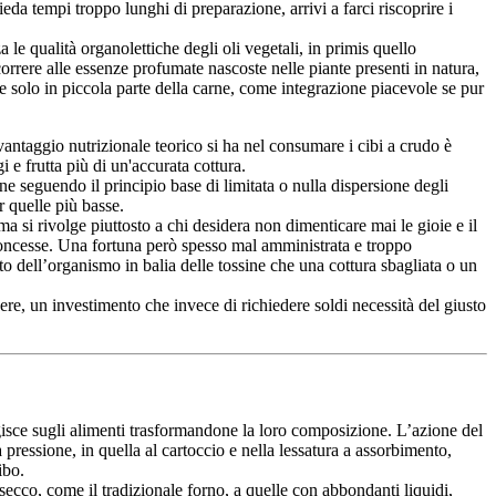
hieda tempi troppo lunghi di preparazione, arrivi a farci riscoprire i
a le qualità organolettiche degli oli vegetali, in primis quello
orrere alle essenze profumate nascoste nelle piante presenti in natura,
, e solo in piccola parte della carne, come integrazione piacevole se pur
antaggio nutrizionale teorico si ha nel consumare i cibi a crudo è
 e frutta più di un'accurata cottura.
ne seguendo il principio base di limitata o nulla dispersione degli
r quelle più basse.
 si rivolge piuttosto a chi desidera non dimenticare mai le gioie e il
concesse. Una fortuna però spesso mal amministrata e troppo
sto dell’organismo in balia delle tossine che una cottura sbagliata o un
ere, un investimento che invece di richiedere soldi necessità del giusto
ragisce sugli alimenti trasformandone la loro composizione. L’azione del
pressione, in quella al cartoccio e nella lessatura a assorbimento,
ibo.
secco, come il tradizionale forno, a quelle con abbondanti liquidi,