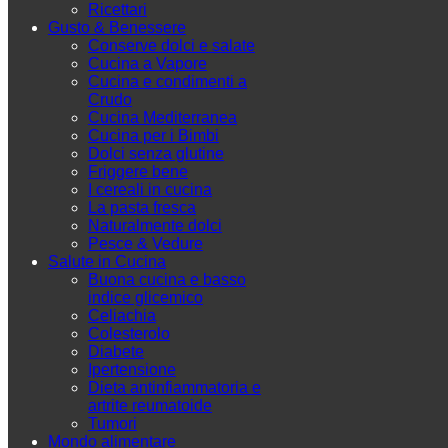
Ricettari
Gusto & Benessere
Conserve dolci e salate
Cucina a Vapore
Cucina e condimenti a
Crudo
Cucina Mediterranea
Cucina per i Bimbi
Dolci senza glutine
Friggere bene
I cereali in cucina
La pasta fresca
Naturalmente dolci
Pesce & Vedure
Salute in Cucina
Buona cucina e basso
indice glicemico
Celiachia
Colesterolo
Diabete
Ipertensione
Dieta antinfiammatoria e
artrite reumatoide
Tumori
Mondo alimentare