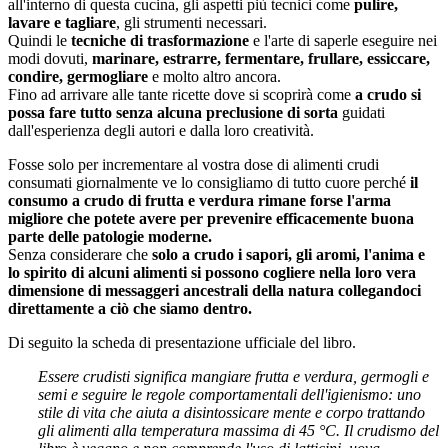
all'interno di questa cucina, gli aspetti più tecnici come
pulire,
lavare e tagliare
, gli strumenti necessari.
Quindi le
tecniche di trasformazione
e l'arte di saperle eseguire nei
modi dovuti,
marinare, estrarre, fermentare, frullare, essiccare,
condire, germogliare
e molto altro ancora.
Fino ad arrivare alle tante ricette dove si scoprirà come
a crudo si
possa fare tutto senza alcuna preclusione di sorta
guidati
dall'esperienza degli autori e dalla loro creatività.
Fosse solo per incrementare al vostra dose di alimenti crudi
consumati giornalmente ve lo consigliamo di tutto cuore perché
il
consumo a crudo di frutta e verdura rimane forse l'arma
migliore che potete avere per prevenire efficacemente buona
parte delle patologie moderne.
Senza considerare che
solo a crudo i sapori, gli aromi, l'anima e
lo spirito di alcuni alimenti si possono cogliere nella loro vera
dimensione di messaggeri ancestrali della natura collegandoci
direttamente a ciò che siamo dentro.
Di seguito la scheda di presentazione ufficiale del libro.
Essere crudisti significa mangiare frutta e verdura, germogli e
semi e seguire le regole comportamentali dell'igienismo: uno
stile di vita che aiuta a disintossicare mente e corpo trattando
gli alimenti alla temperatura massima di 45 °C. Il crudismo del