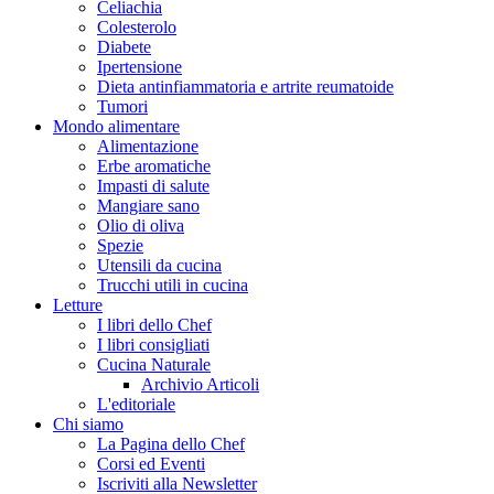
Celiachia
Colesterolo
Diabete
Ipertensione
Dieta antinfiammatoria e artrite reumatoide
Tumori
Mondo alimentare
Alimentazione
Erbe aromatiche
Impasti di salute
Mangiare sano
Olio di oliva
Spezie
Utensili da cucina
Trucchi utili in cucina
Letture
I libri dello Chef
I libri consigliati
Cucina Naturale
Archivio Articoli
L'editoriale
Chi siamo
La Pagina dello Chef
Corsi ed Eventi
Iscriviti alla Newsletter