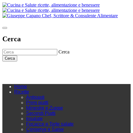
Cerca
Cerca
Cerca
Home
Ricette
Antipasti
Primi piatti
Minestre e Zuppe
Secondi Piatti
Insalate
Focacce e Torte salate
Conserve e Salse