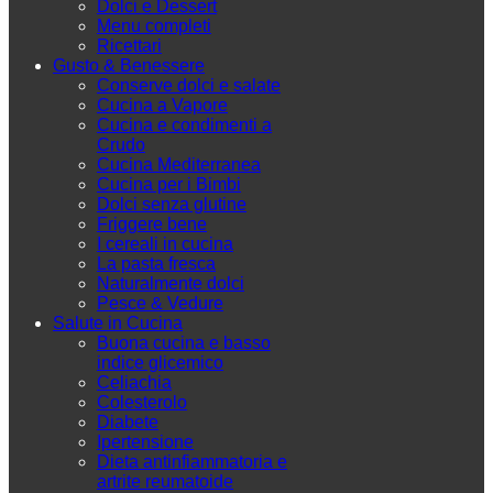
Dolci e Dessert
Menu completi
Ricettari
Gusto & Benessere
Conserve dolci e salate
Cucina a Vapore
Cucina e condimenti a
Crudo
Cucina Mediterranea
Cucina per i Bimbi
Dolci senza glutine
Friggere bene
I cereali in cucina
La pasta fresca
Naturalmente dolci
Pesce & Vedure
Salute in Cucina
Buona cucina e basso
indice glicemico
Celiachia
Colesterolo
Diabete
Ipertensione
Dieta antinfiammatoria e
artrite reumatoide