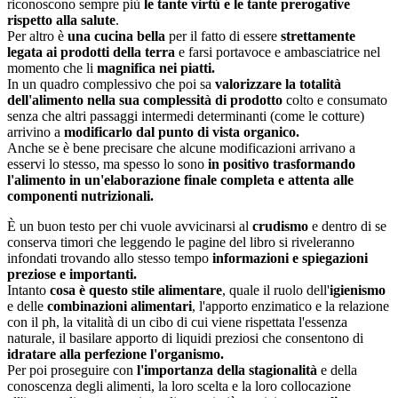
riconoscono sempre più
le tante virtù e le tante prerogative
rispetto alla salute
.
Per altro è
una cucina bella
per il fatto di essere
strettamente
legata ai prodotti della terra
e farsi portavoce e ambasciatrice nel
momento che li
magnifica nei piatti.
In un quadro complessivo che poi sa
valorizzare la totalità
dell'alimento nella sua complessità di prodotto
colto e consumato
senza che altri passaggi intermedi determinanti (come le cotture)
arrivino a
modificarlo dal punto di vista organico.
Anche se è bene precisare che alcune modificazioni arrivano a
esservi lo stesso, ma spesso lo sono
in positivo trasformando
l'alimento in un'elaborazione finale completa e attenta alle
componenti nutrizionali.
È un buon testo per chi vuole avvicinarsi al
crudismo
e dentro di se
conserva timori che leggendo le pagine del libro si riveleranno
infondati trovando allo stesso tempo
informazioni e spiegazioni
preziose e importanti.
Intanto
cosa è questo stile alimentare
, quale il ruolo dell'
igienismo
e delle
combinazioni alimentari
, l'apporto enzimatico e la relazione
con il ph, la vitalità di un cibo di cui viene rispettata l'essenza
naturale, il basilare apporto di liquidi preziosi che consentono di
idratare alla perfezione l'organismo.
Per poi proseguire con
l'importanza della stagionalità
e della
conoscenza degli alimenti, la loro scelta e la loro collocazione