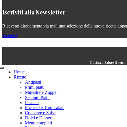
Iscriviti alla Newsletter
Riceverai direttamente via mail una selezione delle nuove ricette apparse
Iscriviti
Cucina e Salute il setti
Home
Ricette
Antipasti
Primi piatti
Minestre e Zuppe
Secondi Piatti
Insalate
Focacce e Torte salate
Conserve e Salse
Dolci e Dessert
Menu completi