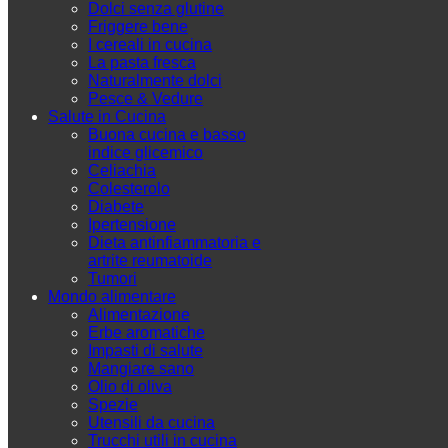
Dolci senza glutine
Friggere bene
I cereali in cucina
La pasta fresca
Naturalmente dolci
Pesce & Vedure
Salute in Cucina
Buona cucina e basso
indice glicemico
Celiachia
Colesterolo
Diabete
Ipertensione
Dieta antinfiammatoria e
artrite reumatoide
Tumori
Mondo alimentare
Alimentazione
Erbe aromatiche
Impasti di salute
Mangiare sano
Olio di oliva
Spezie
Utensili da cucina
Trucchi utili in cucina