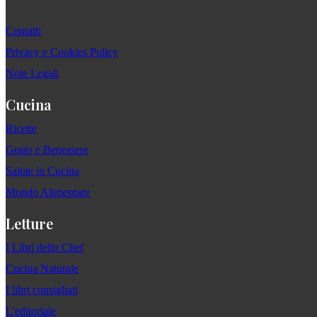
Contatti
Privacy e Cookies Policy
Note Legali
Cucina
Ricette
Gusto e Benessere
Salute in Cucina
Mondo Alimentare
Letture
I Libri dello Chef
Cucina Naturale
I libri consigliati
L'editoriale