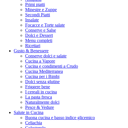
Primi piatti
Minestre e Zuppe
Secondi Piatti
Insalate
Focacce e Torte salate
Conserve e Salse
Dolci e Dessert
Menu completi
Ricettari
Gusto & Benessere
Conserve dolci e salate
Cucina a Vapore
Cucina e condimenti a Crudo
Cucina Mediterranea
Cucina per i Bimbi
Dolci senza glutine
Friggere bene
I cereali in cucina
La pasta fresca
Naturalmente dolci
Pesce & Vedure
Salute in Cucina
Buona cucina e basso indice glicemico
Celiachia
Colesterolo