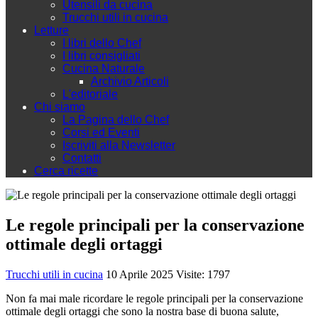
Utensili da cucina
Trucchi utili in cucina
Letture
I libri dello Chef
I libri consigliati
Cucina Naturale
Archivio Articoli
L'editoriale
Chi siamo
La Pagina dello Chef
Corsi ed Eventi
Iscriviti alla Newsletter
Contatti
Cerca ricette
Le regole principali per la conservazione
ottimale degli ortaggi
Trucchi utili in cucina
10 Aprile 2025
Visite: 1797
Non fa mai male ricordare le regole principali per la conservazione
ottimale degli ortaggi che sono la nostra base di buona salute,