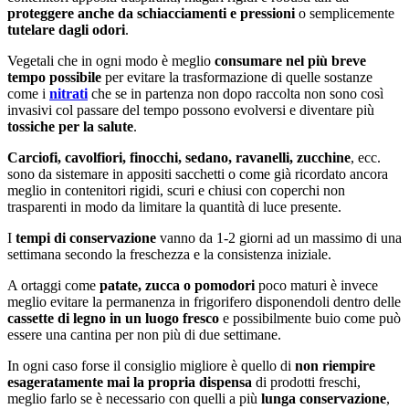
proteggere anche da schiacciamenti e pressioni
o semplicemente
tutelare dagli odori
.
Vegetali che in ogni modo è meglio
consumare nel più breve
tempo possibile
per evitare la trasformazione di quelle sostanze
come i
nitrati
che se in partenza non dopo raccolta non sono così
invasivi col passare del tempo possono evolversi e diventare più
tossiche per la salute
.
Carciofi, cavolfiori, finocchi, sedano, ravanelli, zucchine
, ecc.
sono da sistemare in appositi sacchetti o come già ricordato ancora
meglio in contenitori rigidi, scuri e chiusi con coperchi non
trasparenti in modo da limitare la quantità di luce presente.
I
tempi di conservazione
vanno da 1-2 giorni ad un massimo di una
settimana secondo la freschezza e la consistenza iniziale.
A ortaggi come
patate, zucca o pomodori
poco maturi è invece
meglio evitare la permanenza in frigorifero disponendoli dentro delle
cassette di legno in un luogo fresco
e possibilmente buio come può
essere una cantina per non più di due settimane.
In ogni caso forse il consiglio migliore è quello di
non riempire
esageratamente mai la propria dispensa
di prodotti freschi,
meglio farlo se è necessario con quelli a più
lunga conservazione
,