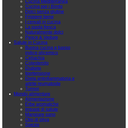
Cucina Mediterranea
Cucina per i Bimbi
Dolci senza glutine
Friggere bene
I cereali in cucina
La pasta fresca
Naturalmente dolci
Pesce & Vedure
Salute in Cucina
Buona cucina e basso
indice glicemico
Celiachia
Colesterolo
Diabete
Ipertensione
Dieta antinfiammatoria e
artrite reumatoide
Tumori
Mondo alimentare
Alimentazione
Erbe aromatiche
Impasti di salute
Mangiare sano
Olio di oliva
Spezie