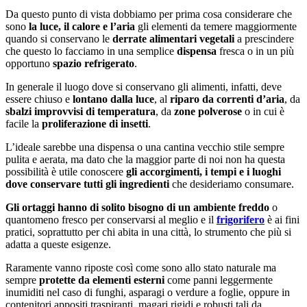
Da questo punto di vista dobbiamo per prima cosa considerare che
sono
la luce, il calore e l’aria
gli elementi da temere maggiormente
quando si conservano le
derrate alimentari vegetali
a prescindere
che questo lo facciamo in una semplice
dispensa
fresca o in un più
opportuno
spazio refrigerato
.
In generale il luogo dove si conservano gli alimenti, infatti, deve
essere chiuso e
lontano dalla luce
, al
riparo da correnti d’aria
, da
sbalzi improvvisi di temperatura
, da
zone polverose
o in cui è
facile la
proliferazione di insetti
.
L’ideale sarebbe una dispensa o una cantina vecchio stile sempre
pulita e aerata, ma dato che la maggior parte di noi non ha questa
possibilità è utile conoscere
gli accorgimenti, i tempi e i luoghi
dove conservare tutti gli ingredienti
che desideriamo consumare.
Gli ortaggi hanno di solito bisogno di un ambiente freddo
o
quantomeno fresco per conservarsi al meglio e il
frigorifero
è ai fini
pratici, soprattutto per chi abita in una città, lo strumento che più si
adatta a queste esigenze.
Raramente vanno riposte così come sono allo stato naturale ma
sempre
protette da elementi esterni
come panni leggermente
inumiditi nel caso di funghi, asparagi o verdure a foglie, oppure in
contenitori appositi traspiranti, magari rigidi e robusti tali da