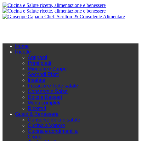
Home
Ricette
Antipasti
Primi piatti
Minestre e Zuppe
Secondi Piatti
Insalate
Focacce e Torte salate
Conserve e Salse
Dolci e Dessert
Menu completi
Ricettari
Gusto & Benessere
Conserve dolci e salate
Cucina a Vapore
Cucina e condimenti a
Crudo