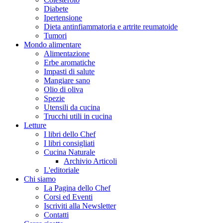
Diabete
Ipertensione
Dieta antinfiammatoria e artrite reumatoide
Tumori
Mondo alimentare
Alimentazione
Erbe aromatiche
Impasti di salute
Mangiare sano
Olio di oliva
Spezie
Utensili da cucina
Trucchi utili in cucina
Letture
I libri dello Chef
I libri consigliati
Cucina Naturale
Archivio Articoli
L'editoriale
Chi siamo
La Pagina dello Chef
Corsi ed Eventi
Iscriviti alla Newsletter
Contatti