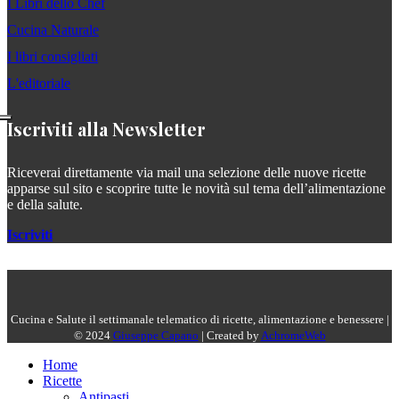
I Libri dello Chef
Cucina Naturale
I libri consigliati
L'editoriale
Iscriviti alla Newsletter
Riceverai direttamente via mail una selezione delle nuove ricette
apparse sul sito e scoprire tutte le novità sul tema dell’alimentazione
e della salute.
Iscriviti
Cucina e Salute il settimanale telematico di ricette, alimentazione e benessere |
© 2024
Giuseppe Capano
| Created by
AchromeWeb
Home
Ricette
Antipasti