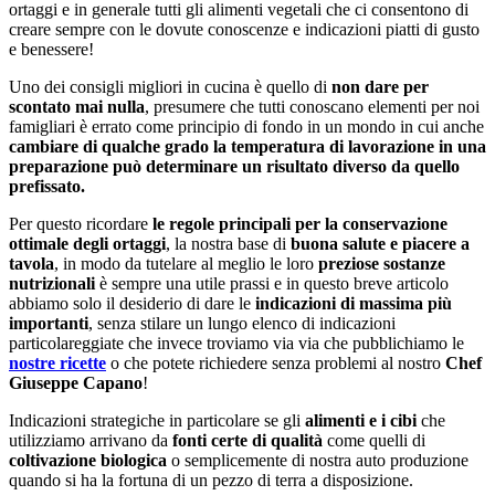
ortaggi e in generale tutti gli alimenti vegetali che ci consentono di
creare sempre con le dovute conoscenze e indicazioni piatti di gusto
e benessere!
Uno dei consigli migliori in cucina è quello di
non dare per
scontato mai nulla
, presumere che tutti conoscano elementi per noi
famigliari è errato come principio di fondo in un mondo in cui anche
cambiare di qualche grado la temperatura di lavorazione in una
preparazione può determinare un risultato diverso da quello
prefissato.
Per questo ricordare
le regole principali per la conservazione
ottimale degli ortaggi
, la nostra base di
buona salute e piacere a
tavola
, in modo da tutelare al meglio le loro
preziose sostanze
nutrizionali
è sempre una utile prassi e in questo breve articolo
abbiamo solo il desiderio di dare le
indicazioni di massima più
importanti
, senza stilare un lungo elenco di indicazioni
particolareggiate che invece troviamo via via che pubblichiamo le
nostre ricette
o che potete richiedere senza problemi al nostro
Chef
Giuseppe Capano
!
Indicazioni strategiche in particolare se gli
alimenti e i cibi
che
utilizziamo arrivano da
fonti certe di qualità
come quelli di
coltivazione biologica
o semplicemente di nostra auto produzione
quando si ha la fortuna di un pezzo di terra a disposizione.