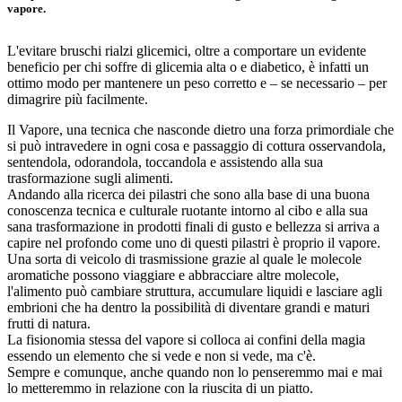
vapore.
L'evitare bruschi rialzi glicemici, oltre a comportare un evidente
beneficio per chi soffre di glicemia alta o e diabetico, è infatti un
ottimo modo per mantenere un peso corretto e – se necessario – per
dimagrire più facilmente.
Il Vapore, una tecnica che nasconde dietro una forza primordiale che
si può intravedere in ogni cosa e passaggio di cottura osservandola,
sentendola, odorandola, toccandola e assistendo alla sua
trasformazione sugli alimenti.
Andando alla ricerca dei pilastri che sono alla base di una buona
conoscenza tecnica e culturale ruotante intorno al cibo e alla sua
sana trasformazione in prodotti finali di gusto e bellezza si arriva a
capire nel profondo come uno di questi pilastri è proprio il vapore.
Una sorta di veicolo di trasmissione grazie al quale le molecole
aromatiche possono viaggiare e abbracciare altre molecole,
l'alimento può cambiare struttura, accumulare liquidi e lasciare agli
embrioni che ha dentro la possibilità di diventare grandi e maturi
frutti di natura.
La fisionomia stessa del vapore si colloca ai confini della magia
essendo un elemento che si vede e non si vede, ma c'è.
Sempre e comunque, anche quando non lo penseremmo mai e mai
lo metteremmo in relazione con la riuscita di un piatto.