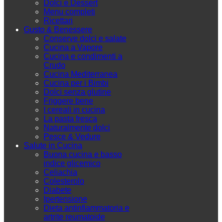
Dolci e Dessert
Menu completi
Ricettari
Gusto & Benessere
Conserve dolci e salate
Cucina a Vapore
Cucina e condimenti a
Crudo
Cucina Mediterranea
Cucina per i Bimbi
Dolci senza glutine
Friggere bene
I cereali in cucina
La pasta fresca
Naturalmente dolci
Pesce & Vedure
Salute in Cucina
Buona cucina e basso
indice glicemico
Celiachia
Colesterolo
Diabete
Ipertensione
Dieta antinfiammatoria e
artrite reumatoide