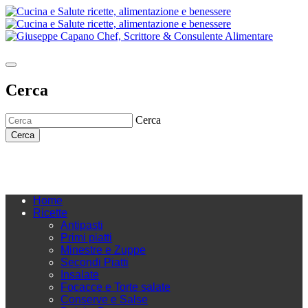
Cerca
Cerca
Cerca
Home
Ricette
Antipasti
Primi piatti
Minestre e Zuppe
Secondi Piatti
Insalate
Focacce e Torte salate
Conserve e Salse