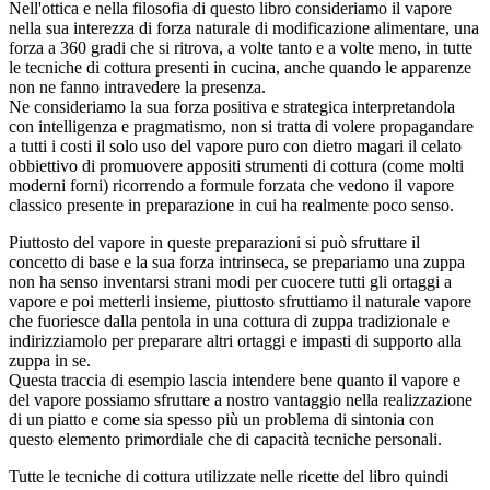
Nell'ottica e nella filosofia di questo libro consideriamo il vapore
nella sua interezza di forza naturale di modificazione alimentare, una
forza a 360 gradi che si ritrova, a volte tanto e a volte meno, in tutte
le tecniche di cottura presenti in cucina, anche quando le apparenze
non ne fanno intravedere la presenza.
Ne consideriamo la sua forza positiva e strategica interpretandola
con intelligenza e pragmatismo, non si tratta di volere propagandare
a tutti i costi il solo uso del vapore puro con dietro magari il celato
obbiettivo di promuovere appositi strumenti di cottura (come molti
moderni forni) ricorrendo a formule forzata che vedono il vapore
classico presente in preparazione in cui ha realmente poco senso.
Piuttosto del vapore in queste preparazioni si può sfruttare il
concetto di base e la sua forza intrinseca, se prepariamo una zuppa
non ha senso inventarsi strani modi per cuocere tutti gli ortaggi a
vapore e poi metterli insieme, piuttosto sfruttiamo il naturale vapore
che fuoriesce dalla pentola in una cottura di zuppa tradizionale e
indirizziamolo per preparare altri ortaggi e impasti di supporto alla
zuppa in se.
Questa traccia di esempio lascia intendere bene quanto il vapore e
del vapore possiamo sfruttare a nostro vantaggio nella realizzazione
di un piatto e come sia spesso più un problema di sintonia con
questo elemento primordiale che di capacità tecniche personali.
Tutte le tecniche di cottura utilizzate nelle ricette del libro quindi