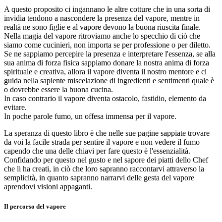
A questo proposito ci ingannano le altre cotture che in una sorta di
invidia tendono a nascondere la presenza del vapore, mentre in
realtà ne sono figlie e al vapore devono la buona riuscita finale.
Nella magia del vapore ritroviamo anche lo specchio di ciò che
siamo come cucinieri, non importa se per professione o per diletto.
Se ne sappiamo percepire la presenza e interpretare l'essenza, se alla
sua anima di forza fisica sappiamo donare la nostra anima di forza
spirituale e creativa, allora il vapore diventa il nostro mentore e ci
guida nella sapiente miscelazione di ingredienti e sentimenti quale è
o dovrebbe essere la buona cucina.
In caso contrario il vapore diventa ostacolo, fastidio, elemento da
evitare.
In poche parole fumo, un offesa immensa per il vapore.
La speranza di questo libro è che nelle sue pagine sappiate trovare
da voi la facile strada per sentire il vapore e non vedere il fumo
capendo che una delle chiavi per fare questo è l'essenzialità.
Confidando per questo nel gusto e nel sapore dei piatti dello Chef
che li ha creati, in ciò che loro sapranno raccontarvi attraverso la
semplicità, in quanto sapranno narrarvi delle gesta del vapore
aprendovi visioni appaganti.
Il percorso del vapore