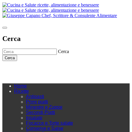
Cerca
Cerca
Cerca
Home
Ricette
Antipasti
Primi piatti
Minestre e Zuppe
Secondi Piatti
Insalate
Focacce e Torte salate
Conserve e Salse