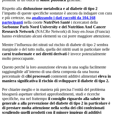
Rispetto alla
disfunzione metabolica e al diabete di tipo 2
l’impatto di queste specifiche sostanze è ancora da indagare con cura
e più certezze, ma
analizzando i dati raccolti da 104.168
partecipanti
nella coorte
NutriNet-Santé
i ricercatori della
Sorbonne Paris Nord University e del Nutrition And Cancer
Research Network
(NACRe Network) di Jouy-en-Josas (Francia)
hanno evidenziato alcuni elementi su cui porre maggiore attenzione.
Mentre l’influenza dei nitrati sul rischio di diabete di tipo 2 sembra
marginale o del tutto nulla, quella dei nitriti usati in particolare nelle
carni trasformate e nei diretti derivati
è invece potenzialmente
molto preoccupante.
Questo perché la loro assunzione elevata in una soglia facilmente
raggiungibile all’interno di una dieta composta da una buona
percentuale di
cibi processati
contenenti additivi alimentari
eleva in
maniera significativa il rischio di sviluppare il diabete di tipo 2.
Per chiarire meglio e in maniera più precisa l’entità del problema
bisognerà aspettare ulteriori approfondimenti, studi e ricerche
specifiche, ma nel frattempo
il consiglio riguardo alla salute in
generale a alla prevenzione del diabete di tipo 2 in particolare è
di prestare molta attenzione nella scelta dei cibi confezionati
scegliendo quelli prodotti con il minore impiego di additivi