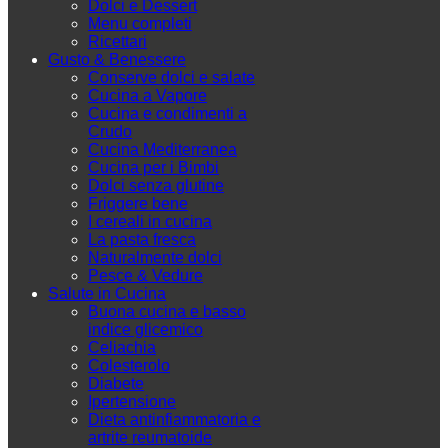
Dolci e Dessert
Menu completi
Ricettari
Gusto & Benessere
Conserve dolci e salate
Cucina a Vapore
Cucina e condimenti a
Crudo
Cucina Mediterranea
Cucina per i Bimbi
Dolci senza glutine
Friggere bene
I cereali in cucina
La pasta fresca
Naturalmente dolci
Pesce & Vedure
Salute in Cucina
Buona cucina e basso
indice glicemico
Celiachia
Colesterolo
Diabete
Ipertensione
Dieta antinfiammatoria e
artrite reumatoide