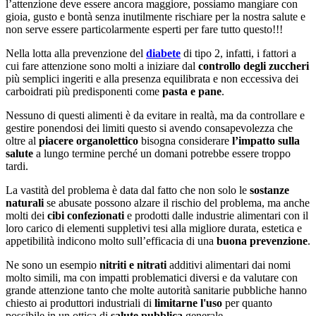
l’attenzione deve essere ancora maggiore, possiamo mangiare con
gioia, gusto e bontà senza inutilmente rischiare per la nostra salute e
non serve essere particolarmente esperti per fare tutto questo!!!
Nella lotta alla prevenzione del
diabete
di tipo 2, infatti, i fattori a
cui fare attenzione sono molti a iniziare dal
controllo degli zuccheri
più semplici ingeriti e alla presenza equilibrata e non eccessiva dei
carboidrati più predisponenti come
pasta e pane
.
Nessuno di questi alimenti è da evitare in realtà, ma da controllare e
gestire ponendosi dei limiti questo si avendo consapevolezza che
oltre al
piacere organolettico
bisogna considerare
l’impatto sulla
salute
a lungo termine perché un domani potrebbe essere troppo
tardi.
La vastità del problema è data dal fatto che non solo le
sostanze
naturali
se abusate possono alzare il rischio del problema, ma anche
molti dei
cibi confezionati
e prodotti dalle industrie alimentari con il
loro carico di elementi suppletivi tesi alla migliore durata, estetica e
appetibilità indicono molto sull’efficacia di una
buona prevenzione
.
Ne sono un esempio
nitriti e nitrati
additivi alimentari dai nomi
molto simili, ma con impatti problematici diversi e da valutare con
grande attenzione tanto che molte autorità sanitarie pubbliche hanno
chiesto ai produttori industriali di
limitarne l'uso
per quanto
possibile in un ottica di
salute pubblica
generale.