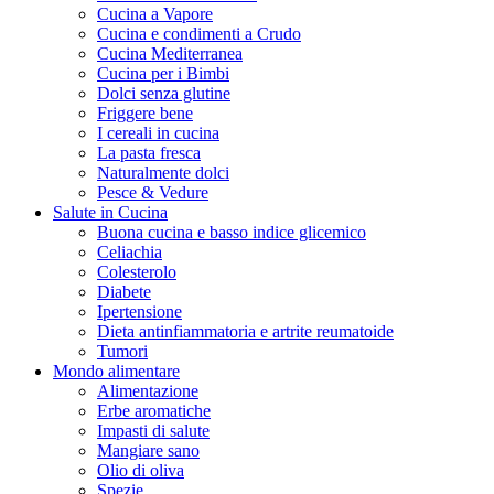
Cucina a Vapore
Cucina e condimenti a Crudo
Cucina Mediterranea
Cucina per i Bimbi
Dolci senza glutine
Friggere bene
I cereali in cucina
La pasta fresca
Naturalmente dolci
Pesce & Vedure
Salute in Cucina
Buona cucina e basso indice glicemico
Celiachia
Colesterolo
Diabete
Ipertensione
Dieta antinfiammatoria e artrite reumatoide
Tumori
Mondo alimentare
Alimentazione
Erbe aromatiche
Impasti di salute
Mangiare sano
Olio di oliva
Spezie