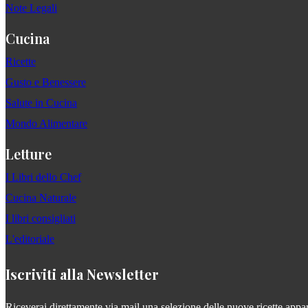
Note Legali
Cucina
Ricette
Gusto e Benessere
Salute in Cucina
Mondo Alimentare
Letture
I Libri dello Chef
Cucina Naturale
I libri consigliati
L'editoriale
Iscriviti alla Newsletter
Riceverai direttamente via mail una selezione delle nuove ricette apparse