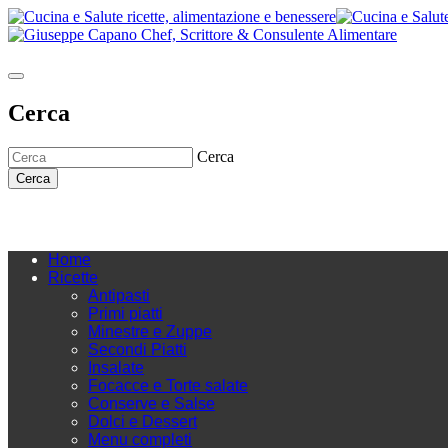
Cerca
Cerca
Cerca
Home
Ricette
Antipasti
Primi piatti
Minestre e Zuppe
Secondi Piatti
Insalate
Focacce e Torte salate
Conserve e Salse
Dolci e Dessert
Menu completi