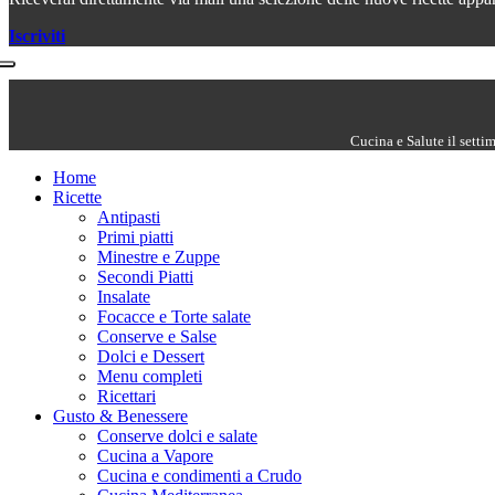
Iscriviti
Cucina e Salute il setti
Home
Ricette
Antipasti
Primi piatti
Minestre e Zuppe
Secondi Piatti
Insalate
Focacce e Torte salate
Conserve e Salse
Dolci e Dessert
Menu completi
Ricettari
Gusto & Benessere
Conserve dolci e salate
Cucina a Vapore
Cucina e condimenti a Crudo