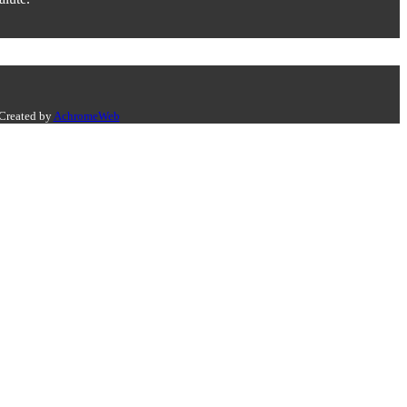
 Created by
AchromeWeb