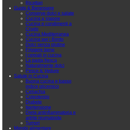
Ricettari
Gusto & Benessere
Conserve dolci e salate
Cucina a Vapore
Cucina e condimenti a
Crudo
Cucina Mediterranea
Cucina per i Bimbi
Dolci senza glutine
Friggere bene
I cereali in cucina
La pasta fresca
Naturalmente dolci
Pesce & Vedure
Salute in Cucina
Buona cucina e basso
indice glicemico
Celiachia
Colesterolo
Diabete
Ipertensione
Dieta antinfiammatoria e
artrite reumatoide
Tumori
Mondo alimentare