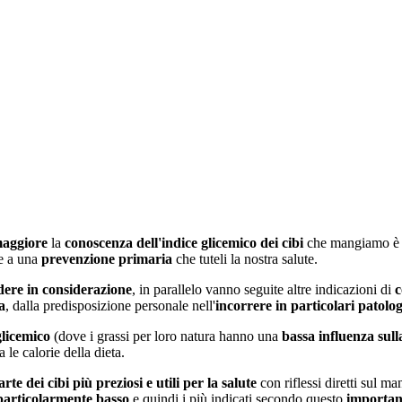
maggiore
la
conoscenza dell'indice glicemico dei cibi
che mangiamo è 
 a una
prevenzione primaria
che tuteli la nostra salute.
ere in considerazione
, in parallelo vanno seguite altre indicazioni di
c
a
, dalla predisposizione personale nell'
incorrere in particolari patolog
glicemico
(dove i grassi per loro natura hanno una
bassa influenza sull
 le calorie della dieta.
te dei cibi più preziosi e utili per la salute
con riflessi diretti sul 
particolarmente basso
e quindi i più indicati secondo questo
importan