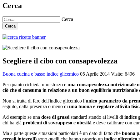
Cerca
Cerca
Cerca
Scegliere il cibo con consapevolezza
Buona cucina e basso indice glicemico
05 Aprile 2014
Visite: 6496
Per quanto richieda uno sforzo e
una consapevolezza nutrizionale 
ciò che si consuma in relazione a un buon equilibrio nutrizionale
e
Non si tratta di fare dell'indice glicemico
l'unico parametro da prend
seguito, dalla presenza o meno di
una buona e regolare attività fisic
Ad esempio se una
dose di grassi
standard stando ai livelli di
indice 
chi ha già
problemi di sovrappeso e obesità
e deve calibrare con cura
Ma a parte queste situazioni particolari è un dato di fatto che
buona par
cereali integrali)
sono quelli che hanno proprio un
indice glicemico 