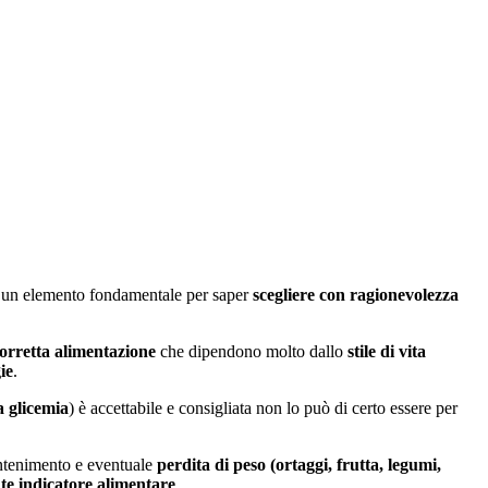
un elemento fondamentale per saper
scegliere con ragionevolezza
orretta alimentazione
che dipendono molto dallo
stile di vita
ie
.
a glicemia
) è accettabile e consigliata non lo può di certo essere per
mantenimento e eventuale
perdita di peso (ortaggi, frutta, legumi,
te indicatore alimentare
.