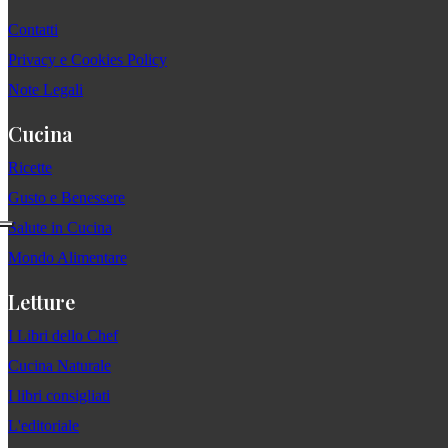
Contatti
Privacy e Cookies Policy
Note Legali
Cucina
Ricette
Gusto e Benessere
Salute in Cucina
Mondo Alimentare
Letture
I Libri dello Chef
Cucina Naturale
I libri consigliati
L'editoriale