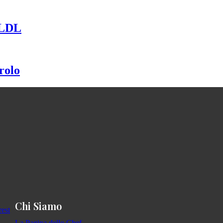
i LDL
erolo
Chi Siamo
La Pagina dello Chef