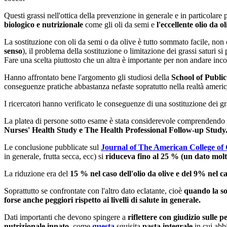
Questi grassi nell'ottica della prevenzione in generale e in particolare 
biologico e nutrizionale
come gli oli da semi e
l'eccellente olio da ol
La sostituzione con oli da semi o da olive è tutto sommato facile, non c'è
senso
), il problema della sostituzione o limitazione dei grassi saturi s
Fare una scelta piuttosto che un altra è importante per non andare inc
Hanno affrontato bene l'argomento gli studiosi della
School of Public
conseguenze pratiche abbastanza nefaste sopratutto nella realtà amer
I ricercatori hanno verificato le conseguenze di una sostituzione dei g
La platea di persone sotto esame è stata considerevole comprendendo
Nurses' Health Study e The Health Professional Follow-up Study
Le conclusione pubblicate sul
Journal of The American College of
in generale, frutta secca, ecc) si
riduceva fino al 25 % (un dato molto
La riduzione era del
15 % nel caso dell'olio da olive e del 9% nel cas
Soprattutto se confrontate con l'altro dato eclatante, cioè
quando la so
forse anche peggiori rispetto ai livelli di salute in generale.
Dati importanti che devono spingere a
riflettere con giudizio sulle p
nutrizionale innato,
come
questa
squisita
pasta integrale
in cui ab