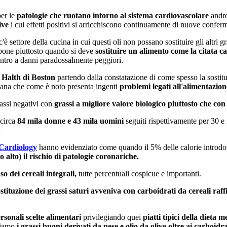
per le
patologie che ruotano intorno al sistema cardiovascolare
andre
ive
i cui effetti positivi si arricchiscono continuamente di nuove conferm
 settore della cucina in cui questi oli non possano sostituire gli altri gr
i pone piuttosto quando si deve
sostituire un alimento come la citata c
ontro a danni paradossalmente peggiori.
 Halth di Boston
partendo dalla constatazione di come spesso la sosti
icana che come è noto presenta ingenti
problemi legati all'alimentazion
rassi negativi con
grassi a migliore valore biologico piuttosto che con i
 circa
84 mila donne e 43 mila uomini
seguiti rispettivamente per 30 e
.
 Cardiology
hanno evidenziato come quando il 5% delle calorie introdotte
 alto) il rischio di patologie coronariche.
o dei cereali integrali,
tutte percentuali cospicue e importanti.
stituzione dei grassi saturi avveniva con carboidrati da cereali raff
ersonali scelte alimentari
privilegiando quei
piatti tipici della diet
biamo
i grassi buoni derivati da pese e olio da olive oltre ai carboidra