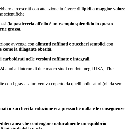
bbero circoscritti con attenzione in favore di
lipidi a maggior valore
e scientifiche.
assi (
la pasticceria all'olio è un esempio splendido in questo
arne grassa.
tuzione avvenga con
alimenti raffinati e zuccheri semplici
con
e come la dilagante obesità.
 carboidrati nelle versioni raffinate e integrali.
 24 anni all'interno di due macro studi condotti negli USA,
The
 con i grassi saturi veniva coperto da quelli polinsaturi (oli da semi
inati o zuccheri la riduzione era pressoché nulla e le conseguenze
a mediterranea che contengono naturalmente un equilibrio
ti integrali della pasta.