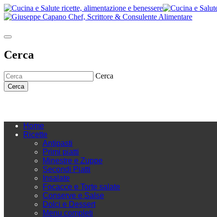
Cerca
Cerca
Cerca
Home
Ricette
Antipasti
Primi piatti
Minestre e Zuppe
Secondi Piatti
Insalate
Focacce e Torte salate
Conserve e Salse
Dolci e Dessert
Menu completi