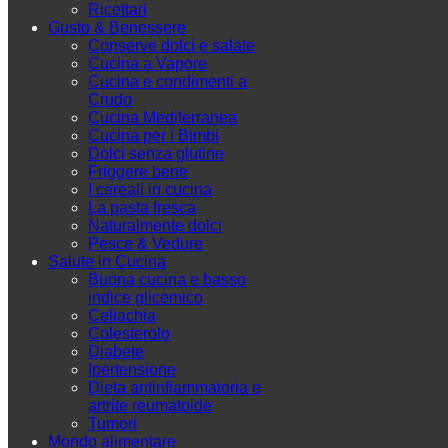
Ricettari
Gusto & Benessere
Conserve dolci e salate
Cucina a Vapore
Cucina e condimenti a
Crudo
Cucina Mediterranea
Cucina per i Bimbi
Dolci senza glutine
Friggere bene
I cereali in cucina
La pasta fresca
Naturalmente dolci
Pesce & Vedure
Salute in Cucina
Buona cucina e basso
indice glicemico
Celiachia
Colesterolo
Diabete
Ipertensione
Dieta antinfiammatoria e
artrite reumatoide
Tumori
Mondo alimentare