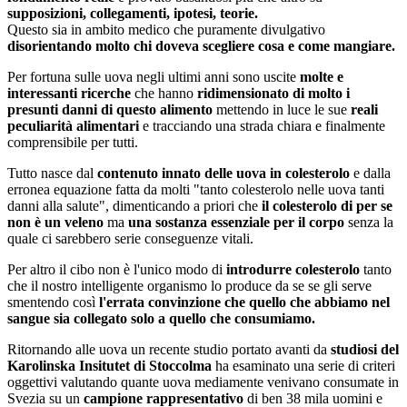
supposizioni, collegamenti, ipotesi, teorie.
Questo sia in ambito medico che puramente divulgativo
disorientando molto chi doveva scegliere cosa e come mangiare.
Per fortuna sulle uova negli ultimi anni sono uscite
molte e
interessanti ricerche
che hanno
ridimensionato di molto i
presunti danni di questo alimento
mettendo in luce le sue
reali
peculiarità alimentari
e tracciando una strada chiara e finalmente
comprensibile per tutti.
Tutto nasce dal
contenuto innato delle uova in colesterolo
e dalla
erronea equazione fatta da molti "tanto colesterolo nelle uova tanti
danni alla salute", dimenticando a priori che
il colesterolo di per se
non è un veleno
ma
una sostanza essenziale per il corpo
senza la
quale ci sarebbero serie conseguenze vitali.
Per altro il cibo non è l'unico modo di
introdurre colesterolo
tanto
che il nostro intelligente organismo lo produce da se se gli serve
smentendo così
l'errata convinzione che quello che abbiamo nel
sangue sia collegato solo a quello che consumiamo.
Ritornando alle uova un recente studio portato avanti da
studiosi del
Karolinska Insitutet di Stoccolma
ha esaminato una serie di criteri
oggettivi valutando quante uova mediamente venivano consumate in
Svezia su un
campione rappresentativo
di ben 38 mila uomini e