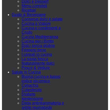
Dolci e Dessert
Menu completi
Ricettari
Gusto & Benessere
Conserve dolci e salate
Cucina a Vapore
Cucina e condimenti a
Crudo
Cucina Mediterranea
Cucina per i Bimbi
Dolci senza glutine
Friggere bene
I cereali in cucina
La pasta fresca
Naturalmente dolci
Pesce & Vedure
Salute in Cucina
Buona cucina e basso
indice glicemico
Celiachia
Colesterolo
Diabete
Ipertensione
Dieta antinfiammatoria e
artrite reumatoide