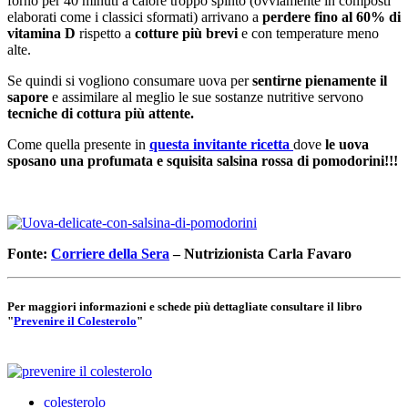
forno per 40 minuti a calore troppo spinto (ovviamente in composti
elaborati come i classici sformati) arrivano a
perdere fino al 60% di
vitamina D
rispetto a
cotture più brevi
e con temperature meno
alte.
Se quindi si vogliono consumare uova per
sentirne pienamente il
sapore
e assimilare al meglio le sue sostanze nutritive servono
tecniche di cottura più attente.
Come quella presente in
questa invitante ricetta
dove
le uova
sposano una profumata e squisita salsina rossa di pomodorini!!!
Fonte:
Corriere della Sera
– Nutrizionista Carla Favaro
Per maggiori informazioni e schede più dettagliate consultare il libro
"
Prevenire il Colesterolo
"
colesterolo