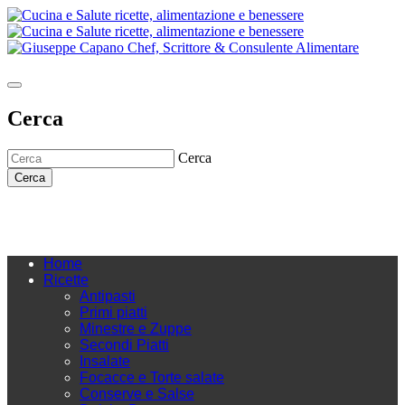
Cerca
Cerca
Cerca
Home
Ricette
Antipasti
Primi piatti
Minestre e Zuppe
Secondi Piatti
Insalate
Focacce e Torte salate
Conserve e Salse