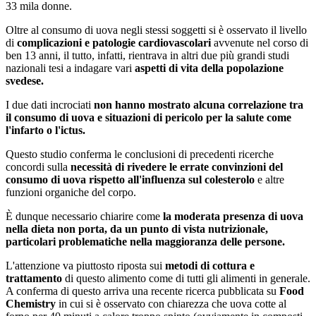
33 mila donne.
Oltre al consumo di uova negli stessi soggetti si è osservato il livello
di
complicazioni e patologie cardiovascolari
avvenute nel corso di
ben 13 anni, il tutto, infatti, rientrava in altri due più grandi studi
nazionali tesi a indagare vari
aspetti di vita della popolazione
svedese.
I due dati incrociati
non hanno mostrato alcuna correlazione tra
il consumo di uova e situazioni di pericolo per la salute come
l'infarto o l'ictus.
Questo studio conferma le conclusioni di precedenti ricerche
concordi sulla
necessità di rivedere le errate convinzioni del
consumo di uova rispetto all'influenza sul colesterolo
e altre
funzioni organiche del corpo.
È dunque necessario chiarire come
la moderata presenza di uova
nella dieta non porta, da un punto di vista nutrizionale,
particolari problematiche nella maggioranza delle persone.
L'attenzione va piuttosto riposta sui
metodi di cottura e
trattamento
di questo alimento come di tutti gli alimenti in generale.
A conferma di questo arriva una recente ricerca pubblicata su
Food
Chemistry
in cui si è osservato con chiarezza che uova cotte al