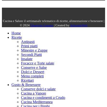
Cucina e Salute il settimanale telematico di ricette, alimentazione e benessere |
© 2024
Giuseppe Capano
| Created by
AchromeWeb
Home
Ricette
Antipasti
Primi piatti
Minestre e Zuppe
Secondi Piatti
Insalate
Focacce e Torte salate
Conserve e Salse
Dolci e Dessert
Menu completi
Ricettari
Gusto & Benessere
Conserve dolci e salate
Cucina a Vapore
Cucina e condimenti a Crudo
Cucina Mediterranea
Cucina per i Bimbi