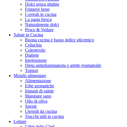
Dolci senza glutine
Friggere bene
I cereali in cucina
La pasta fresca
Naturalmente dolci
Pesce & Vedure
Salute in Cucina
Buona cucina e basso indice glicemico
Celiachia
Colesterolo
Diabete
Ipertensione
Dieta antinfiammatoria e artrite reumatoide
Tumori
Mondo alimentare
Alimentazione
Erbe aromatiche
Impasti di salute
Mangiare sano
Olio di oliva
Spezie
Utensili da cucina
Trucchi utili in cucina
Letture
I libri dello Chef