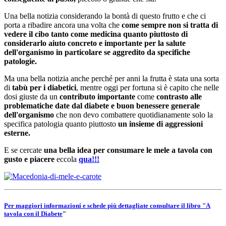
Una bella notizia considerando la bontà di questo frutto e che ci
porta a ribadire ancora una volta che
come sempre non si tratta di
vedere il cibo tanto come medicina quanto piuttosto di
considerarlo aiuto concreto e importante per la salute
dell'organismo in particolare se aggredito da specifiche
patologie.
Ma una bella notizia anche perché per anni la frutta è stata una sorta
di
tabù per i diabetici
, mentre oggi per fortuna si è capito che nelle
dosi giuste da un
contributo importante
come
contrasto alle
problematiche date dal diabete e buon benessere generale
dell'organismo
che non devo combattere quotidianamente solo la
specifica patologia quanto piuttosto
un insieme di aggressioni
esterne.
E se cercate
una bella idea per consumare le mele a tavola con
gusto e piacere
eccola
qua!!!
Per maggiori informazioni e schede più dettagliate consultare il libro "
A
tavola con il Diabete
"