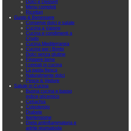
Dolci e Dessert
Menu completi
Ricettari
Gusto & Benessere
Conserve dolci e salate
Cucina a Vapore
Cucina e condimenti a
Crudo
Cucina Mediterranea
Cucina per i Bimbi
Dolci senza glutine
Friggere bene
I cereali in cucina
La pasta fresca
Naturalmente dolci
Pesce & Vedure
Salute in Cucina
Buona cucina e basso
indice glicemico
Celiachia
Colesterolo
Diabete
Ipertensione
Dieta antinfiammatoria e
artrite reumatoide