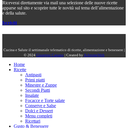
Riceverai direttamente via mail una selezione delle nuove ricette
apparse sul sito e scoprire tutte le novità sul tema dell’alimentazione
e della salute.
Iscriviti
Cucina e Salute il settimanale telematico di ricette, alimentazione e benessere |
© 2024
Giuseppe Capano
| Created by
AchromeWeb
Home
Ricette
Antipasti
Primi piatti
Minestre e Zuppe
Secondi Piatti
Insalate
Focacce e Torte salate
Conserve e Salse
Dolci e Dessert
Menu completi
Ricettari
Gusto & Benessere