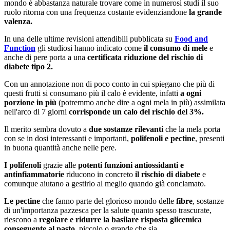
mondo è abbastanza naturale trovare come in numerosi studi il suo
ruolo ritorna con una frequenza costante evidenziandone
la grande
valenza.
In una delle ultime revisioni attendibili pubblicata su
Food and
Function
gli studiosi hanno indicato come
il consumo di mele
e
anche di pere porta a una
certificata riduzione del rischio di
diabete tipo 2.
Con un annotazione non di poco conto in cui spiegano che più di
questi frutti si consumano più il calo è evidente, infatti
a ogni
porzione in più
(potremmo anche dire a ogni mela in più) assimilata
nell'arco di 7 giorni
corrisponde un calo del rischio del 3%.
Il merito sembra dovuto a
due sostanze rilevanti
che la mela porta
con se in dosi interessanti e importanti,
polifenoli e pectine
, presenti
in buona quantità anche nelle pere.
I polifenoli
grazie alle
potenti funzioni antiossidanti e
antinfiammatorie
riducono in concreto
il rischio di diabete
e
comunque aiutano a gestirlo al meglio quando già conclamato.
Le pectine
che fanno parte del glorioso mondo delle
fibre
, sostanze
di un'importanza pazzesca per la salute quanto spesso trascurate,
riescono a
regolare e ridurre la basilare risposta glicemica
conseguente al pasto,
piccolo o grande che sia.