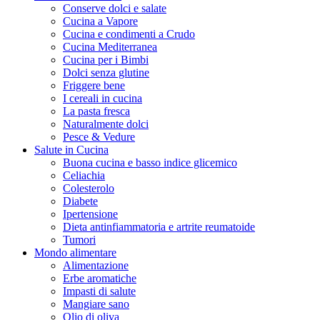
Conserve dolci e salate
Cucina a Vapore
Cucina e condimenti a Crudo
Cucina Mediterranea
Cucina per i Bimbi
Dolci senza glutine
Friggere bene
I cereali in cucina
La pasta fresca
Naturalmente dolci
Pesce & Vedure
Salute in Cucina
Buona cucina e basso indice glicemico
Celiachia
Colesterolo
Diabete
Ipertensione
Dieta antinfiammatoria e artrite reumatoide
Tumori
Mondo alimentare
Alimentazione
Erbe aromatiche
Impasti di salute
Mangiare sano
Olio di oliva