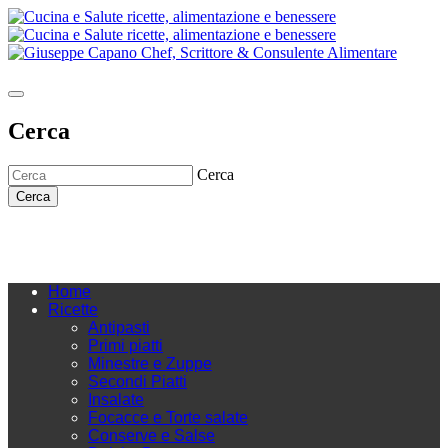
Cerca
Cerca
Cerca
Home
Ricette
Antipasti
Primi piatti
Minestre e Zuppe
Secondi Piatti
Insalate
Focacce e Torte salate
Conserve e Salse