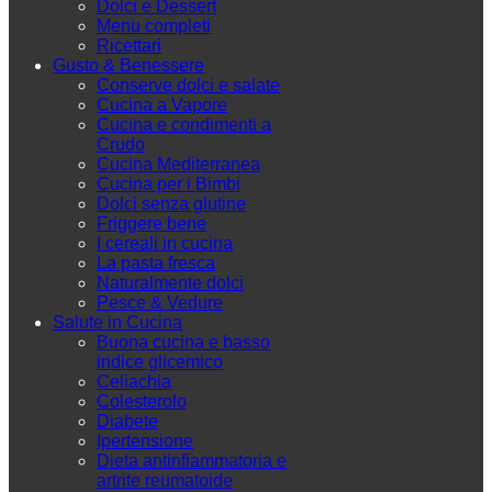
Dolci e Dessert
Menu completi
Ricettari
Gusto & Benessere
Conserve dolci e salate
Cucina a Vapore
Cucina e condimenti a
Crudo
Cucina Mediterranea
Cucina per i Bimbi
Dolci senza glutine
Friggere bene
I cereali in cucina
La pasta fresca
Naturalmente dolci
Pesce & Vedure
Salute in Cucina
Buona cucina e basso
indice glicemico
Celiachia
Colesterolo
Diabete
Ipertensione
Dieta antinfiammatoria e
artrite reumatoide