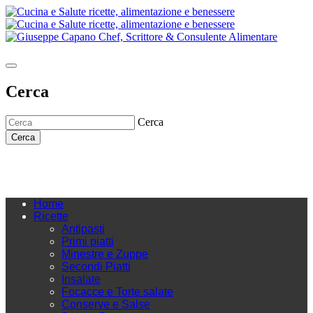
Cerca
Cerca
Cerca
Home
Ricette
Antipasti
Primi piatti
Minestre e Zuppe
Secondi Piatti
Insalate
Focacce e Torte salate
Conserve e Salse