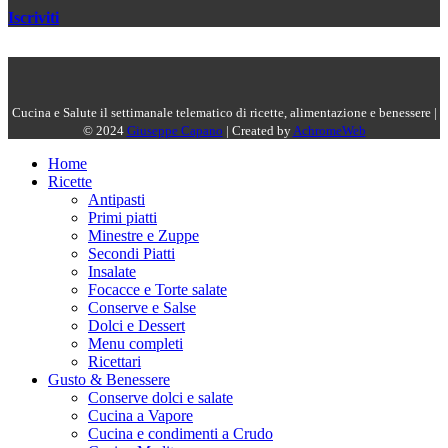
Iscriviti
Cucina e Salute il settimanale telematico di ricette, alimentazione e benessere |
© 2024
Giuseppe Capano
| Created by
AchromeWeb
Home
Ricette
Antipasti
Primi piatti
Minestre e Zuppe
Secondi Piatti
Insalate
Focacce e Torte salate
Conserve e Salse
Dolci e Dessert
Menu completi
Ricettari
Gusto & Benessere
Conserve dolci e salate
Cucina a Vapore
Cucina e condimenti a Crudo