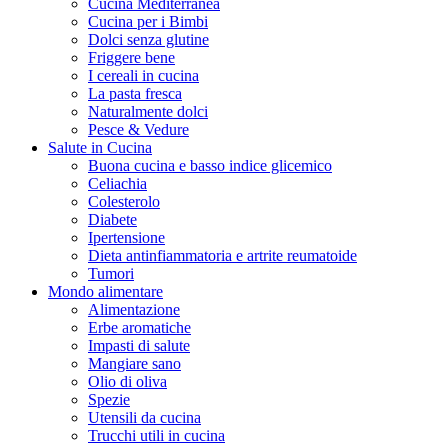
Cucina Mediterranea
Cucina per i Bimbi
Dolci senza glutine
Friggere bene
I cereali in cucina
La pasta fresca
Naturalmente dolci
Pesce & Vedure
Salute in Cucina
Buona cucina e basso indice glicemico
Celiachia
Colesterolo
Diabete
Ipertensione
Dieta antinfiammatoria e artrite reumatoide
Tumori
Mondo alimentare
Alimentazione
Erbe aromatiche
Impasti di salute
Mangiare sano
Olio di oliva
Spezie
Utensili da cucina
Trucchi utili in cucina