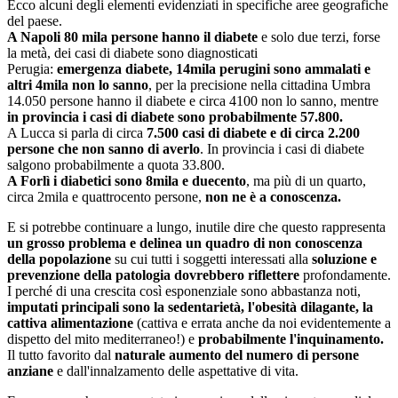
Ecco alcuni degli elementi evidenziati in specifiche aree geografiche
del paese.
A Napoli 80 mila persone hanno il diabete
e solo due terzi, forse
la metà, dei casi di diabete sono diagnosticati
Perugia:
emergenza diabete, 14mila perugini sono ammalati e
altri 4mila non lo sanno
, per la precisione nella cittadina Umbra
14.050 persone hanno il diabete e circa 4100 non lo sanno, mentre
in provincia i casi di diabete sono probabilmente 57.800.
A Lucca si parla di circa
7.500 casi di diabete e di circa 2.200
persone che non sanno di averlo
. In provincia i casi di diabete
salgono probabilmente a quota 33.800.
A Forlì i diabetici sono 8mila e duecento
, ma più di un quarto,
circa 2mila e quattrocento persone,
non ne è a conoscenza.
E si potrebbe continuare a lungo, inutile dire che questo rappresenta
un grosso problema e delinea un quadro di non conoscenza
della popolazione
su cui tutti i soggetti interessati alla
soluzione e
prevenzione della patologia dovrebbero riflettere
profondamente.
I perché di una crescita così esponenziale sono abbastanza noti,
imputati principali sono la sedentarietà, l'obesità dilagante, la
cattiva alimentazione
(cattiva e errata anche da noi evidentemente a
dispetto del mito mediterraneo!) e
probabilmente l'inquinamento.
Il tutto favorito dal
naturale aumento del numero di persone
anziane
e dall'innalzamento delle aspettative di vita.