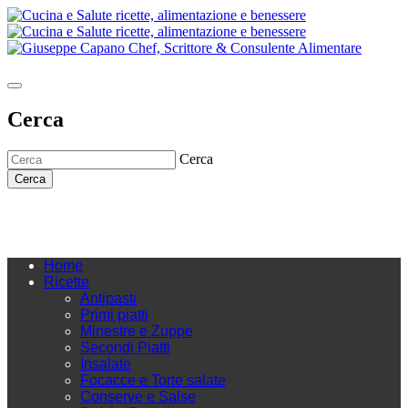
Cerca
Cerca
Cerca
Home
Ricette
Antipasti
Primi piatti
Minestre e Zuppe
Secondi Piatti
Insalate
Focacce e Torte salate
Conserve e Salse