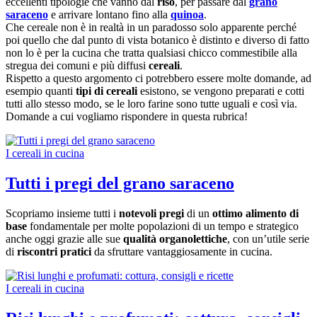
eccellenti tipologie che vanno dal
riso
, per passare dal
grano
saraceno
e arrivare lontano fino alla
quinoa
.
Che cereale non è in realtà in un paradosso solo apparente perché
poi quello che dal punto di vista botanico è distinto e diverso di fatto
non lo è per la cucina che tratta qualsiasi chicco commestibile alla
stregua dei comuni e più diffusi
cereali
.
Rispetto a questo argomento ci potrebbero essere molte domande, ad
esempio quanti
tipi di cereali
esistono, se vengono preparati e cotti
tutti allo stesso modo, se le loro farine sono tutte uguali e così via.
Domande a cui vogliamo rispondere in questa rubrica!
I cereali in cucina
Tutti i pregi del grano saraceno
Scopriamo insieme tutti i
notevoli pregi
di un
ottimo alimento di
base
fondamentale per molte popolazioni di un tempo e strategico
anche oggi grazie alle sue
qualità organolettiche
, con un’utile serie
di
riscontri pratici
da sfruttare vantaggiosamente in cucina.
I cereali in cucina