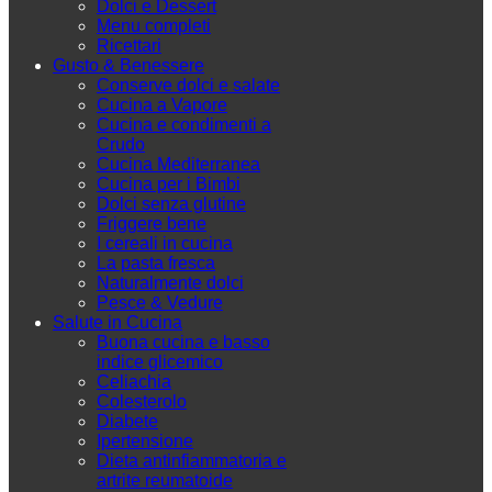
Dolci e Dessert
Menu completi
Ricettari
Gusto & Benessere
Conserve dolci e salate
Cucina a Vapore
Cucina e condimenti a
Crudo
Cucina Mediterranea
Cucina per i Bimbi
Dolci senza glutine
Friggere bene
I cereali in cucina
La pasta fresca
Naturalmente dolci
Pesce & Vedure
Salute in Cucina
Buona cucina e basso
indice glicemico
Celiachia
Colesterolo
Diabete
Ipertensione
Dieta antinfiammatoria e
artrite reumatoide