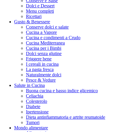
Conserve e Salse
Dolci e Dessert
Menu completi
Ricettari
Gusto & Benessere
Conserve dolci e salate
Cucina a Vapore
Cucina e condimenti a Crudo
Cucina Mediterranea
Cucina per i Bimbi
Dolci senza glutine
Friggere bene
I cereali in cucina
La pasta fresca
Naturalmente dolci
Pesce & Vedure
Salute in Cucina
Buona cucina e basso indice glicemico
Celiachia
Colesterolo
Diabete
Ipertensione
Dieta antinfiammatoria e artrite reumatoide
Tumori
Mondo alimentare