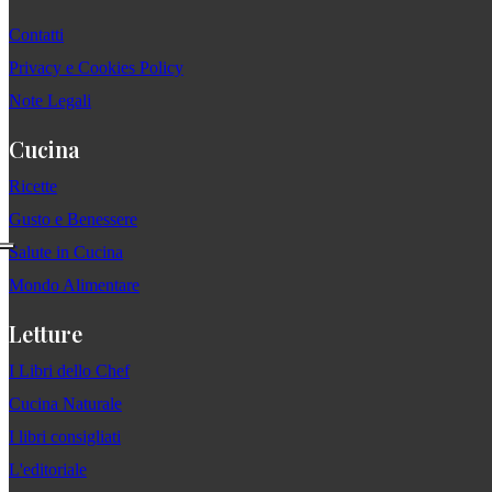
Contatti
Privacy e Cookies Policy
Note Legali
Cucina
Ricette
Gusto e Benessere
Salute in Cucina
Mondo Alimentare
Letture
I Libri dello Chef
Cucina Naturale
I libri consigliati
L'editoriale