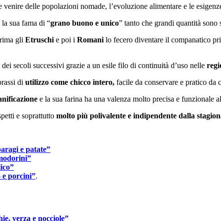
e venire delle popolazioni nomade, l’evoluzione alimentare e le esigenze
 la sua fama di “
grano buono e unico
” tanto che grandi quantità sono 
rima gli
Etruschi
e poi i
Romani
lo fecero diventare il companatico pr
o dei secoli successivi grazie a un esile filo di continuità d’uso nelle
regi
prassi di
utilizzo come chicco intero,
facile da conservare e pratico da c
nificazione
e la sua farina ha una valenza molto precisa e funzionale al
petti e soprattutto
molto più polivalente e indipendente dalla stagion
paragi e patate”
omodorini”
lico”
 e porcini”
.
ie, verza e nocciole”