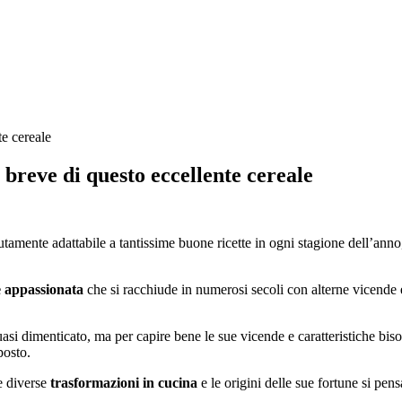
n breve di questo eccellente cereale
lutamente adattabile a tantissime buone ricette in ogni stagione dell’ann
 e appassionata
che si racchiude in numerosi secoli con alterne vicende e 
 quasi dimenticato, ma per capire bene le sue vicende e caratteristiche bi
posto.
le diverse
trasformazioni in cucina
e le origini delle sue fortune si pens