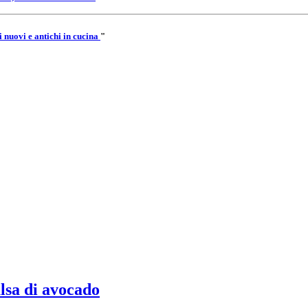
 nuovi e antichi in cucina
"
alsa di avocado