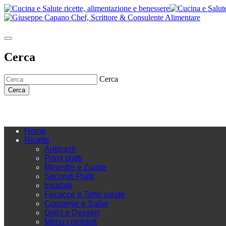
Cerca
Cerca
Cerca
Home
Ricette
Antipasti
Primi piatti
Minestre e Zuppe
Secondi Piatti
Insalate
Focacce e Torte salate
Conserve e Salse
Dolci e Dessert
Menu completi