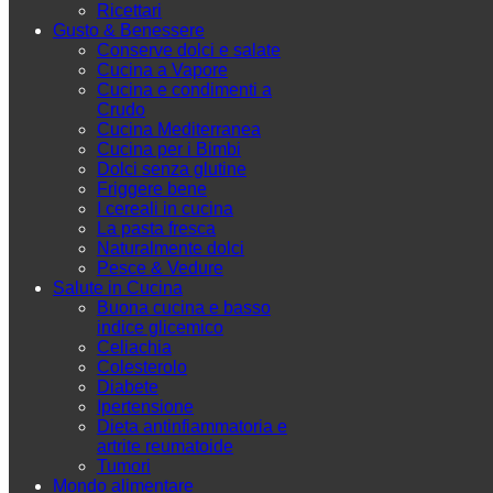
Ricettari
Gusto & Benessere
Conserve dolci e salate
Cucina a Vapore
Cucina e condimenti a
Crudo
Cucina Mediterranea
Cucina per i Bimbi
Dolci senza glutine
Friggere bene
I cereali in cucina
La pasta fresca
Naturalmente dolci
Pesce & Vedure
Salute in Cucina
Buona cucina e basso
indice glicemico
Celiachia
Colesterolo
Diabete
Ipertensione
Dieta antinfiammatoria e
artrite reumatoide
Tumori
Mondo alimentare