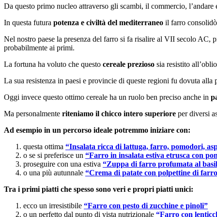
Da questo primo nucleo attraverso gli scambi, il commercio, l’andare 
In questa futura
potenza e civiltà del mediterraneo
il farro consolidò
Nel nostro paese la presenza del farro si fa risalire al VII secolo AC, p
probabilmente ai primi.
La fortuna ha voluto che questo
cereale prezioso
sia resistito all’obli
La sua resistenza in paesi e provincie di queste regioni fu dovuta alla 
Oggi invece questo ottimo cereale ha un ruolo ben preciso anche in
pa
Ma personalmente
riteniamo il chicco intero superiore
per diversi as
Ad esempio in un percorso ideale potremmo iniziare con:
questa ottima
“Insalata ricca di lattuga, farro, pomodori, as
o se si preferisce un
“Farro in insalata estiva etrusca con p
proseguire con una estiva
“Zuppa di farro profumata al basi
o una più autunnale
“Crema di patate con polpettine di farro
Tra i primi piatti che spesso sono veri e propri piatti unici:
ecco un irresistibile
“Farro con pesto di zucchine e pinoli”
o un perfetto dal punto di vista nutrizionale
“Farro con lenticch