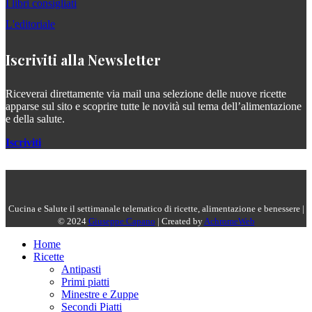
I libri consigliati
L'editoriale
Iscriviti alla Newsletter
Riceverai direttamente via mail una selezione delle nuove ricette
apparse sul sito e scoprire tutte le novità sul tema dell’alimentazione
e della salute.
Iscriviti
Cucina e Salute il settimanale telematico di ricette, alimentazione e benessere |
© 2024
Giuseppe Capano
| Created by
AchromeWeb
Home
Ricette
Antipasti
Primi piatti
Minestre e Zuppe
Secondi Piatti