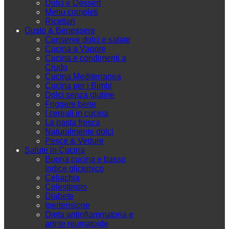
Dolci e Dessert
Menu completi
Ricettari
Gusto & Benessere
Conserve dolci e salate
Cucina a Vapore
Cucina e condimenti a
Crudo
Cucina Mediterranea
Cucina per i Bimbi
Dolci senza glutine
Friggere bene
I cereali in cucina
La pasta fresca
Naturalmente dolci
Pesce & Vedure
Salute in Cucina
Buona cucina e basso
indice glicemico
Celiachia
Colesterolo
Diabete
Ipertensione
Dieta antinfiammatoria e
artrite reumatoide