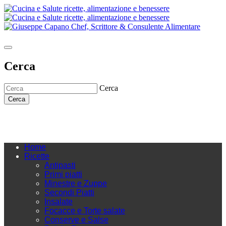
Cerca
Cerca
Cerca
Home
Ricette
Antipasti
Primi piatti
Minestre e Zuppe
Secondi Piatti
Insalate
Focacce e Torte salate
Conserve e Salse