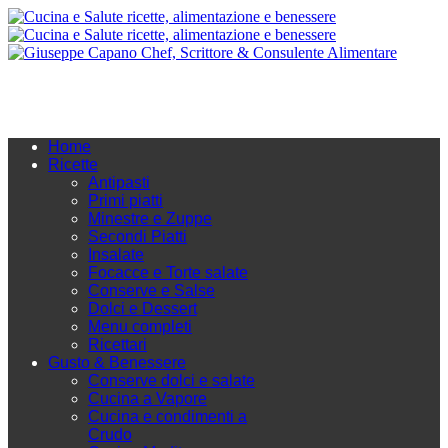
Home
Ricette
Antipasti
Primi piatti
Minestre e Zuppe
Secondi Piatti
Insalate
Focacce e Torte salate
Conserve e Salse
Dolci e Dessert
Menu completi
Ricettari
Gusto & Benessere
Conserve dolci e salate
Cucina a Vapore
Cucina e condimenti a
Crudo