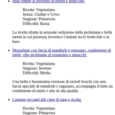
Mini frittate al profumo di menta e lenticchie
Ricetta:
Vegetariana
Senza:
Glutine e Uova
Stagione:
Primavera
Difficoltà:
Bassa
La ricetta sfrutta la sensuale seduzione della profumata e bella
menta la cui presenza favorisce l’unione tra le lenticchie e la
base.
Mezzelune con farcia di mandorle e ragusano, condimento di
miele, olio profumato al rosmarino e pistacchi
Ricetta:
Vegetariana
Stagione:
Inverno
Difficoltà:
Media
Una bella e buonissima versione di ravioli freschi con una
farcia speciale di mandorle e ragusano, accompagna il tutto un
condimento di miele e olio di alta qualità.
Lasagne piccanti alle cime di rapa e ricotta
Ricetta:
Vegetariana
Stagione:
Primavera