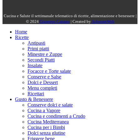
Cucina e Salute il settimanale telematico di ricette, alimentazione e benessere |
© 2024
Giuseppe Capano
| Created by
AchromeWeb
Home
Ricette
Antipasti
Primi piatti
Minestre e Zuppe
Secondi Piatti
Insalate
Focacce e Torte salate
Conserve e Salse
Dolci e Dessert
Menu completi
Ricettari
Gusto & Benessere
Conserve dolci e salate
Cucina a Vapore
Cucina e condimenti a Crudo
Cucina Mediterranea
Cucina per i Bimbi
Dolci senza glutine
Friggere bene