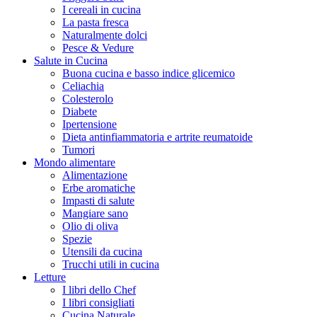
I cereali in cucina
La pasta fresca
Naturalmente dolci
Pesce & Vedure
Salute in Cucina
Buona cucina e basso indice glicemico
Celiachia
Colesterolo
Diabete
Ipertensione
Dieta antinfiammatoria e artrite reumatoide
Tumori
Mondo alimentare
Alimentazione
Erbe aromatiche
Impasti di salute
Mangiare sano
Olio di oliva
Spezie
Utensili da cucina
Trucchi utili in cucina
Letture
I libri dello Chef
I libri consigliati
Cucina Naturale