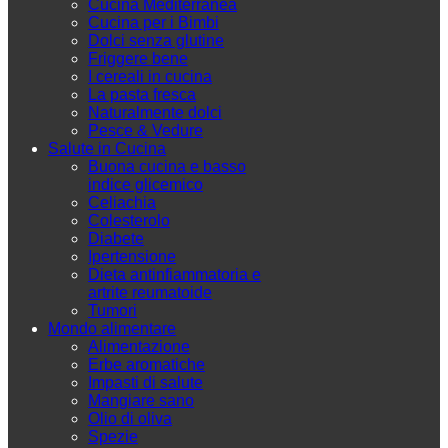
Cucina Mediterranea
Cucina per i Bimbi
Dolci senza glutine
Friggere bene
I cereali in cucina
La pasta fresca
Naturalmente dolci
Pesce & Vedure
Salute in Cucina
Buona cucina e basso
indice glicemico
Celiachia
Colesterolo
Diabete
Ipertensione
Dieta antinfiammatoria e
artrite reumatoide
Tumori
Mondo alimentare
Alimentazione
Erbe aromatiche
Impasti di salute
Mangiare sano
Olio di oliva
Spezie