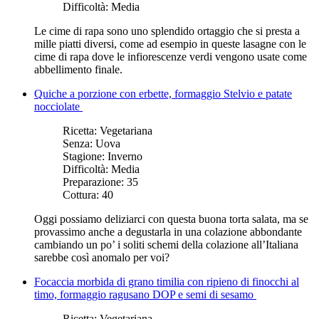
Difficoltà:
Media
Le cime di rapa sono uno splendido ortaggio che si presta a
mille piatti diversi, come ad esempio in queste lasagne con le
cime di rapa dove le infiorescenze verdi vengono usate come
abbellimento finale.
Quiche a porzione con erbette, formaggio Stelvio e patate
nocciolate
Ricetta:
Vegetariana
Senza:
Uova
Stagione:
Inverno
Difficoltà:
Media
Preparazione:
35
Cottura:
40
Oggi possiamo deliziarci con questa buona torta salata, ma se
provassimo anche a degustarla in una colazione abbondante
cambiando un po’ i soliti schemi della colazione all’Italiana
sarebbe così anomalo per voi?
Focaccia morbida di grano timilia con ripieno di finocchi al
timo, formaggio ragusano DOP e semi di sesamo
Ricetta:
Vegetariana