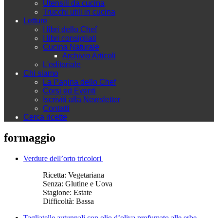
Utensili da cucina
Trucchi utili in cucina
Letture
I libri dello Chef
I libri consigliati
Cucina Naturale
Archivio Articoli
L'editoriale
Chi siamo
La Pagina dello Chef
Corsi ed Eventi
Iscriviti alla Newsletter
Contatti
Cerca ricette
formaggio
Verdure dell’orto tricolori
Ricetta:
Vegetariana
Senza:
Glutine e Uova
Stagione:
Estate
Difficoltà:
Bassa
Tagliatelle autunnali con olio d’oliva profumato alle erbe