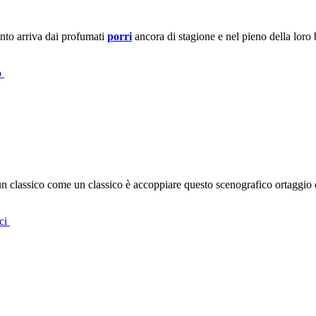
nto arriva dai profumati
porri
ancora di stagione e nel pieno della loro 
o
n classico come un classico è accoppiare questo scenografico ortaggio
eci