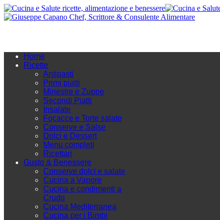
Home
Ricette
Antipasti
Primi piatti
Minestre e Zuppe
Secondi Piatti
Insalate
Focacce e Torte salate
Conserve e Salse
Dolci e Dessert
Menu completi
Ricettari
Gusto & Benessere
Conserve dolci e salate
Cucina a Vapore
Cucina e condimenti a
Crudo
Cucina Mediterranea
Cucina per i Bimbi