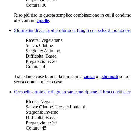
Cottura:
30
Riso più riso in questa semplice combinazione in cui il condime
alle comuni
cipolle
.
Sformatini di zucca al profumo di funghi con salsa di pomodor
Ricetta:
Vegetariana
Senza:
Glutine
Stagione:
Autunno
Difficoltà:
Bassa
Preparazione:
20
Cottura:
50
Tra le tante cose buone da fare con la
zucca
gli
sformati
sono u
secca come in questo caso.
Crespelle arrotolate di grano saraceno ripiene di broccoletti e c
Ricetta:
Vegan
Senza:
Glutine, Uova e Latticini
Stagione:
Inverno
Difficoltà:
Bassa
Preparazione:
30
Cottura:
45