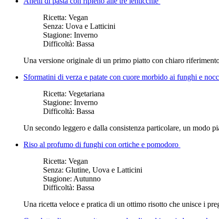
Anelli di pasta con ripieno alle tre lenticchie
Ricetta:
Vegan
Senza:
Uova e Latticini
Stagione:
Inverno
Difficoltà:
Bassa
Una versione originale di un primo piatto con chiaro riferimento 
Sformatini di verza e patate con cuore morbido ai funghi e noc
Ricetta:
Vegetariana
Stagione:
Inverno
Difficoltà:
Bassa
Un secondo leggero e dalla consistenza particolare, un modo piac
Riso al profumo di funghi con ortiche e pomodoro
Ricetta:
Vegan
Senza:
Glutine, Uova e Latticini
Stagione:
Autunno
Difficoltà:
Bassa
Una ricetta veloce e pratica di un ottimo risotto che unisce i preg