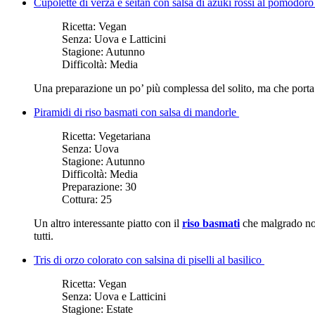
Cupolette di verza e seitan con salsa di azuki rossi al pomodor
Ricetta:
Vegan
Senza:
Uova e Latticini
Stagione:
Autunno
Difficoltà:
Media
Una preparazione un po’ più complessa del solito, ma che porta un
Piramidi di riso basmati con salsa di mandorle
Ricetta:
Vegetariana
Senza:
Uova
Stagione:
Autunno
Difficoltà:
Media
Preparazione:
30
Cottura:
25
Un altro interessante piatto con il
riso basmati
che malgrado non
tutti.
Tris di orzo colorato con salsina di piselli al basilico
Ricetta:
Vegan
Senza:
Uova e Latticini
Stagione:
Estate