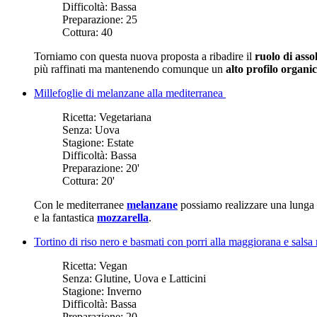
Difficoltà:
Bassa
Preparazione:
25
Cottura:
40
Torniamo con questa nuova proposta a ribadire il
ruolo di asso
più raffinati ma mantenendo comunque un
alto profilo organi
Millefoglie di melanzane alla mediterranea
Ricetta:
Vegetariana
Senza:
Uova
Stagione:
Estate
Difficoltà:
Bassa
Preparazione:
20'
Cottura:
20'
Con le mediterranee
melanzane
possiamo realizzare una lunga 
e la fantastica
mozzarella
.
Tortino di riso nero e basmati con porri alla maggiorana e salsa
Ricetta:
Vegan
Senza:
Glutine, Uova e Latticini
Stagione:
Inverno
Difficoltà:
Bassa
Preparazione:
20