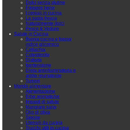
Dolci senza glutine
Friggere bene
I cereali in cucina
La pasta fresca
Naturalmente dolci
Pesce & Vedure
Salute in Cucina
Buona cucina e basso
indice glicemico
Celiachia
Colesterolo
Diabete
Ipertensione
Dieta antinfiammatoria e
artrite reumatoide
Tumori
Mondo alimentare
Alimentazione
Erbe aromatiche
Impasti di salute
Mangiare sano
Olio di oliva
Spezie
Utensili da cucina
Trucchi utili in cucina