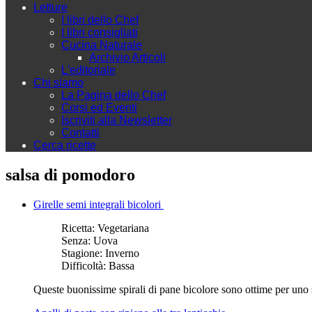
Letture
I libri dello Chef
I libri consigliati
Cucina Naturale
Archivio Articoli
L'editoriale
Chi siamo
La Pagina dello Chef
Corsi ed Eventi
Iscriviti alla Newsletter
Contatti
Cerca ricette
salsa di pomodoro
Girelle semi integrali bicolori
Ricetta:
Vegetariana
Senza:
Uova
Stagione:
Inverno
Difficoltà:
Bassa
Queste buonissime spirali di pane bicolore sono ottime per uno s