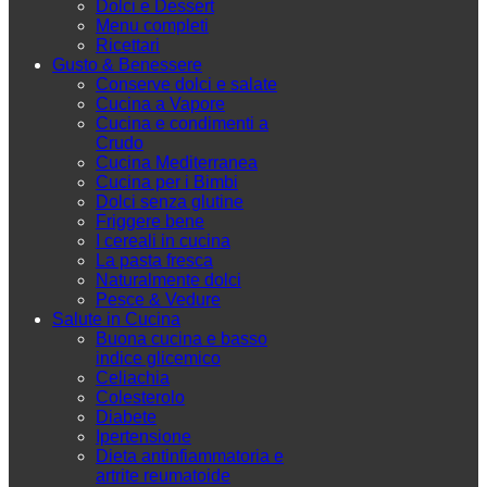
Dolci e Dessert
Menu completi
Ricettari
Gusto & Benessere
Conserve dolci e salate
Cucina a Vapore
Cucina e condimenti a
Crudo
Cucina Mediterranea
Cucina per i Bimbi
Dolci senza glutine
Friggere bene
I cereali in cucina
La pasta fresca
Naturalmente dolci
Pesce & Vedure
Salute in Cucina
Buona cucina e basso
indice glicemico
Celiachia
Colesterolo
Diabete
Ipertensione
Dieta antinfiammatoria e
artrite reumatoide