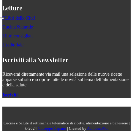
Letture
I Libri dello Chef
Cucina Naturale
I libri consigliati
L'editoriale
Iscriviti alla Newsletter
Riceverai direttamente via mail una selezione delle nuove ricette
apparse sul sito e scoprire tutte le novità sul tema dell’alimentazione
e della salute.
Iscriviti
Cucina e Salute il settimanale telematico di ricette, alimentazione e benessere |
© 2024
Giuseppe Capano
| Created by
AchromeWeb