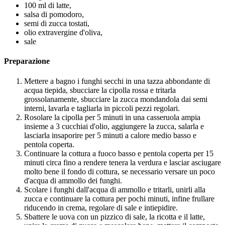
100 ml di latte,
salsa di pomodoro,
semi di zucca tostati,
olio extravergine d'oliva,
sale
Preparazione
Mettere a bagno i funghi secchi in una tazza abbondante di
acqua tiepida, sbucciare la cipolla rossa e tritarla
grossolanamente, sbucciare la zucca mondandola dai semi
interni, lavarla e tagliarla in piccoli pezzi regolari.
Rosolare la cipolla per 5 minuti in una casseruola ampia
insieme a 3 cucchiai d'olio, aggiungere la zucca, salarla e
lasciarla insaporire per 5 minuti a calore medio basso e
pentola coperta.
Continuare la cottura a fuoco basso e pentola coperta per 15
minuti circa fino a rendere tenera la verdura e lasciar asciugare
molto bene il fondo di cottura, se necessario versare un poco
d'acqua di ammollo dei funghi.
Scolare i funghi dall'acqua di ammollo e tritarli, unirli alla
zucca e continuare la cottura per pochi minuti, infine frullare
riducendo in crema, regolare di sale e intiepidire.
Sbattere le uova con un pizzico di sale, la ricotta e il latte,