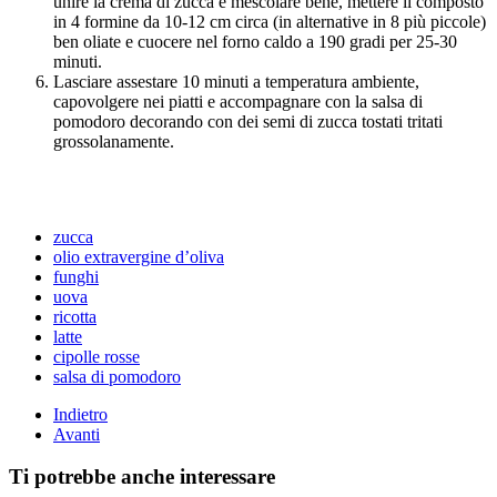
unire la crema di zucca e mescolare bene, mettere il composto
in 4 formine da 10-12 cm circa (in alternative in 8 più piccole)
ben oliate e cuocere nel forno caldo a 190 gradi per 25-30
minuti.
Lasciare assestare 10 minuti a temperatura ambiente,
capovolgere nei piatti e accompagnare con la salsa di
pomodoro decorando con dei semi di zucca tostati tritati
grossolanamente.
zucca
olio extravergine d’oliva
funghi
uova
ricotta
latte
cipolle rosse
salsa di pomodoro
Indietro
Avanti
Ti potrebbe anche interessare