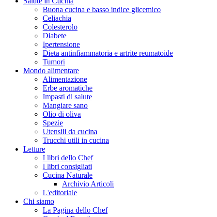
Salute in Cucina
Buona cucina e basso indice glicemico
Celiachia
Colesterolo
Diabete
Ipertensione
Dieta antinfiammatoria e artrite reumatoide
Tumori
Mondo alimentare
Alimentazione
Erbe aromatiche
Impasti di salute
Mangiare sano
Olio di oliva
Spezie
Utensili da cucina
Trucchi utili in cucina
Letture
I libri dello Chef
I libri consigliati
Cucina Naturale
Archivio Articoli
L'editoriale
Chi siamo
La Pagina dello Chef