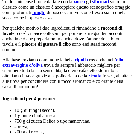
Tra le tante cose buone da fare con la
zucca
gli
sformati
sono un
classico come un classico è accoppiare questo scenografico ortaggio
con i profumati
funghi
di bosco sia in versione fresca sia in quella
secca come in questo caso.
Per qualche motivo i due ingredienti ci rimandano a
racconti di
favole
o così ci piace collocarli per portare la magia dei racconti
anche in ciò che prepariamo in cucina dove l’amore della buona
tavola e il
piacere di gustare il cibo
sono essi stessi racconti
continui.
Alla base troviamo comunque la bella
cipolla
rossa che nell’
olio
extravergine d’oliva
trova da sempre l’abbraccio migliore per
esprimere tutta la sua sensualità, la cremosità dello sformato la
otteniamo invece grazie alla poliedricità della
ricotta
fresca, al latte e
alle uova per concludere con il tocco aromatico e colorante della
salsa di pomodoro!
Ingredienti per 4 persone:
10 g di funghi secchi,
1 grande cipolla rossa,
750 g di zucca Delica o tipo mantovana,
2 uova,
200 g di ricotta,