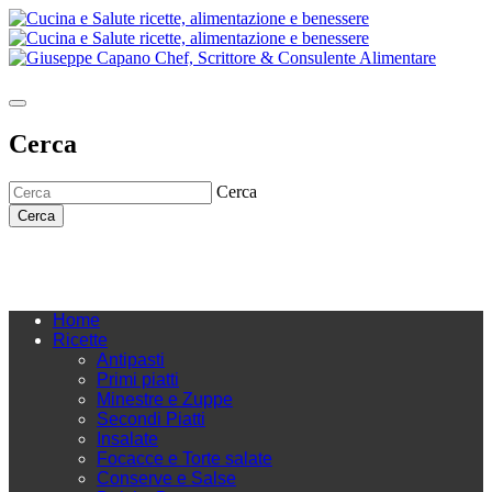
Cerca
Cerca
Cerca
Home
Ricette
Antipasti
Primi piatti
Minestre e Zuppe
Secondi Piatti
Insalate
Focacce e Torte salate
Conserve e Salse