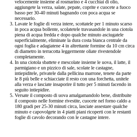
velocemente insieme al rosmarino e 4 cucchiai di olio,
aggiungete la verza, salate, pepate, coprite e cuocete a fuoco
basso per 30-40 minuti bagnando con poca acqua se
necessario.
Lavate le foglie di verza intere, scottatele per 1 minuto scarso
in poca acqua bollente, scolatetele travasandole in una ciotola
piena di acqua fredda e dopo qualche minuto asciugatele
superficialmente, eliminate la dura costa bianca centrale da
ogni foglia e adagiatene 4 in altrettante formine da 10 cm circa
di diametro in terracotta leggermente oliate rivestendole
completamente.
In una ciotola sbattete e mescolate insieme le uova, il latte, il
parmigiano e un pizzico di sale, scolate le castagne,
intiepiditele, privatele dalla pellicina marrone, tenete da parte
le 8 più belle e schiacciate il resto con una forchetta, unitele
alla verza e lasciate insaporire il tutto per 5 minuti facendo in
seguito intiepidire.
Versate il composto di uova amalgamandolo bene, distribuite
il composto nelle formine rivestite, cuocete nel forno caldo a
180 gradi per 25-30 minuti circa, lasciate assestare qualche
minuto e capovolgete in 4 piatti piani ricoperti con le restanti
foglie di cavolo decorando con le castagne intere.