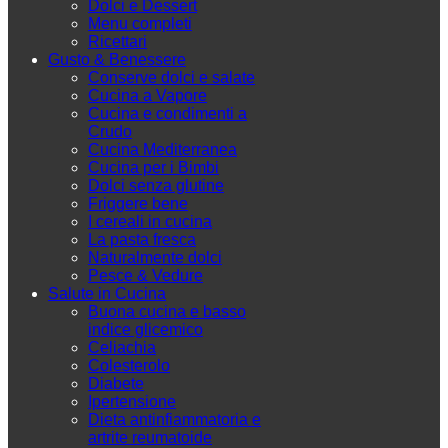
Dolci e Dessert
Menu completi
Ricettari
Gusto & Benessere
Conserve dolci e salate
Cucina a Vapore
Cucina e condimenti a
Crudo
Cucina Mediterranea
Cucina per i Bimbi
Dolci senza glutine
Friggere bene
I cereali in cucina
La pasta fresca
Naturalmente dolci
Pesce & Vedure
Salute in Cucina
Buona cucina e basso
indice glicemico
Celiachia
Colesterolo
Diabete
Ipertensione
Dieta antinfiammatoria e
artrite reumatoide