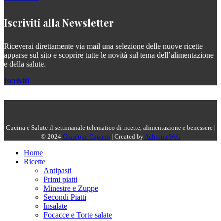
Iscriviti alla Newsletter
Riceverai direttamente via mail una selezione delle nuove ricette
apparse sul sito e scoprire tutte le novità sul tema dell’alimentazione
e della salute.
Iscriviti
Cucina e Salute il settimanale telematico di ricette, alimentazione e benessere |
© 2024
Giuseppe Capano
| Created by
AchromeWeb
Home
Ricette
Antipasti
Primi piatti
Minestre e Zuppe
Secondi Piatti
Insalate
Focacce e Torte salate