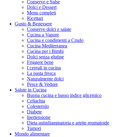
Conserve e Salse
Dolci e Dessert
Menu completi
Ricettari
Gusto & Benessere
Conserve dolci e salate
Cucina a Vapore
Cucina e condimenti a Crudo
Cucina Mediterranea
Cucina per i Bimbi
Dolci senza glutine
Friggere bene
I cereali in cucina
La pasta fresca
Naturalmente dolci
Pesce & Vedure
Salute in Cucina
Buona cucina e basso indice glicemico
Celiachia
Colesterolo
Diabete
Ipertensione
Dieta antinfiammatoria e artrite reumatoide
Tumori
Mondo alimentare