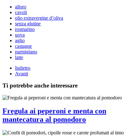
alloro
cavoli
olio extravergine d’oliva
senza glutine
rosmarino
uova
aglio
castagne
parmigiano
latte
Indietro
Avanti
Ti potrebbe anche interessare
Fregula ai peperoni e menta con
mantecatura al pomodoro