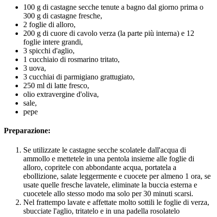
100 g di castagne secche tenute a bagno dal giorno prima o
300 g di castagne fresche,
2 foglie di alloro,
200 g di cuore di cavolo verza (la parte più interna) e 12
foglie intere grandi,
3 spicchi d'aglio,
1 cucchiaio di rosmarino tritato,
3 uova,
3 cucchiai di parmigiano grattugiato,
250 ml di latte fresco,
olio extravergine d'oliva,
sale,
pepe
Preparazione:
Se utilizzate le castagne secche scolatele dall'acqua di
ammollo e mettetele in una pentola insieme alle foglie di
alloro, copritele con abbondante acqua, portatela a
ebollizione, salate leggermente e cuocete per almeno 1 ora, se
usate quelle fresche lavatele, eliminate la buccia esterna e
cuocetele allo stesso modo ma solo per 30 minuti scarsi.
Nel frattempo lavate e affettate molto sottili le foglie di verza,
sbucciate l'aglio, tritatelo e in una padella rosolatelo