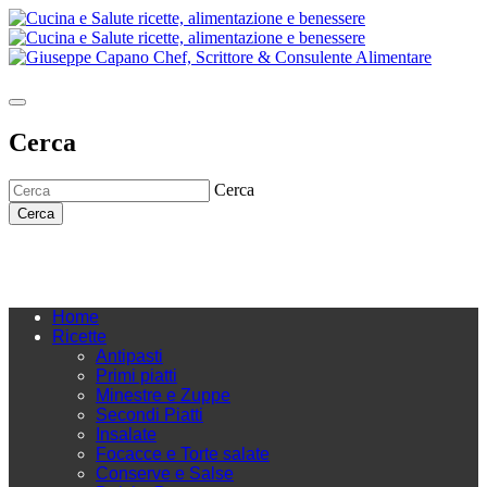
Cerca
Cerca
Cerca
Home
Ricette
Antipasti
Primi piatti
Minestre e Zuppe
Secondi Piatti
Insalate
Focacce e Torte salate
Conserve e Salse