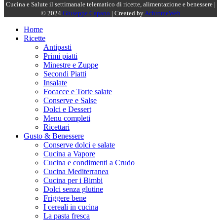
Cucina e Salute il settimanale telematico di ricette, alimentazione e benessere |
© 2024
Giuseppe Capano
| Created by
AchromeWeb
Home
Ricette
Antipasti
Primi piatti
Minestre e Zuppe
Secondi Piatti
Insalate
Focacce e Torte salate
Conserve e Salse
Dolci e Dessert
Menu completi
Ricettari
Gusto & Benessere
Conserve dolci e salate
Cucina a Vapore
Cucina e condimenti a Crudo
Cucina Mediterranea
Cucina per i Bimbi
Dolci senza glutine
Friggere bene
I cereali in cucina
La pasta fresca