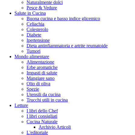
Naturalmente dolci
Pesce & Vedure
Salute in Cucina
Buona cucina e basso indice glicemico
Celiachia
Colesterolo
Diabete
Ipertensione
Dieta antinfiammatoria e artrite reumatoide
Tumori
Mondo alimentare
Alimentazione
Erbe aromatiche
Impasti di salute
Mangiare sano
Olio di oliva
Spezie
Utensili da cucina
Trucchi utili in cucina
Letture
I libri dello Chef
I libri consigliati
Cucina Naturale
Archivio Articoli
L'editoriale