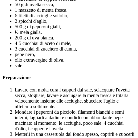
50 g di uvetta secca,
1 mazzetto di menta fresca,
6 filetti di acciughe sottolio,
2 spicchi d'aglio,
500 g di peperoni gialli,
½ mela gialla,
200 g di uva bianca,
4-5 cucchiai di aceto di mele,
3 cucchiai di zucchero di canna,
pepe nero,
olio extravergine di oliva,
sale
Preparazione
Lavare con molta cura i capperi dal sale, sciacquare l'uvetta
secca, sfogliare, lavare e asciugare la menta fresca e tritarla
velocemente insieme alle acciughe, sbucciare l'aglio e
affettarlo sottilmente.
Mondare i peperoni da picciolo, filamenti bianchi e semi
interni, tagliarli a dadini e condirli con abbondante pepe
macinato al momento, le acciughe, poco sale, 4 cucchiai
d'olio, i capperi e l'uvetta.
Metterli in una casseruola dal fondo spesso, coprirli e cuocerli