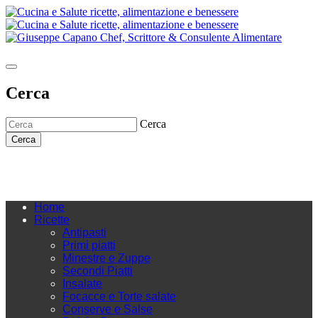
Cerca
Cerca
Cerca
Home
Ricette
Antipasti
Primi piatti
Minestre e Zuppe
Secondi Piatti
Insalate
Focacce e Torte salate
Conserve e Salse