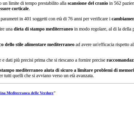
 un limite di tempo prestabilito alla
scansione del cranio
in 562 pazient
ssore corticale
.
 parametri in 401 soggetti con età di 76 anni per verificare i
cambiamenti
uire una
dieta di stampo mediterraneo
in modo regolare, al di la della 
co dello stile alimentare mediterraneo
ad avere un'efficacia rispetto a
e dati più precisi prima che si riescano a fornire precise
raccomandazio
i stampo mediterraneo aiuta di sicuro a limitare problemi di memo
r tutti quelli che si avviano verso un età avanzata.
ina Mediterranea delle Verdure
"