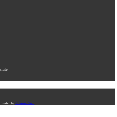
alute.
 Created by
AchromeWeb