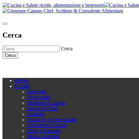
Cerca
Cerca
Cerca
Home
Ricette
Antipasti
Primi piatti
Minestre e Zuppe
Secondi Piatti
Insalate
Focacce e Torte salate
Conserve e Salse
Dolci e Dessert
Menu completi