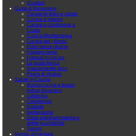
Ricettari
Gusto & Benessere
Conserve dolci e salate
Cucina a Vapore
Cucina e condimenti a
Crudo
Cucina Mediterranea
Cucina per i Bimbi
Dolci senza glutine
Friggere bene
I cereali in cucina
La pasta fresca
Naturalmente dolci
Pesce & Vedure
Salute in Cucina
Buona cucina e basso
indice glicemico
Celiachia
Colesterolo
Diabete
Ipertensione
Dieta antinfiammatoria e
artrite reumatoide
Tumori
Mondo alimentare