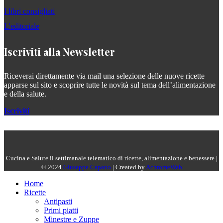
I libri consigliati
L'editoriale
Iscriviti alla Newsletter
Riceverai direttamente via mail una selezione delle nuove ricette
apparse sul sito e scoprire tutte le novità sul tema dell’alimentazione
e della salute.
Iscriviti
Cucina e Salute il settimanale telematico di ricette, alimentazione e benessere |
© 2024
Giuseppe Capano
| Created by
AchromeWeb
Home
Ricette
Antipasti
Primi piatti
Minestre e Zuppe