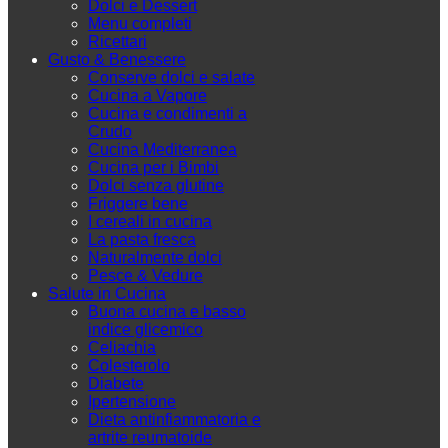
Dolci e Dessert
Menu completi
Ricettari
Gusto & Benessere
Conserve dolci e salate
Cucina a Vapore
Cucina e condimenti a
Crudo
Cucina Mediterranea
Cucina per i Bimbi
Dolci senza glutine
Friggere bene
I cereali in cucina
La pasta fresca
Naturalmente dolci
Pesce & Vedure
Salute in Cucina
Buona cucina e basso
indice glicemico
Celiachia
Colesterolo
Diabete
Ipertensione
Dieta antinfiammatoria e
artrite reumatoide