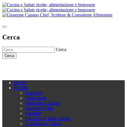
Cerca
Cerca
Cerca
Home
Ricette
Antipasti
Primi piatti
Minestre e Zuppe
Secondi Piatti
Insalate
Focacce e Torte salate
Conserve e Salse