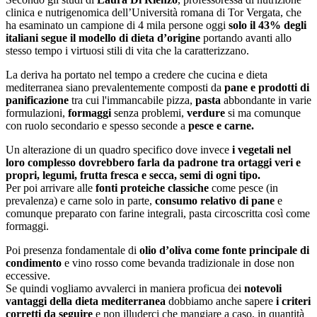
clinica e nutrigenomica dell’Università romana di Tor Vergata, che
ha esaminato un campione di 4 mila persone oggi
solo il 43% degli
italiani segue il modello di dieta d’origine
portando avanti allo
stesso tempo i virtuosi stili di vita che la caratterizzano.
La deriva ha portato nel tempo a credere che cucina e dieta
mediterranea siano prevalentemente composti da
pane e prodotti di
panificazione
tra cui l'immancabile pizza,
pasta
abbondante in varie
formulazioni,
formaggi
senza problemi,
verdure
si ma comunque
con ruolo secondario e spesso seconde a
pesce e carne.
Un alterazione di un quadro specifico dove invece
i vegetali nel
loro complesso dovrebbero farla da padrone tra ortaggi veri e
propri, legumi, frutta fresca e secca, semi di ogni tipo.
Per poi arrivare alle
fonti proteiche classiche
come pesce (in
prevalenza) e carne solo in parte,
consumo relativo di pane
e
comunque preparato con farine integrali, pasta circoscritta così come
formaggi.
Poi presenza fondamentale di
olio d’oliva come fonte principale di
condimento
e vino rosso come bevanda tradizionale in dose non
eccessive.
Se quindi vogliamo avvalerci in maniera proficua dei
notevoli
vantaggi della dieta mediterranea
dobbiamo anche sapere
i criteri
corretti da seguire
e non illuderci che mangiare a caso, in quantità