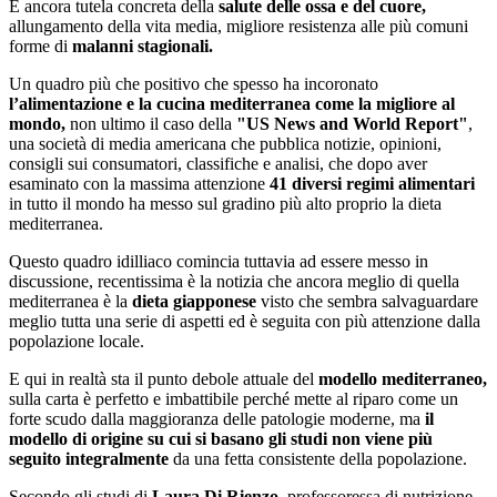
E ancora tutela concreta della
salute delle ossa e del cuore,
allungamento della vita media, migliore resistenza alle più comuni
forme di
malanni stagionali.
Un quadro più che positivo che spesso ha incoronato
l’alimentazione e la cucina mediterranea come la migliore al
mondo,
non ultimo il caso della
"US News and World Report"
,
una società di media americana che pubblica notizie, opinioni,
consigli sui consumatori, classifiche e analisi, che dopo aver
esaminato con la massima attenzione
41 diversi regimi alimentari
in tutto il mondo ha messo sul gradino più alto proprio la dieta
mediterranea.
Questo quadro idilliaco comincia tuttavia ad essere messo in
discussione, recentissima è la notizia che ancora meglio di quella
mediterranea è la
dieta giapponese
visto che sembra salvaguardare
meglio tutta una serie di aspetti ed è seguita con più attenzione dalla
popolazione locale.
E qui in realtà sta il punto debole attuale del
modello mediterraneo,
sulla carta è perfetto e imbattibile perché mette al riparo come un
forte scudo dalla maggioranza delle patologie moderne, ma
il
modello di origine su cui si basano gli studi non viene più
seguito integralmente
da una fetta consistente della popolazione.
Secondo gli studi di
Laura Di Rienzo
, professoressa di nutrizione