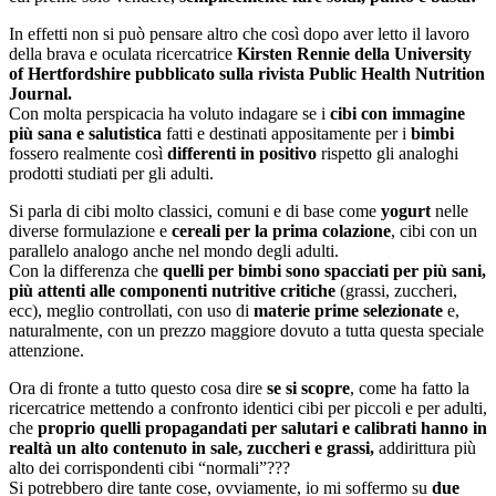
In effetti non si può pensare altro che così dopo aver letto il lavoro
della brava e oculata ricercatrice
Kirsten Rennie della University
of Hertfordshire pubblicato sulla rivista Public Health Nutrition
Journal.
Con molta perspicacia ha voluto indagare se i
cibi con immagine
più sana e salutistica
fatti e destinati appositamente per i
bimbi
fossero realmente così
differenti in positivo
rispetto gli analoghi
prodotti studiati per gli adulti.
Si parla di cibi molto classici, comuni e di base come
yogurt
nelle
diverse formulazione e
cereali per la prima colazione
, cibi con un
parallelo analogo anche nel mondo degli adulti.
Con la differenza che
quelli per bimbi sono spacciati per più sani,
più attenti alle componenti nutritive critiche
(grassi, zuccheri,
ecc), meglio controllati, con uso di
materie prime selezionate
e,
naturalmente, con un prezzo maggiore dovuto a tutta questa speciale
attenzione.
Ora di fronte a tutto questo cosa dire
se si scopre
, come ha fatto la
ricercatrice mettendo a confronto identici cibi per piccoli e per adulti,
che
proprio quelli propagandati per salutari e calibrati hanno in
realtà un alto contenuto in sale, zuccheri e grassi,
addirittura più
alto dei corrispondenti cibi “normali”???
Si potrebbero dire tante cose, ovviamente, io mi soffermo su
due