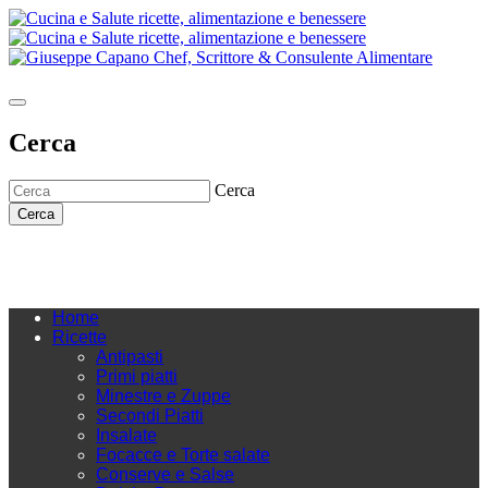
Cerca
Cerca
Cerca
Home
Ricette
Antipasti
Primi piatti
Minestre e Zuppe
Secondi Piatti
Insalate
Focacce e Torte salate
Conserve e Salse