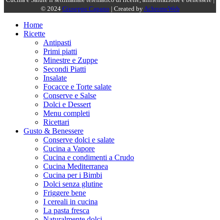
© 2024
Giuseppe Capano
| Created by
AchromeWeb
Home
Ricette
Antipasti
Primi piatti
Minestre e Zuppe
Secondi Piatti
Insalate
Focacce e Torte salate
Conserve e Salse
Dolci e Dessert
Menu completi
Ricettari
Gusto & Benessere
Conserve dolci e salate
Cucina a Vapore
Cucina e condimenti a Crudo
Cucina Mediterranea
Cucina per i Bimbi
Dolci senza glutine
Friggere bene
I cereali in cucina
La pasta fresca
Naturalmente dolci