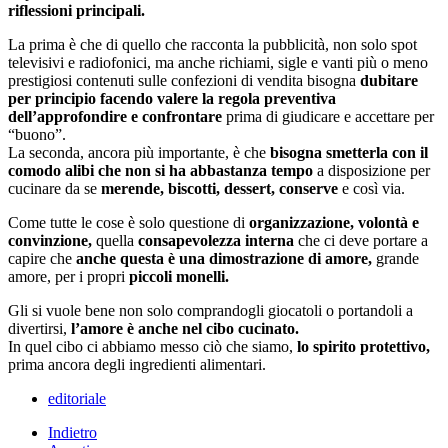
riflessioni principali.
La prima è che di quello che racconta la pubblicità, non solo spot
televisivi e radiofonici, ma anche richiami, sigle e vanti più o meno
prestigiosi contenuti sulle confezioni di vendita bisogna
dubitare
per principio facendo valere la regola preventiva
dell’approfondire e confrontare
prima di giudicare e accettare per
“buono”.
La seconda, ancora più importante, è che
bisogna smetterla con il
comodo alibi che non si ha abbastanza tempo
a disposizione per
cucinare da se
merende, biscotti, dessert, conserve
e così via.
Come tutte le cose è solo questione di
organizzazione, volontà e
convinzione,
quella
consapevolezza interna
che ci deve portare a
capire che
anche questa è una dimostrazione di amore,
grande
amore, per i propri
piccoli monelli.
Gli si vuole bene non solo comprandogli giocatoli o portandoli a
divertirsi,
l’amore è anche nel cibo cucinato.
In quel cibo ci abbiamo messo ciò che siamo,
lo spirito protettivo,
prima ancora degli ingredienti alimentari.
editoriale
Indietro