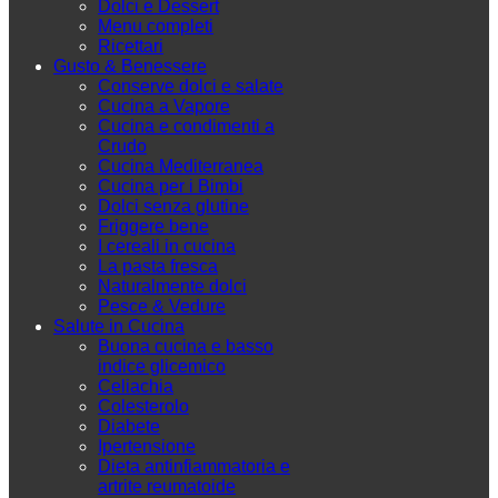
Dolci e Dessert
Menu completi
Ricettari
Gusto & Benessere
Conserve dolci e salate
Cucina a Vapore
Cucina e condimenti a
Crudo
Cucina Mediterranea
Cucina per i Bimbi
Dolci senza glutine
Friggere bene
I cereali in cucina
La pasta fresca
Naturalmente dolci
Pesce & Vedure
Salute in Cucina
Buona cucina e basso
indice glicemico
Celiachia
Colesterolo
Diabete
Ipertensione
Dieta antinfiammatoria e
artrite reumatoide