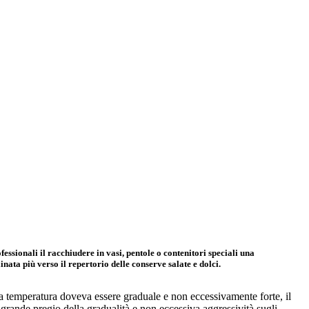
essionali il racchiudere in vasi, pentole o contenitori speciali una
nata più verso il repertorio delle conserve salate e dolci.
 la temperatura doveva essere graduale e non eccessivamente forte, il
grande pregio della gradualità e non eccessiva aggressività sugli