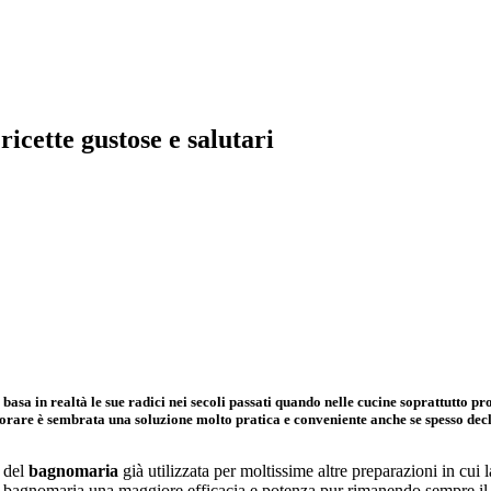
ricette gustose e salutari
sa in realtà le sue radici nei secoli passati quando nelle cucine soprattutto prof
borare è sembrata una soluzione molto pratica e conveniente anche se spesso decli
a del
bagnomaria
già utilizzata per moltissime altre preparazioni in cui
 del bagnomaria una maggiore efficacia e potenza pur rimanendo sempre il 