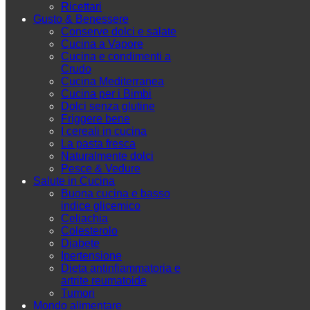
Ricettari
Gusto & Benessere
Conserve dolci e salate
Cucina a Vapore
Cucina e condimenti a
Crudo
Cucina Mediterranea
Cucina per i Bimbi
Dolci senza glutine
Friggere bene
I cereali in cucina
La pasta fresca
Naturalmente dolci
Pesce & Vedure
Salute in Cucina
Buona cucina e basso
indice glicemico
Celiachia
Colesterolo
Diabete
Ipertensione
Dieta antinfiammatoria e
artrite reumatoide
Tumori
Mondo alimentare