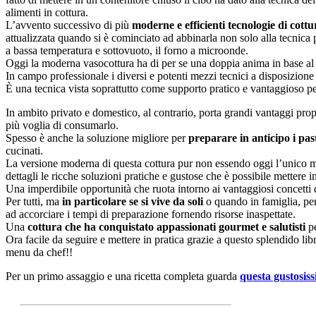
alimenti in cottura.
L’avvento successivo di più
moderne e efficienti tecnologie di cottu
attualizzata quando si è cominciato ad abbinarla non solo alla tecnica
a bassa temperatura e sottovuoto, il forno a microonde.
Oggi la moderna vasocottura ha di per se una doppia anima in base al c
In campo professionale i diversi e potenti mezzi tecnici a disposizio
È una tecnica vista soprattutto come supporto pratico e vantaggioso per
In ambito privato e domestico, al contrario, porta grandi vantaggi pro
più voglia di consumarlo.
Spesso è anche la soluzione migliore per
preparare in anticipo i pas
cucinati.
La versione moderna di questa cottura pur non essendo oggi l’unico met
dettagli le ricche soluzioni pratiche e gustose che è possibile mettere i
Una imperdibile opportunità che ruota intorno ai vantaggiosi concetti d
Per tutti, ma
in particolare se si vive da soli
o quando in famiglia, per
ad accorciare i tempi di preparazione fornendo risorse inaspettate.
Una
cottura che ha conquistato appassionati gourmet e salutisti
pe
Ora facile da seguire e mettere in pratica grazie a questo splendido libr
menu da chef!!
Per un primo assaggio e una ricetta completa guarda
questa gustosis