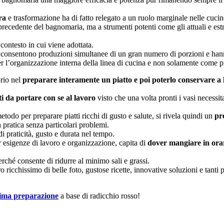
ra
e trasformazione ha di fatto relegato a un ruolo marginale nelle cucin
 precedente del bagnomaria, ma a strumenti potenti come gli attuali e e
ontesto in cui viene adottata.
ne consentono produzioni simultanee di un gran numero di porzioni e hann
 l’organizzazione interna della linea di cucina e non solamente come pras
prio nel
preparare interamente un piatto e poi poterlo conservare a
ti da portare con se al lavoro
visto che una volta pronti i vasi necessi
odo per preparare piatti ricchi di gusto e salute, si rivela quindi un
pre
n pratica senza particolari problemi.
i praticità, gusto e durata nel tempo.
 esigenze di lavoro e organizzazione, capita di
dover mangiare in orar
rché consente di ridurre al minimo sali e grassi.
o ricchissimo di belle foto, gustose ricette, innovative soluzioni e tanti 
sima preparazione
a base di radicchio rosso!