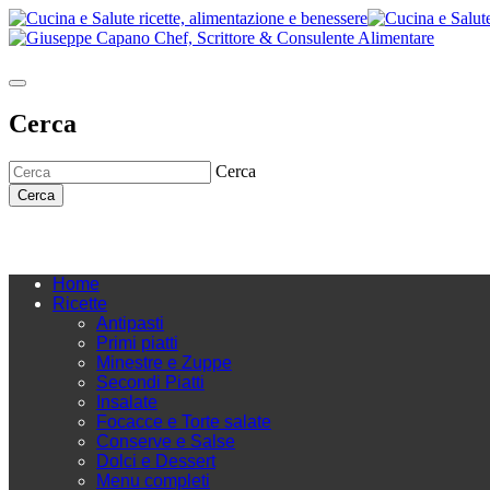
Cerca
Cerca
Cerca
Home
Ricette
Antipasti
Primi piatti
Minestre e Zuppe
Secondi Piatti
Insalate
Focacce e Torte salate
Conserve e Salse
Dolci e Dessert
Menu completi