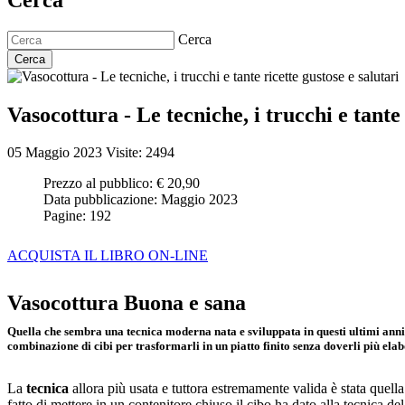
Cerca
Cerca
Vasocottura - Le tecniche, i trucchi e tante 
05 Maggio 2023
Visite: 2494
Prezzo al pubblico:
€ 20,90
Data pubblicazione:
Maggio 2023
Pagine:
192
ACQUISTA IL LIBRO ON-LINE
Vasocottura Buona e sana
Quella che sembra una tecnica moderna nata e sviluppata in questi ultimi anni ba
combinazione di cibi per trasformarli in un piatto finito senza doverli più ela
La
tecnica
allora più usata e tuttora estremamente valida è stata quell
fatto di mettere in un contenitore chiuso il cibo ha dato alla tecnica