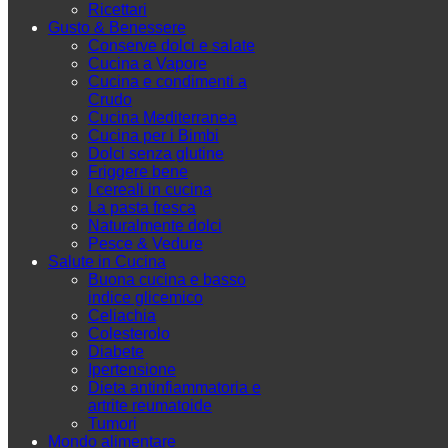
Ricettari
Gusto & Benessere
Conserve dolci e salate
Cucina a Vapore
Cucina e condimenti a
Crudo
Cucina Mediterranea
Cucina per i Bimbi
Dolci senza glutine
Friggere bene
I cereali in cucina
La pasta fresca
Naturalmente dolci
Pesce & Vedure
Salute in Cucina
Buona cucina e basso
indice glicemico
Celiachia
Colesterolo
Diabete
Ipertensione
Dieta antinfiammatoria e
artrite reumatoide
Tumori
Mondo alimentare