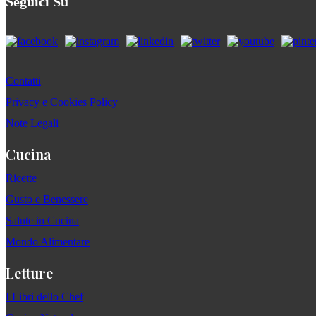
Seguici Su
Contatti
Privacy e Cookies Policy
Note Legali
Cucina
Ricette
Gusto e Benessere
Salute in Cucina
Mondo Alimentare
Letture
I Libri dello Chef