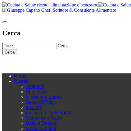
Cerca
Cerca
Cerca
Home
Ricette
Antipasti
Primi piatti
Minestre e Zuppe
Secondi Piatti
Insalate
Focacce e Torte salate
Conserve e Salse
Dolci e Dessert
Menu completi