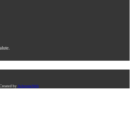
alute.
 Created by
AchromeWeb