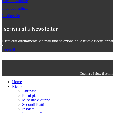
Cucina Naturale
I libri consigliati
L'editoriale
Iscriviti alla Newsletter
Riceverai direttamente via mail una selezione delle nuove ricette apparse
Iscriviti
Cucina e Salute il setti
Home
Ricette
Antipasti
Primi piatti
Minestre e Zuppe
Secondi Piatti
Insalate