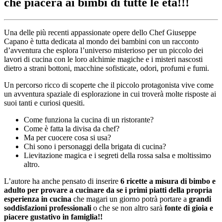
che piacerà ai bimbi di tutte le età!!!
Una delle più recenti appassionate opere dello Chef Giuseppe
Capano è tutta dedicata al mondo dei bambini con un racconto
d’avventura che esplora l’universo misterioso per un piccolo dei
lavori di cucina con le loro alchimie magiche e i misteri nascosti
dietro a strani bottoni, macchine sofisticate, odori, profumi e fumi.
Un percorso ricco di scoperte che il piccolo protagonista vive come
un avventura spaziale di esplorazione in cui troverà molte risposte ai
suoi tanti e curiosi quesiti.
Come funziona la cucina di un ristorante?
Come è fatta la divisa da chef?
Ma per cuocere cosa si usa?
Chi sono i personaggi della brigata di cucina?
Lievitazione magica e i segreti della rossa salsa e moltissimo
altro.
L’autore ha anche pensato di inserire
6 ricette a misura di bimbo e
adulto per provare a cucinare da se i primi piatti della propria
esperienza in cucina
che magari un giorno potrà portare a
grandi
soddisfazioni professionali
o che se non altro sarà
fonte di gioia e
piacere gustativo in famiglia!!