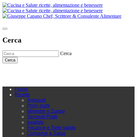
Cerca
Cerca
Cerca
Home
Ricette
Antipasti
Primi piatti
Minestre e Zuppe
Secondi Piatti
Insalate
Focacce e Torte salate
Conserve e Salse