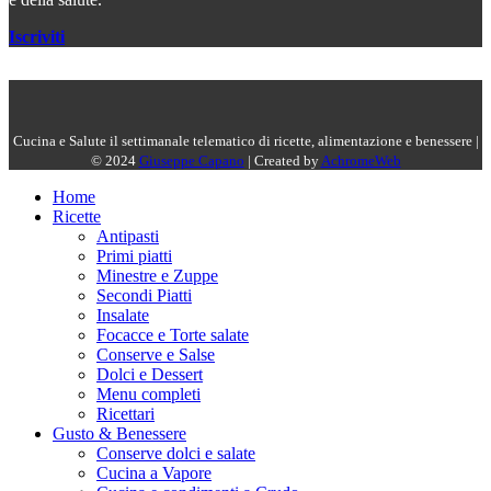
Iscriviti
Cucina e Salute il settimanale telematico di ricette, alimentazione e benessere |
© 2024
Giuseppe Capano
| Created by
AchromeWeb
Home
Ricette
Antipasti
Primi piatti
Minestre e Zuppe
Secondi Piatti
Insalate
Focacce e Torte salate
Conserve e Salse
Dolci e Dessert
Menu completi
Ricettari
Gusto & Benessere
Conserve dolci e salate
Cucina a Vapore