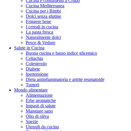
Cucina e condimenti a Crudo
Cucina Mediterranea
Cucina per i Bimbi
Dolci senza glutine
Friggere bene
I cereali in cucina
La pasta fresca
Naturalmente dolci
Pesce & Vedure
Salute in Cucina
Buona cucina e basso indice glicemico
Celiachia
Colesterolo
Diabete
Ipertensione
Dieta antinfiammatoria e artrite reumatoide
Tumori
Mondo alimentare
Alimentazione
Erbe aromatiche
Impasti di salute
Mangiare sano
Olio di oliva
Spezie
Utensili da cucina