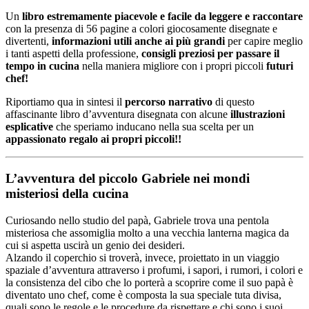
Un
libro estremamente piacevole e facile da leggere e raccontare
con la presenza di 56 pagine a colori giocosamente disegnate e
divertenti,
informazioni utili anche ai più grandi
per capire meglio
i tanti aspetti della professione,
consigli preziosi per passare il
tempo in cucina
nella maniera migliore con i propri piccoli
futuri
chef!
Riportiamo qua in sintesi il
percorso narrativo
di questo
affascinante libro d’avventura disegnata con alcune
illustrazioni
esplicative
che speriamo inducano nella sua scelta per un
appassionato regalo ai propri piccoli!!
L’avventura del piccolo Gabriele nei mondi
misteriosi della cucina
Curiosando nello studio del papà, Gabriele trova una pentola
misteriosa che assomiglia molto a una vecchia lanterna magica da
cui si aspetta uscirà un genio dei desideri.
Alzando il coperchio si troverà, invece, proiettato in un viaggio
spaziale d’avventura attraverso i profumi, i sapori, i rumori, i colori e
la consistenza del cibo che lo porterà a scoprire come il suo papà è
diventato uno chef, come è composta la sua speciale tuta divisa,
quali sono le regole e le procedure da rispettare e chi sono i suoi