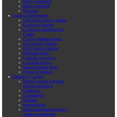
Dolci e Dessert
Menu completi
Ricettari
Gusto & Benessere
Conserve dolci e salate
Cucina a Vapore
Cucina e condimenti a
Crudo
Cucina Mediterranea
Cucina per i Bimbi
Dolci senza glutine
Friggere bene
I cereali in cucina
La pasta fresca
Naturalmente dolci
Pesce & Vedure
Salute in Cucina
Buona cucina e basso
indice glicemico
Celiachia
Colesterolo
Diabete
Ipertensione
Dieta antinfiammatoria e
artrite reumatoide