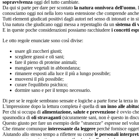
sopravvivenza
oggi del tutto cambiate.
Da qui si parte per dare per scontato
la natura onnivora dell'uomo
,
conosciamo oggi noi nella loro vasta estensione che comprende anche le
Tutti elementi giudicati positivi dagli autori nel senso di intonati e in 
Una natura che giudicano oggi messa a repentaglio da un
sistema di 
E in queste poche considerazioni possiamo racchiudere
i concetti es
Le otto regole enunciate sono così divise:
usare gli zuccheri giusti;
scegliere grassi e oli sani;
fare il pieno di proteine animali;
mangiare vegetali in abbondanza;
rimanere esposti alla luce il più a lungo possibile;
muoversi il più possibile;
curare l'equilibrio psichico;
dormire sano e per il tempo necessario.
Di per se le regole sembrano sensate e logiche a parte forse la terza in
L'impressione dopo la lettura completa è quella di
un inno alle abitu
Per chi si occupa di
alimentazione, salute e prevenzione
è ovvio che 
spasmodica di
oli stravaganti
(sicuramente sani, non è questo in disc
Questo giusto per fare un esempio delle "stranezze" espresse nel volu
Che rimane comunque
interessante da leggere
perché fornisce ogge
Aiutando allo stesso tempo a riflettere su come
le personali interpre