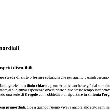
mordiali
spetti discutibili.
vare
strade di aiuto
o
fornire soluzioni
che per quanto parziali cercano
olante grazie a
un titolo chiaro e promettente
, anche se già dal sottot
e vanta al suo attivo esperienze diversificate e allo stesso tempo intreccia
ndo una serie di
8 regole
con l'obbiettivo di
riportare in sintonia l'o
eni primordiali
, cioè a quando l'uomo viveva ancora allo stato semi s