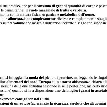
 la sua predilezione per
il consumo di grandi quantità di carne
e pesce
 banali farine), il
ruolo marginale di frutta e verdura
.
sintonia con
la natura fisica, organica e metabolica dell'uomo
.
vita e alimentazione completamente diverso e completamente sbagli
pressi nel volume
che mescola indicazioni corrette e sagge con supposizi
 cui si inneggia alla
moda del pieno di proteine
, ma leggendo le singol
dine alimentari del nord Europa
e
un attacco abbastanza chiaro al
nessuna delle due abitudini nasconde in se la perfezione, ma certo stri
ussione) quando si ha a disposizione
uno dei migliori grassi in assoluto
me.
ttivamente
consigli sensati e utili
.
tazioni di un autore
(ad esempio
la sicurezza assoluta che gli uomin