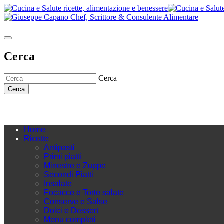
Cerca
Cerca
Cerca
Home
Ricette
Antipasti
Primi piatti
Minestre e Zuppe
Secondi Piatti
Insalate
Focacce e Torte salate
Conserve e Salse
Dolci e Dessert
Menu completi