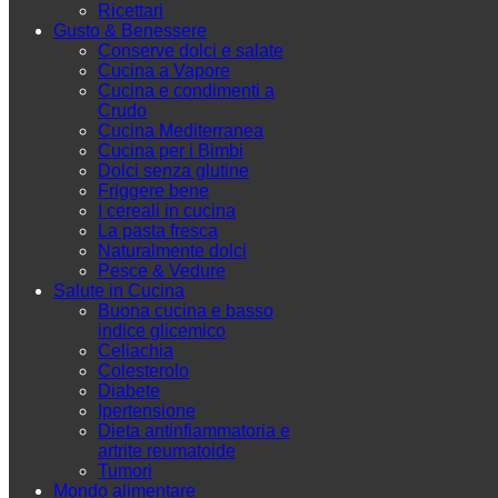
Ricettari
Gusto & Benessere
Conserve dolci e salate
Cucina a Vapore
Cucina e condimenti a
Crudo
Cucina Mediterranea
Cucina per i Bimbi
Dolci senza glutine
Friggere bene
I cereali in cucina
La pasta fresca
Naturalmente dolci
Pesce & Vedure
Salute in Cucina
Buona cucina e basso
indice glicemico
Celiachia
Colesterolo
Diabete
Ipertensione
Dieta antinfiammatoria e
artrite reumatoide
Tumori
Mondo alimentare