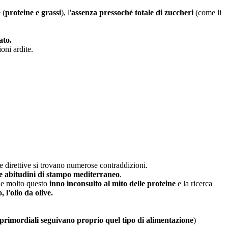
 (
proteine e grassi
), l'
assenza pressoché totale di zuccheri
(come li
ato.
oni ardite.
e direttive si trovano numerose contraddizioni.
le abitudini di stampo mediterraneo
.
de molto questo
inno inconsulto al mito delle proteine
e la ricerca
, l'olio da olive.
i primordiali seguivano proprio quel tipo di alimentazione
)