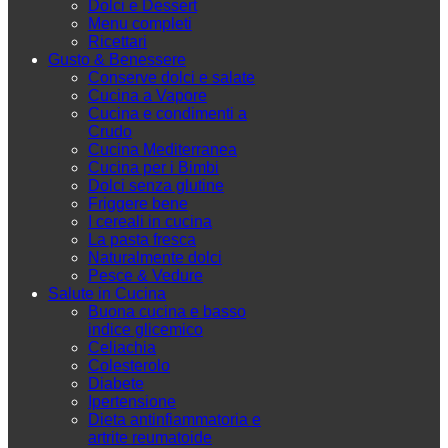
Dolci e Dessert
Menu completi
Ricettari
Gusto & Benessere
Conserve dolci e salate
Cucina a Vapore
Cucina e condimenti a
Crudo
Cucina Mediterranea
Cucina per i Bimbi
Dolci senza glutine
Friggere bene
I cereali in cucina
La pasta fresca
Naturalmente dolci
Pesce & Vedure
Salute in Cucina
Buona cucina e basso
indice glicemico
Celiachia
Colesterolo
Diabete
Ipertensione
Dieta antinfiammatoria e
artrite reumatoide