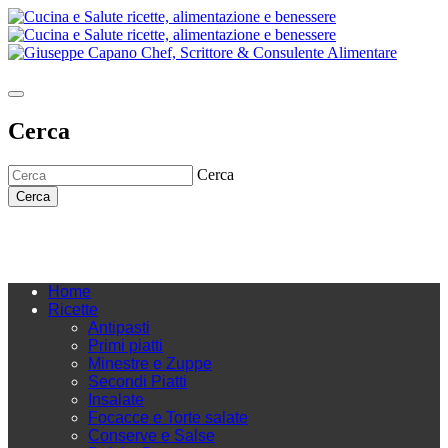
Cerca
Cerca
Cerca
Home
Ricette
Antipasti
Primi piatti
Minestre e Zuppe
Secondi Piatti
Insalate
Focacce e Torte salate
Conserve e Salse