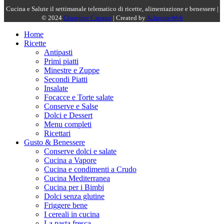
Cucina e Salute il settimanale telematico di ricette, alimentazione e benessere |
© 2024
Giuseppe Capano
| Created by
AchromeWeb
Home
Ricette
Antipasti
Primi piatti
Minestre e Zuppe
Secondi Piatti
Insalate
Focacce e Torte salate
Conserve e Salse
Dolci e Dessert
Menu completi
Ricettari
Gusto & Benessere
Conserve dolci e salate
Cucina a Vapore
Cucina e condimenti a Crudo
Cucina Mediterranea
Cucina per i Bimbi
Dolci senza glutine
Friggere bene
I cereali in cucina
La pasta fresca