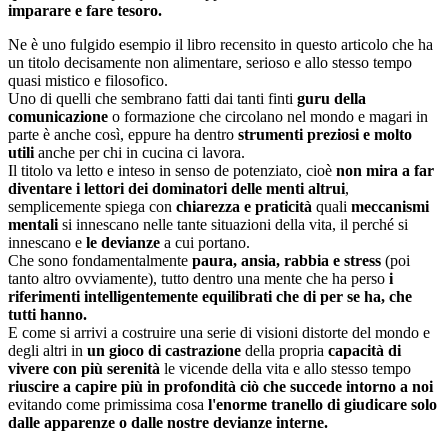
imparare e fare tesoro.
Ne è uno fulgido esempio il libro recensito in questo articolo che ha
un titolo decisamente non alimentare, serioso e allo stesso tempo
quasi mistico e filosofico.
Uno di quelli che sembrano fatti dai tanti finti
guru della
comunicazione
o formazione che circolano nel mondo e magari in
parte è anche così, eppure ha dentro
strumenti preziosi e molto
utili
anche per chi in cucina ci lavora.
Il titolo va letto e inteso in senso de potenziato, cioè
non mira a far
diventare i lettori dei dominatori delle menti altrui
,
semplicemente spiega con
chiarezza e praticità
quali
meccanismi
mentali
si innescano nelle tante situazioni della vita, il perché si
innescano e
le devianze
a cui portano.
Che sono fondamentalmente
paura, ansia, rabbia e stress
(poi
tanto altro ovviamente), tutto dentro una mente che ha perso
i
riferimenti intelligentemente equilibrati che di per se ha, che
tutti hanno.
E come si arrivi a costruire una serie di visioni distorte del mondo e
degli altri in
un gioco di castrazione
della propria
capacità di
vivere con più serenità
le vicende della vita e allo stesso tempo
riuscire a capire più in profondità ciò che succede intorno a noi
evitando come primissima cosa
l'enorme tranello di giudicare solo
dalle apparenze o dalle nostre devianze interne.