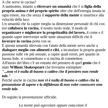
A che serve in cucina?
A tantissimo, intanto a
ritrovare un umanità
che è si
figlia della
propria anima e del proprio spirito
oltre che dell'energia innata in
ogni essere, ma che senza il
supporto della mente
si smarrisce alla
velocità della luce.
Un umanità che fa capire meglio la dimensione personale di chi con
noi
collabora in cucina
, il nostro ruolo reale, il modo di
organizzare e migliorare la progettualità del lavoro,
il come e il
quando saper intervenire nelle tante situazioni difficili che il
lavorare in cucina
porta con se.
E questa umanità ritrovata con l'aiuto della mente serve anche a
dialogare meglio con alimenti e cibi
, a incanalare la propria grande
passione sulle vie più sensate, a capire quali errori, per quanto in
buona fede, si commettono o si rischia di commettere.
All'inizio del libro c'è un estratto del pensiero di quel
genio
che è
stato
William Shakespeare
che troviamo esemplare:
"...non vi è nulla di buono o cattivo che il pensiero non rende
tale."
Perché anche in cucina
non vi è nulla di buono o cattivo che la
presunzione di sapere e la diffidenza di non voler conoscere non
rende tale.
Di seguito la presentazione ufficiale.
La mente può agevolare oppure ostacolare il