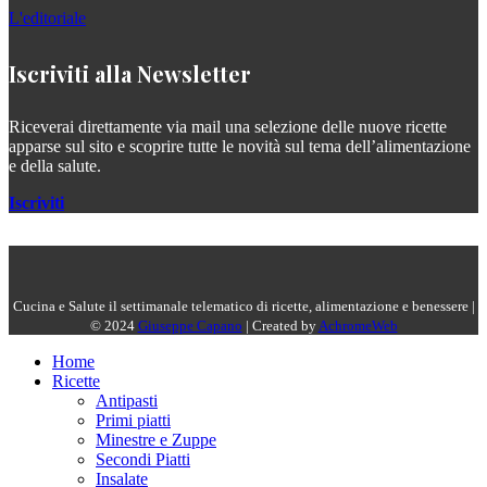
L'editoriale
Iscriviti alla Newsletter
Riceverai direttamente via mail una selezione delle nuove ricette
apparse sul sito e scoprire tutte le novità sul tema dell’alimentazione
e della salute.
Iscriviti
Cucina e Salute il settimanale telematico di ricette, alimentazione e benessere |
© 2024
Giuseppe Capano
| Created by
AchromeWeb
Home
Ricette
Antipasti
Primi piatti
Minestre e Zuppe
Secondi Piatti
Insalate