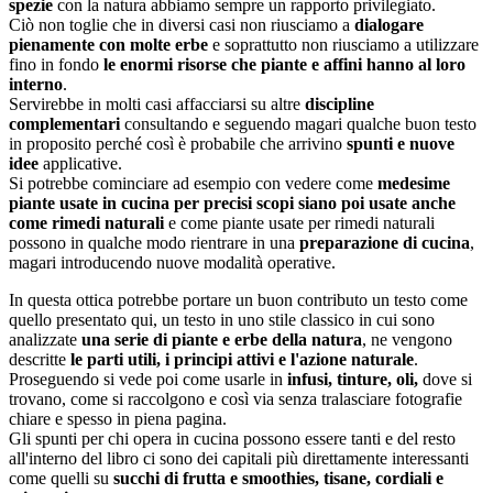
spezie
con la natura abbiamo sempre un rapporto privilegiato.
Ciò non toglie che in diversi casi non riusciamo a
dialogare
pienamente con molte erbe
e soprattutto non riusciamo a utilizzare
fino in fondo
le enormi risorse che piante e affini hanno al loro
interno
.
Servirebbe in molti casi affacciarsi su altre
discipline
complementari
consultando e seguendo magari qualche buon testo
in proposito perché così è probabile che arrivino
spunti e nuove
idee
applicative.
Si potrebbe cominciare ad esempio con vedere come
medesime
piante usate in cucina per precisi scopi siano poi usate anche
come rimedi naturali
e come piante usate per rimedi naturali
possono in qualche modo rientrare in una
preparazione di cucina
,
magari introducendo nuove modalità operative.
In questa ottica potrebbe portare un buon contributo un testo come
quello presentato qui, un testo in uno stile classico in cui sono
analizzate
una serie di piante e erbe della natura
, ne vengono
descritte
le parti utili, i principi attivi e l'azione naturale
.
Proseguendo si vede poi come usarle in
infusi, tinture, oli,
dove si
trovano, come si raccolgono e così via senza tralasciare fotografie
chiare e spesso in piena pagina.
Gli spunti per chi opera in cucina possono essere tanti e del resto
all'interno del libro ci sono dei capitali più direttamente interessanti
come quelli su
succhi di frutta e smoothies, tisane, cordiali e