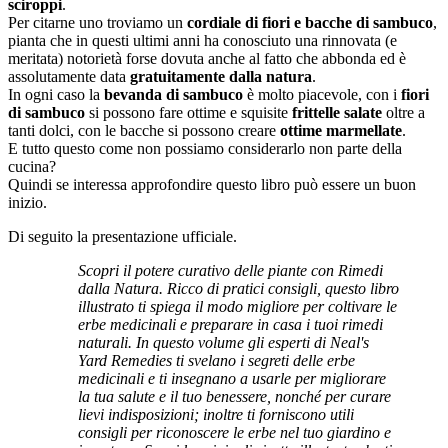
sciroppi
.
Per citarne uno troviamo un
cordiale di fiori e bacche di sambuco
,
pianta che in questi ultimi anni ha conosciuto una rinnovata (e
meritata) notorietà forse dovuta anche al fatto che abbonda ed è
assolutamente data
gratuitamente dalla natura
.
In ogni caso la
bevanda di sambuco
è molto piacevole, con i
fiori
di sambuco
si possono fare ottime e squisite
frittelle salate
oltre a
tanti dolci, con le bacche si possono creare
ottime marmellate
.
E tutto questo come non possiamo considerarlo non parte della
cucina?
Quindi se interessa approfondire questo libro può essere un buon
inizio.
Di seguito la presentazione ufficiale.
Scopri il potere curativo delle piante con Rimedi
dalla Natura. Ricco di pratici consigli, questo libro
illustrato ti spiega il modo migliore per coltivare le
erbe medicinali e preparare in casa i tuoi rimedi
naturali. In questo volume gli esperti di Neal's
Yard Remedies ti svelano i segreti delle erbe
medicinali e ti insegnano a usarle per migliorare
la tua salute e il tuo benessere, nonché per curare
lievi indisposizioni; inoltre ti forniscono utili
consigli per riconoscere le erbe nel tuo giardino e