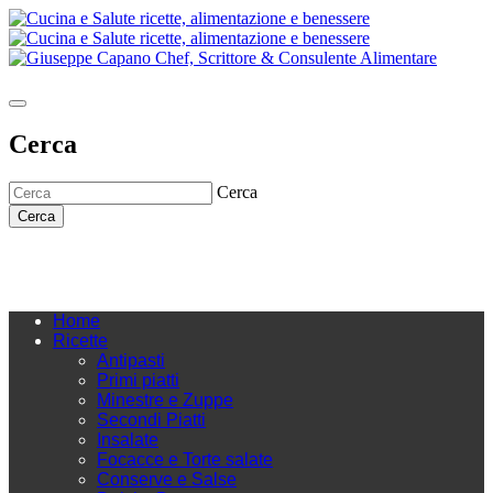
Cerca
Cerca
Cerca
Home
Ricette
Antipasti
Primi piatti
Minestre e Zuppe
Secondi Piatti
Insalate
Focacce e Torte salate
Conserve e Salse