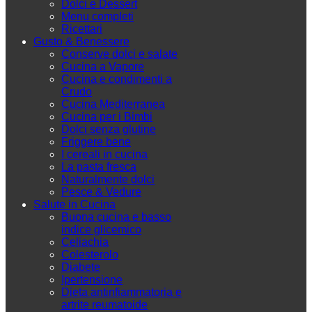
Dolci e Dessert
Menu completi
Ricettari
Gusto & Benessere
Conserve dolci e salate
Cucina a Vapore
Cucina e condimenti a
Crudo
Cucina Mediterranea
Cucina per i Bimbi
Dolci senza glutine
Friggere bene
I cereali in cucina
La pasta fresca
Naturalmente dolci
Pesce & Vedure
Salute in Cucina
Buona cucina e basso
indice glicemico
Celiachia
Colesterolo
Diabete
Ipertensione
Dieta antinfiammatoria e
artrite reumatoide