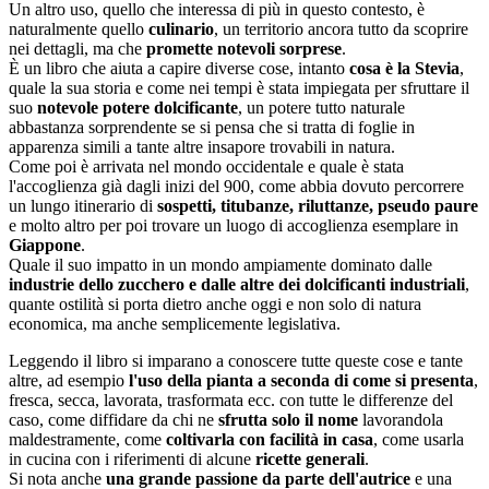
Un altro uso, quello che interessa di più in questo contesto, è
naturalmente quello
culinario
, un territorio ancora tutto da scoprire
nei dettagli, ma che
promette notevoli sorprese
.
È un libro che aiuta a capire diverse cose, intanto
cosa è la Stevia
,
quale la sua storia e come nei tempi è stata impiegata per sfruttare il
suo
notevole potere dolcificante
, un potere tutto naturale
abbastanza sorprendente se si pensa che si tratta di foglie in
apparenza simili a tante altre insapore trovabili in natura.
Come poi è arrivata nel mondo occidentale e quale è stata
l'accoglienza già dagli inizi del 900, come abbia dovuto percorrere
un lungo itinerario di
sospetti, titubanze, riluttanze, pseudo paure
e molto altro per poi trovare un luogo di accoglienza esemplare in
Giappone
.
Quale il suo impatto in un mondo ampiamente dominato dalle
industrie dello zucchero e dalle altre dei dolcificanti industriali
,
quante ostilità si porta dietro anche oggi e non solo di natura
economica, ma anche semplicemente legislativa.
Leggendo il libro si imparano a conoscere tutte queste cose e tante
altre, ad esempio
l'uso della pianta a seconda di come si presenta
,
fresca, secca, lavorata, trasformata ecc. con tutte le differenze del
caso, come diffidare da chi ne
sfrutta solo il nome
lavorandola
maldestramente, come
coltivarla con facilità in casa
, come usarla
in cucina con i riferimenti di alcune
ricette generali
.
Si nota anche
una grande passione da parte dell'autrice
e una