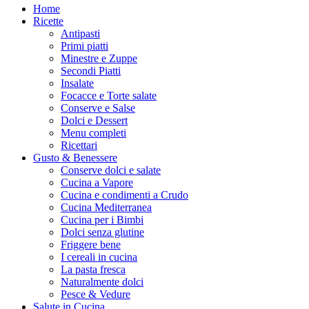
Home
Ricette
Antipasti
Primi piatti
Minestre e Zuppe
Secondi Piatti
Insalate
Focacce e Torte salate
Conserve e Salse
Dolci e Dessert
Menu completi
Ricettari
Gusto & Benessere
Conserve dolci e salate
Cucina a Vapore
Cucina e condimenti a Crudo
Cucina Mediterranea
Cucina per i Bimbi
Dolci senza glutine
Friggere bene
I cereali in cucina
La pasta fresca
Naturalmente dolci
Pesce & Vedure
Salute in Cucina