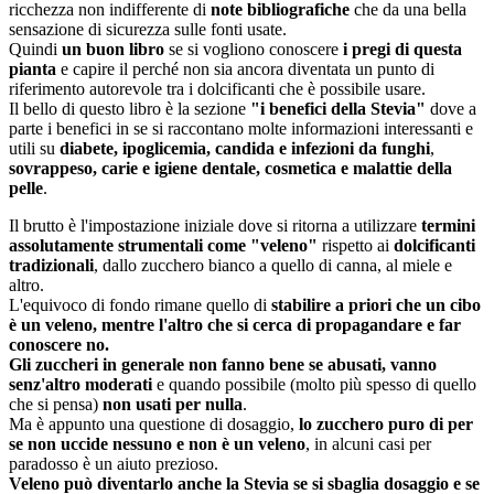
ricchezza non indifferente di
note bibliografiche
che da una bella
sensazione di sicurezza sulle fonti usate.
Quindi
un buon libro
se si vogliono conoscere
i pregi di questa
pianta
e capire il perché non sia ancora diventata un punto di
riferimento autorevole tra i dolcificanti che è possibile usare.
Il bello di questo libro è la sezione
"i benefici della Stevia"
dove a
parte i benefici in se si raccontano molte informazioni interessanti e
utili su
diabete, ipoglicemia, candida e infezioni da funghi
,
sovrappeso, carie e igiene dentale, cosmetica e malattie della
pelle
.
Il brutto è l'impostazione iniziale dove si ritorna a utilizzare
termini
assolutamente strumentali come "veleno"
rispetto ai
dolcificanti
tradizionali
, dallo zucchero bianco a quello di canna, al miele e
altro.
L'equivoco di fondo rimane quello di
stabilire a priori che un cibo
è un veleno, mentre l'altro che si cerca di propagandare e far
conoscere no.
Gli zuccheri in generale non fanno bene se abusati, vanno
senz'altro moderati
e quando possibile (molto più spesso di quello
che si pensa)
non usati per nulla
.
Ma è appunto una questione di dosaggio,
lo zucchero puro di per
se non uccide nessuno e non è un veleno
, in alcuni casi per
paradosso è un aiuto prezioso.
Veleno può diventarlo anche la Stevia se si sbaglia dosaggio e se