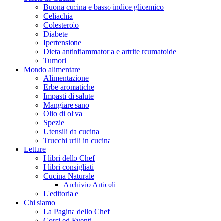
Buona cucina e basso indice glicemico
Celiachia
Colesterolo
Diabete
Ipertensione
Dieta antinfiammatoria e artrite reumatoide
Tumori
Mondo alimentare
Alimentazione
Erbe aromatiche
Impasti di salute
Mangiare sano
Olio di oliva
Spezie
Utensili da cucina
Trucchi utili in cucina
Letture
I libri dello Chef
I libri consigliati
Cucina Naturale
Archivio Articoli
L'editoriale
Chi siamo
La Pagina dello Chef
Corsi ed Eventi