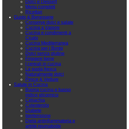
Dolci e Dessert
Menu completi
Ricettari
Gusto & Benessere
Conserve dolci e salate
Cucina a Vapore
Cucina e condimenti a
Crudo
Cucina Mediterranea
Cucina per i Bimbi
Dolci senza glutine
Friggere bene
I cereali in cucina
La pasta fresca
Naturalmente dolci
Pesce & Vedure
Salute in Cucina
Buona cucina e basso
indice glicemico
Celiachia
Colesterolo
Diabete
Ipertensione
Dieta antinfiammatoria e
artrite reumatoide