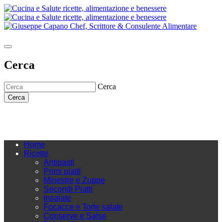
Cerca
Cerca
Cerca
Home
Ricette
Antipasti
Primi piatti
Minestre e Zuppe
Secondi Piatti
Insalate
Focacce e Torte salate
Conserve e Salse