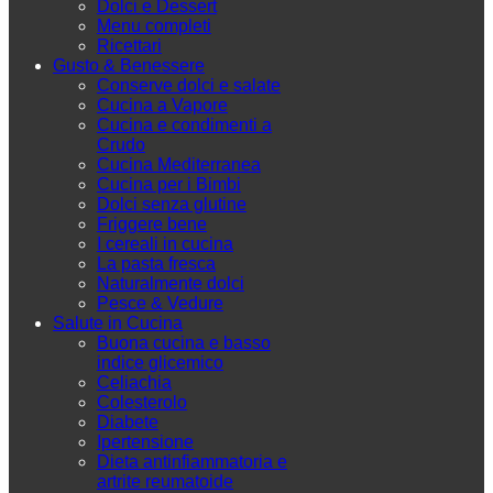
Dolci e Dessert
Menu completi
Ricettari
Gusto & Benessere
Conserve dolci e salate
Cucina a Vapore
Cucina e condimenti a
Crudo
Cucina Mediterranea
Cucina per i Bimbi
Dolci senza glutine
Friggere bene
I cereali in cucina
La pasta fresca
Naturalmente dolci
Pesce & Vedure
Salute in Cucina
Buona cucina e basso
indice glicemico
Celiachia
Colesterolo
Diabete
Ipertensione
Dieta antinfiammatoria e
artrite reumatoide