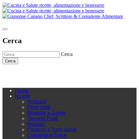
Cerca
Cerca
Cerca
Home
Ricette
Antipasti
Primi piatti
Minestre e Zuppe
Secondi Piatti
Insalate
Focacce e Torte salate
Conserve e Salse