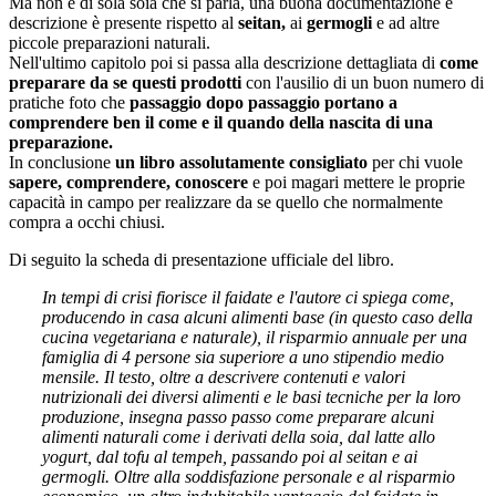
Ma non è di sola soia che si parla, una buona documentazione e
descrizione è presente rispetto al
seitan,
ai
germogli
e ad altre
piccole preparazioni naturali.
Nell'ultimo capitolo poi si passa alla descrizione dettagliata di
come
preparare da se questi prodotti
con l'ausilio di un buon numero di
pratiche foto che
passaggio dopo passaggio portano a
comprendere ben il come e il quando della nascita di una
preparazione.
In conclusione
un libro assolutamente consigliato
per chi vuole
sapere, comprendere, conoscere
e poi magari mettere le proprie
capacità in campo per realizzare da se quello che normalmente
compra a occhi chiusi.
Di seguito la scheda di presentazione ufficiale del libro.
In tempi di crisi fiorisce il faidate e l'autore ci spiega come,
producendo in casa alcuni alimenti base (in questo caso della
cucina vegetariana e naturale), il risparmio annuale per una
famiglia di 4 persone sia superiore a uno stipendio medio
mensile. Il testo, oltre a descrivere contenuti e valori
nutrizionali dei diversi alimenti e le basi tecniche per la loro
produzione, insegna passo passo come preparare alcuni
alimenti naturali come i derivati della soia, dal latte allo
yogurt, dal tofu al tempeh, passando poi al seitan e ai
germogli. Oltre alla soddisfazione personale e al risparmio