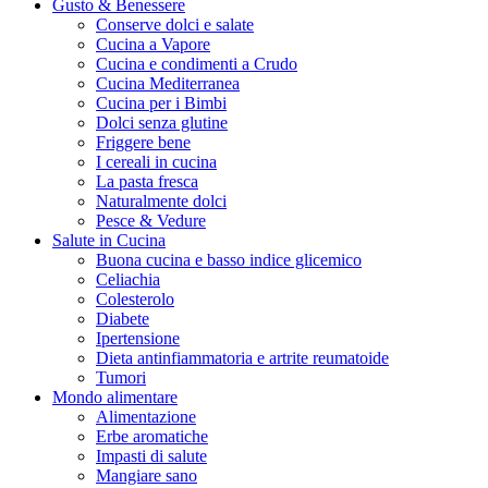
Gusto & Benessere
Conserve dolci e salate
Cucina a Vapore
Cucina e condimenti a Crudo
Cucina Mediterranea
Cucina per i Bimbi
Dolci senza glutine
Friggere bene
I cereali in cucina
La pasta fresca
Naturalmente dolci
Pesce & Vedure
Salute in Cucina
Buona cucina e basso indice glicemico
Celiachia
Colesterolo
Diabete
Ipertensione
Dieta antinfiammatoria e artrite reumatoide
Tumori
Mondo alimentare
Alimentazione
Erbe aromatiche
Impasti di salute
Mangiare sano