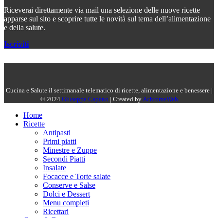
Riceverai direttamente via mail una selezione delle nuove ricette
apparse sul sito e scoprire tutte le novità sul tema dell’alimentazione
e della salute.
Iscriviti
Cucina e Salute il settimanale telematico di ricette, alimentazione e benessere |
© 2024
Giuseppe Capano
| Created by
AchromeWeb
Home
Ricette
Antipasti
Primi piatti
Minestre e Zuppe
Secondi Piatti
Insalate
Focacce e Torte salate
Conserve e Salse
Dolci e Dessert
Menu completi
Ricettari