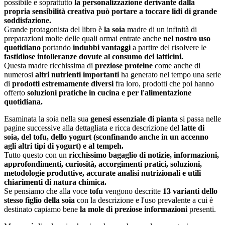
possibile e soprattutto
la personalizzazione derivante dalla
propria sensibilità creativa può portare a toccare lidi di grande
soddisfazione.
Grande protagonista del libro è
la soia
madre di un infinità di
preparazioni molte delle quali ormai entrate anche
nel nostro uso
quotidiano
portando
indubbi vantaggi
a partire del risolvere le
fastidiose intolleranze dovute al consumo dei latticini.
Questa madre ricchissima di
preziose proteine
come anche di
numerosi
altri nutrienti importanti
ha generato nel tempo una serie
di
prodotti estremamente diversi
fra loro, prodotti che poi hanno
offerto
soluzioni pratiche in cucina e per l'alimentazione
quotidiana.
Esaminata la soia nella sua
genesi essenziale di pianta
si passa nelle
pagine successive alla dettagliata e ricca descrizione del
latte di
soia, del tofu, dello yogurt (sconfinando anche in un accenno
agli altri tipi di yogurt) e al tempeh.
Tutto questo con un
ricchissimo bagaglio di notizie, informazioni,
approfondimenti, curiosità, accorgimenti pratici, soluzioni,
metodologie produttive, accurate analisi nutrizionali e utili
chiarimenti di natura chimica.
Se pensiamo che alla voce
tofu
vengono descritte
13 varianti dello
stesso figlio della soia
con la descrizione e l'uso prevalente a cui è
destinato capiamo bene
la mole di preziose informazioni
presenti.