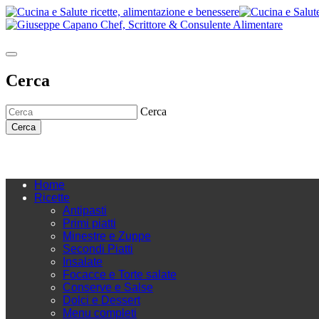
Cerca
Cerca
Cerca
Home
Ricette
Antipasti
Primi piatti
Minestre e Zuppe
Secondi Piatti
Insalate
Focacce e Torte salate
Conserve e Salse
Dolci e Dessert
Menu completi