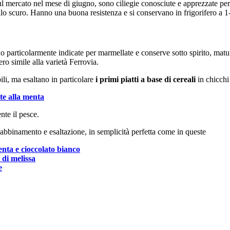
ul mercato nel mese di giugno, sono ciliegie conosciute e apprezzate per 
llo scuro. Hanno una buona resistenza e si conservano in frigorifero a 1-
no particolarmente indicate per marmellate e conserve sotto spirito, matur
ro simile alla varietà Ferrovia.
li, ma esaltano in particolare
i primi piatti a base di cereali
in chicchi
te alla menta
nte il pesce.
i abbinamento e esaltazione, in semplicità perfetta come in queste
enta e cioccolato bianco
 di melissa
e