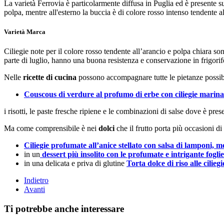
La varietà Ferrovia è particolarmente diffusa in Puglia ed è presente s
polpa, mentre all'esterno la buccia è di colore rosso intenso tendente a
Varietà Marca
Ciliegie note per il colore rosso tendente all’arancio e polpa chiara so
parte di luglio, hanno una buona resistenza e conservazione in frigorife
Nelle
ricette di cucina
possono accompagnare tutte le pietanze possibi
Couscous di verdure al profumo di erbe con ciliegie marina
i risotti, le paste fresche ripiene e le combinazioni di salse dove è prese
Ma come comprensibile è nei
dolci
che il frutto porta più occasioni d
Ciliegie profumate all’anice stellato con salsa di lamponi, m
in un
dessert più insolito con le profumate e intrigante foglie
in una delicata e priva di glutine
Torta dolce di riso alle ciliegi
Indietro
Avanti
Ti potrebbe anche interessare