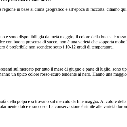
 a regione in base al clima geografico e all’epoca di raccolta, citiamo qu
cato e sono disponibili già da metà maggio, il colore della buccia è ross
 dolce con buona presenza di succo, non è una varietà che sopporta molto
ifero è preferibile non scendere sotto i 10-12 gradi di temperatura.
presenti sul mercato per tutto il mese di giugno e parte di luglio, sono
anno un tipico colore rosso-scuro tendente al nero. Hanno una maggiore
osità della polpa e si trovano sul mercato da fine maggio. Al colore del
colarmente dolce e succoso. La conservazione è simile alle varietà duron