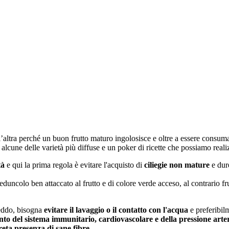
 l’altra perché un buon frutto maturo ingolosisce e oltre a essere consuma
o, alcune delle varietà più diffuse e un poker di ricette che possiamo real
tà
e qui la prima regola è evitare l'acquisto di
ciliegie non mature
e dure
duncolo ben attaccato al frutto e di colore verde acceso, al contrario f
eddo, bisogna
evitare il lavaggio o il contatto con l'acqua
e preferibilm
nto del sistema immunitario, cardiovascolare e della pressione arter
reta presenza di sane fibre.