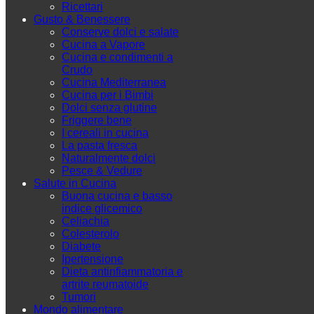
Ricettari
Gusto & Benessere
Conserve dolci e salate
Cucina a Vapore
Cucina e condimenti a
Crudo
Cucina Mediterranea
Cucina per i Bimbi
Dolci senza glutine
Friggere bene
I cereali in cucina
La pasta fresca
Naturalmente dolci
Pesce & Vedure
Salute in Cucina
Buona cucina e basso
indice glicemico
Celiachia
Colesterolo
Diabete
Ipertensione
Dieta antinfiammatoria e
artrite reumatoide
Tumori
Mondo alimentare