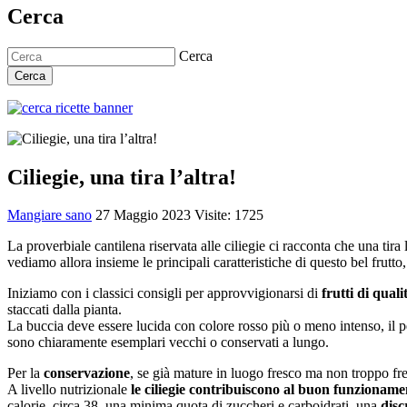
Cerca
Cerca
Cerca
Ciliegie, una tira l’altra!
Mangiare sano
27 Maggio 2023
Visite: 1725
La proverbiale cantilena riservata alle ciliegie ci racconta che una tira
vediamo allora insieme le principali caratteristiche di questo bel frutt
Iniziamo con i classici consigli per approvvigionarsi di
frutti di quali
staccati dalla pianta.
La buccia deve essere lucida con colore rosso più o meno intenso, il pe
sono chiaramente esemplari vecchi o conservati a lungo.
Per la
conservazione
, se già mature in luogo fresco ma non troppo fr
A livello nutrizionale
le ciliegie contribuiscono al buon funzioname
calorie, circa 38, una minima quota di zuccheri e carboidrati, una
disc