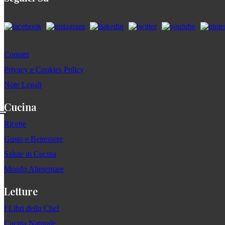
Contatti
Privacy e Cookies Policy
Note Legali
Cucina
Ricette
Gusto e Benessere
Salute in Cucina
Mondo Alimentare
Letture
I Libri dello Chef
Cucina Naturale