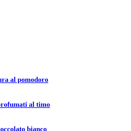
ura al pomodoro
profumati al timo
ioccolato bianco