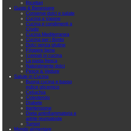
Ricettari
Gusto & Benessere
Conserve dolci e salate
Cucina a Vapore
Cucina e condimenti a
Crudo
Cucina Mediterranea
Cucina per i Bimbi
Dolci senza glutine
Friggere bene
I cereali in cucina
La pasta fresca
Naturalmente dolci
Pesce & Vedure
Salute in Cucina
Buona cucina e basso
indice glicemico
Celiachia
Colesterolo
Diabete
Ipertensione
Dieta antinfiammatoria e
artrite reumatoide
Tumori
Mondo alimentare