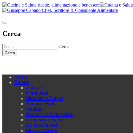
Cerca
Cerca
Cerca
Home
Ricette
Antipasti
Primi piatti
Minestre e Zuppe
Secondi Piatti
Insalate
Focacce e Torte salate
Conserve e Salse
Dolci e Dessert
Menu completi