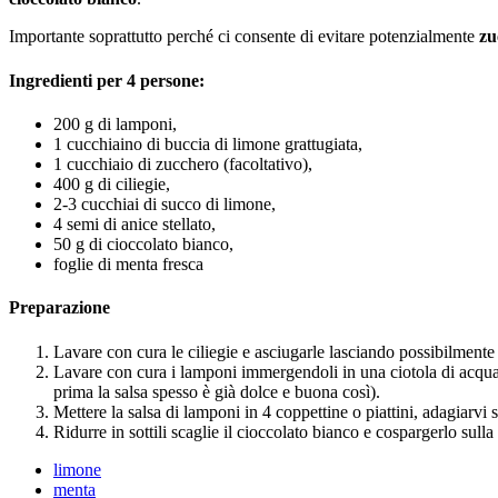
Importante soprattutto perché ci consente di evitare potenzialmente
zu
Ingredienti per 4 persone:
200 g di lamponi,
1 cucchiaino di buccia di limone grattugiata,
1 cucchiaio di zucchero (facoltativo),
400 g di ciliegie,
2-3 cucchiai di succo di limone,
4 semi di anice stellato,
50 g di cioccolato bianco,
foglie di menta fresca
Preparazione
Lavare con cura le ciliegie e asciugarle lasciando possibilmente i
Lavare con cura i lamponi immergendoli in una ciotola di acqua,
prima la salsa spesso è già dolce e buona così).
Mettere la salsa di lamponi in 4 coppettine o piattini, adagiarvi s
Ridurre in sottili scaglie il cioccolato bianco e cospargerlo sulla 
limone
menta