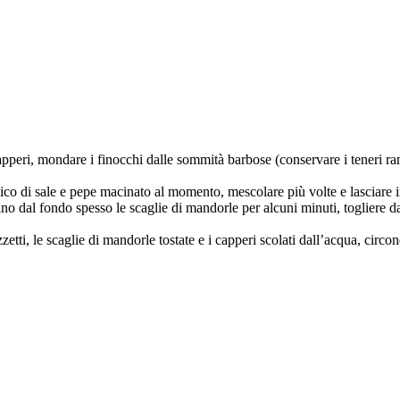
peri, mondare i finocchi dalle sommità barbose (conservare i teneri ramet
ico di sale e pepe macinato al momento, mescolare più volte e lasciare i
o dal fondo spesso le scaglie di mandorle per alcuni minuti, togliere dai d
ezzetti, le scaglie di mandorle tostate e i capperi scolati dall’acqua, cir