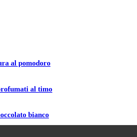
ura al pomodoro
profumati al timo
ioccolato bianco