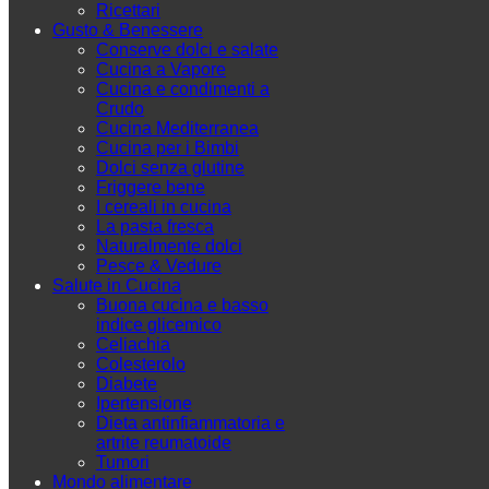
Ricettari
Gusto & Benessere
Conserve dolci e salate
Cucina a Vapore
Cucina e condimenti a
Crudo
Cucina Mediterranea
Cucina per i Bimbi
Dolci senza glutine
Friggere bene
I cereali in cucina
La pasta fresca
Naturalmente dolci
Pesce & Vedure
Salute in Cucina
Buona cucina e basso
indice glicemico
Celiachia
Colesterolo
Diabete
Ipertensione
Dieta antinfiammatoria e
artrite reumatoide
Tumori
Mondo alimentare