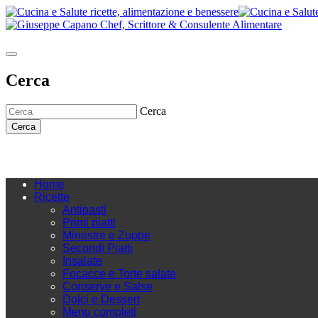
Cerca
Cerca
Cerca
Home
Ricette
Antipasti
Primi piatti
Minestre e Zuppe
Secondi Piatti
Insalate
Focacce e Torte salate
Conserve e Salse
Dolci e Dessert
Menu completi