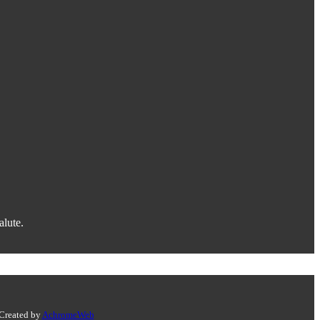
alute.
 Created by
AchromeWeb