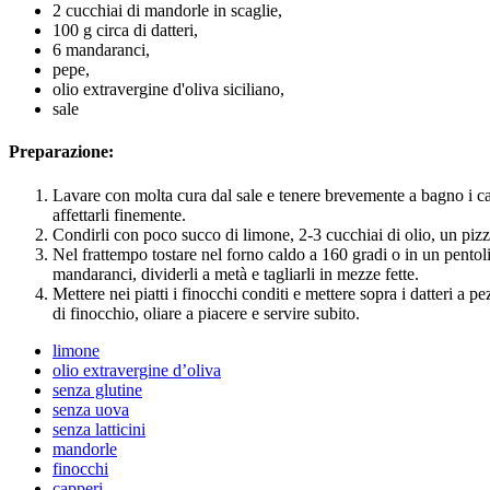
2 cucchiai di mandorle in scaglie,
100 g circa di datteri,
6 mandaranci,
pepe,
olio extravergine d'oliva siciliano,
sale
Preparazione:
Lavare con molta cura dal sale e tenere brevemente a bagno i cap
affettarli finemente.
Condirli con poco succo di limone, 2-3 cucchiai di olio, un pizz
Nel frattempo tostare nel forno caldo a 160 gradi o in un pentolin
mandaranci, dividerli a metà e tagliarli in mezze fette.
Mettere nei piatti i finocchi conditi e mettere sopra i datteri a p
di finocchio, oliare a piacere e servire subito.
limone
olio extravergine d’oliva
senza glutine
senza uova
senza latticini
mandorle
finocchi
capperi