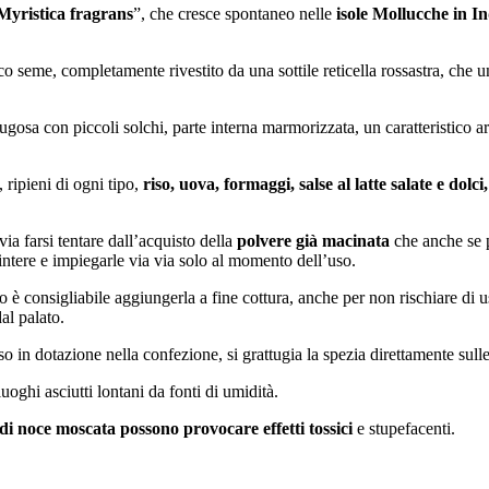
Myristica fragrans
”, che cresce spontaneo nelle
isole Mollucche in I
o seme, completamente rivestito da una sottile reticella rossastra, che 
ugosa con piccoli solchi, parte interna marmorizzata, un caratteristico a
, ripieni di ogni tipo,
riso, uova, formaggi, salse al latte salate e dolci, 
via farsi tentare dall’acquisto della
polvere già macinata
che anche se p
intere e impiegarle via via solo al momento dell’uso.
 consigliabile aggiungerla a fine cottura, anche per non rischiare di usa
dal palato.
so in dotazione nella confezione, si grattugia la spezia direttamente sul
luoghi asciutti lontani da fonti di umidità.
 di noce moscata possono provocare effetti tossici
e stupefacenti.