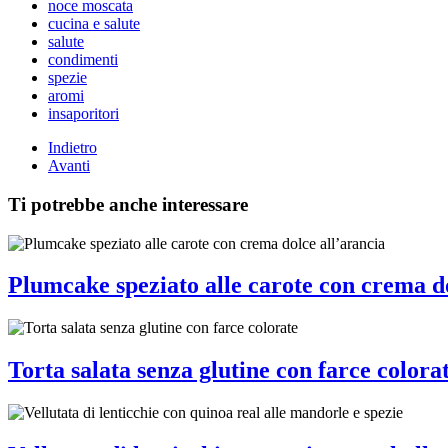
noce moscata
cucina e salute
salute
condimenti
spezie
aromi
insaporitori
Indietro
Avanti
Ti potrebbe anche interessare
Plumcake speziato alle carote con crema do
Torta salata senza glutine con farce colora