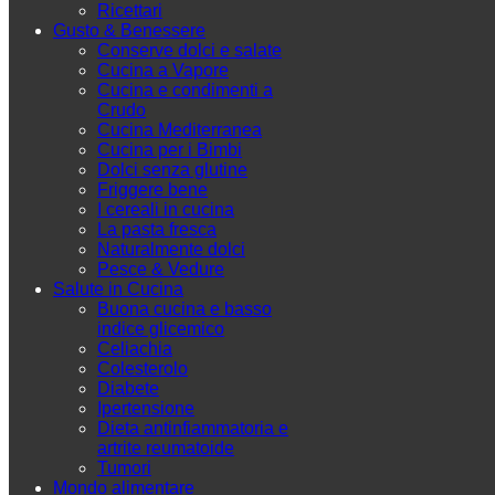
Ricettari
Gusto & Benessere
Conserve dolci e salate
Cucina a Vapore
Cucina e condimenti a
Crudo
Cucina Mediterranea
Cucina per i Bimbi
Dolci senza glutine
Friggere bene
I cereali in cucina
La pasta fresca
Naturalmente dolci
Pesce & Vedure
Salute in Cucina
Buona cucina e basso
indice glicemico
Celiachia
Colesterolo
Diabete
Ipertensione
Dieta antinfiammatoria e
artrite reumatoide
Tumori
Mondo alimentare