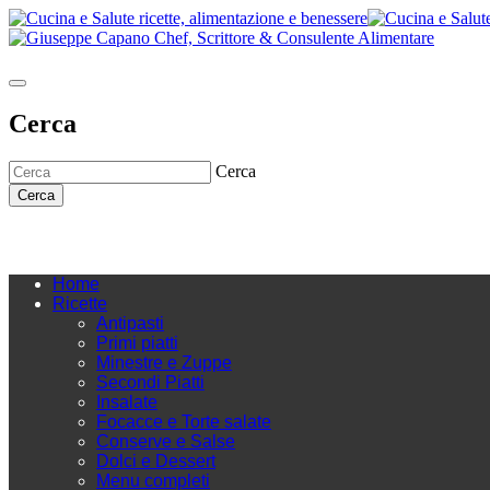
Cerca
Cerca
Cerca
Home
Ricette
Antipasti
Primi piatti
Minestre e Zuppe
Secondi Piatti
Insalate
Focacce e Torte salate
Conserve e Salse
Dolci e Dessert
Menu completi