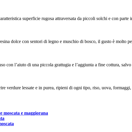
atteristica superficie rugosa attraversata da piccoli solchi e con parte
resina dolce con sentori di legno e muschio di bosco, il gusto è molto per
so con l’aiuto di una piccola grattugia e l’aggiunta a fine cottura, salv
 verdure lessate e in purea, ripieni di ogni tipo, riso, uova, formaggi, al
oce moscata e maggiorana
ata
 moscata