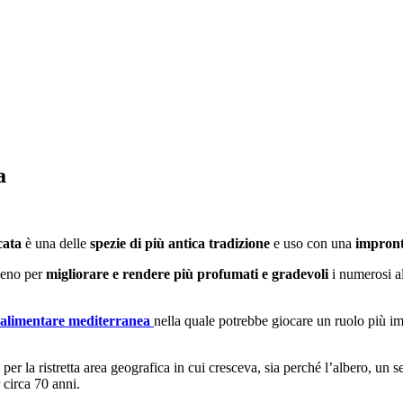
a
cata
è una delle
spezie di più antica tradizione
e uso con una
impront
pieno per
migliorare e rendere più profumati e gradevoli
i numerosi al
 alimentare mediterranea
nella quale potrebbe giocare un ruolo più imp
 per la ristretta area geografica in cui cresceva, sia perché l’albero, 
 circa 70 anni.