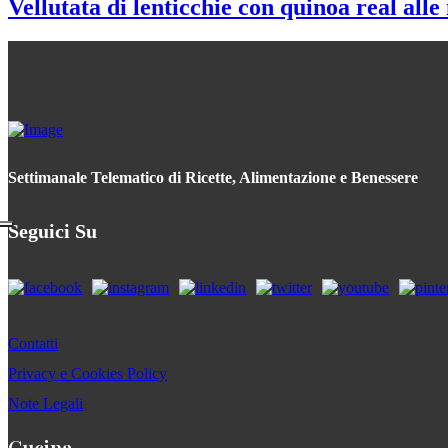
Vellutata di lenticchie con quinoa real all
Settimanale Telematico di Ricette, Alimentazione e Benessere
Seguici Su
Contatti
Privacy e Cookies Policy
Note Legali
Cucina