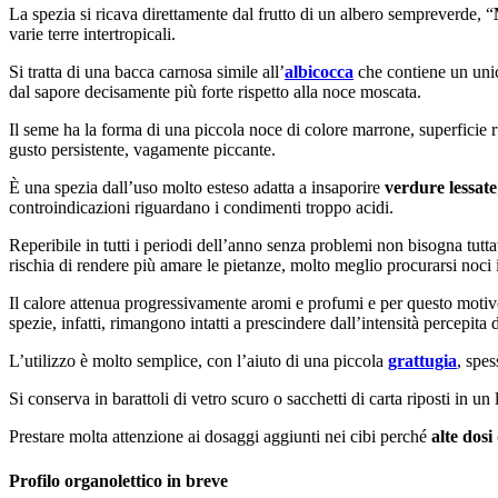
La spezia si ricava direttamente dal frutto di un albero sempreverde, “
varie terre intertropicali.
Si tratta di una bacca carnosa simile all’
albicocca
che contiene un unic
dal sapore decisamente più forte rispetto alla noce moscata.
Il seme ha la forma di una piccola noce di colore marrone, superficie r
gusto persistente, vagamente piccante.
È una spezia dall’uso molto esteso adatta a insaporire
verdure lessate
controindicazioni riguardano i condimenti troppo acidi.
Reperibile in tutti i periodi dell’anno senza problemi non bisogna tutta
rischia di rendere più amare le pietanze, molto meglio procurarsi noci 
Il calore attenua progressivamente aromi e profumi e per questo motivo è
spezie, infatti, rimangono intatti a prescindere dall’intensità percepita 
L’utilizzo è molto semplice, con l’aiuto di una piccola
grattugia
, spes
Si conserva in barattoli di vetro scuro o sacchetti di carta riposti in un 
Prestare molta attenzione ai dosaggi aggiunti nei cibi perché
alte dosi
Profilo organolettico in breve