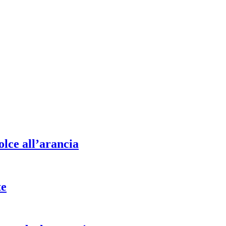
lce all’arancia
te