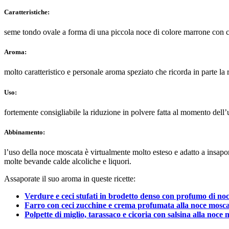
Caratteristiche:
seme tondo ovale a forma di una piccola noce di colore marrone con car
Aroma:
molto caratteristico e personale aroma speziato che ricorda in parte la 
Uso:
fortemente consigliabile la riduzione in polvere fatta al momento dell’u
Abbinamento:
l’uso della noce moscata è virtualmente molto esteso e adatto a insaporire
molte bevande calde alcoliche e liquori.
Assaporate il suo aroma in queste ricette:
Verdure e ceci stufati in brodetto denso con profumo di n
Farro con ceci zucchine e crema profumata alla noce mosc
Polpette di miglio, tarassaco e cicoria con salsina alla noce