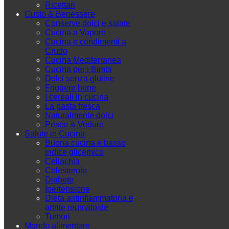
Ricettari
Gusto & Benessere
Conserve dolci e salate
Cucina a Vapore
Cucina e condimenti a
Crudo
Cucina Mediterranea
Cucina per i Bimbi
Dolci senza glutine
Friggere bene
I cereali in cucina
La pasta fresca
Naturalmente dolci
Pesce & Vedure
Salute in Cucina
Buona cucina e basso
indice glicemico
Celiachia
Colesterolo
Diabete
Ipertensione
Dieta antinfiammatoria e
artrite reumatoide
Tumori
Mondo alimentare