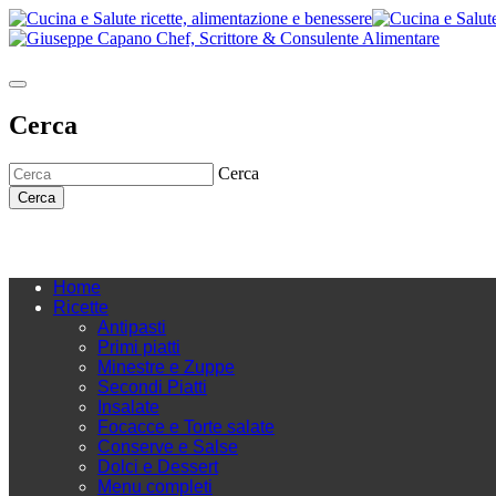
Cerca
Cerca
Cerca
Home
Ricette
Antipasti
Primi piatti
Minestre e Zuppe
Secondi Piatti
Insalate
Focacce e Torte salate
Conserve e Salse
Dolci e Dessert
Menu completi