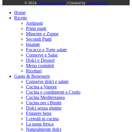
© 2024
Giuseppe Capano
| Created by
AchromeWeb
Home
Ricette
Antipasti
Primi piatti
Minestre e Zuppe
Secondi Piatti
Insalate
Focacce e Torte salate
Conserve e Salse
Dolci e Dessert
Menu completi
Ricettari
Gusto & Benessere
Conserve dolci e salate
Cucina a Vapore
Cucina e condimenti a Crudo
Cucina Mediterranea
Cucina per i Bimbi
Dolci senza glutine
Friggere bene
I cereali in cucina
La pasta fresca
Naturalmente dolci