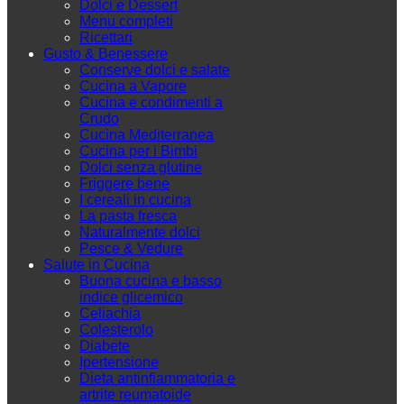
Dolci e Dessert
Menu completi
Ricettari
Gusto & Benessere
Conserve dolci e salate
Cucina a Vapore
Cucina e condimenti a
Crudo
Cucina Mediterranea
Cucina per i Bimbi
Dolci senza glutine
Friggere bene
I cereali in cucina
La pasta fresca
Naturalmente dolci
Pesce & Vedure
Salute in Cucina
Buona cucina e basso
indice glicemico
Celiachia
Colesterolo
Diabete
Ipertensione
Dieta antinfiammatoria e
artrite reumatoide