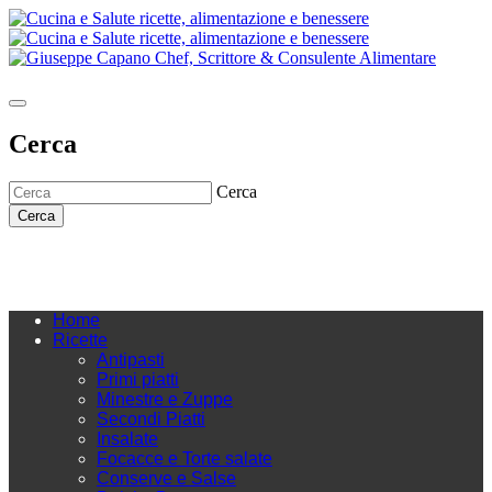
Cerca
Cerca
Cerca
Home
Ricette
Antipasti
Primi piatti
Minestre e Zuppe
Secondi Piatti
Insalate
Focacce e Torte salate
Conserve e Salse