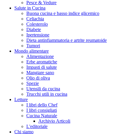
Pesce & Vedure
Salute in Cucina
Buona cucina e basso indice glicemico
Celiachia
Colesterolo
Diabete
Ipertensione
Dieta antinfiammatoria e artrite reumatoide
Tumori
Mondo alimentare
Alimentazione
Erbe aromatiche
Impasti di salute
Mangiare sano
Olio di oliva
Spezie
Utensili da cucina
Trucchi utili in cucina
Letture
I libri dello Chef
I libri consigliati
Cucina Naturale
Archivio Articoli
L'editoriale
Chi siamo