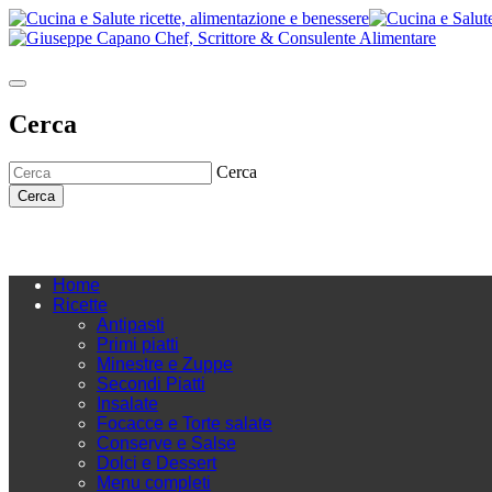
Cerca
Cerca
Cerca
Home
Ricette
Antipasti
Primi piatti
Minestre e Zuppe
Secondi Piatti
Insalate
Focacce e Torte salate
Conserve e Salse
Dolci e Dessert
Menu completi