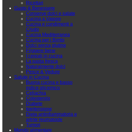
Ricettari
Gusto & Benessere
Conserve dolci e salate
Cucina a Vapore
Cucina e condimenti a
Crudo
Cucina Mediterranea
Cucina per i Bimbi
Dolci senza glutine
Friggere bene
I cereali in cucina
La pasta fresca
Naturalmente dolci
Pesce & Vedure
Salute in Cucina
Buona cucina e basso
indice glicemico
Celiachia
Colesterolo
Diabete
Ipertensione
Dieta antinfiammatoria e
artrite reumatoide
Tumori
Mondo alimentare