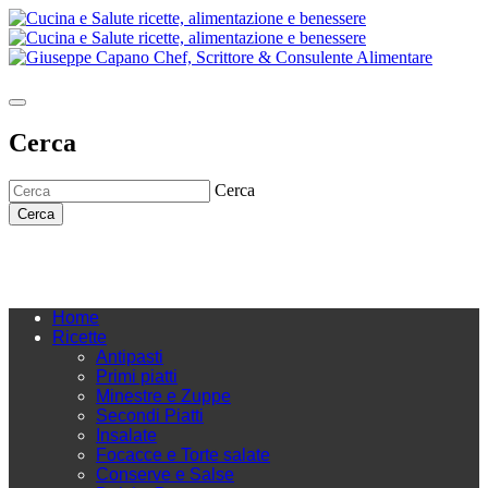
Cerca
Cerca
Cerca
Home
Ricette
Antipasti
Primi piatti
Minestre e Zuppe
Secondi Piatti
Insalate
Focacce e Torte salate
Conserve e Salse