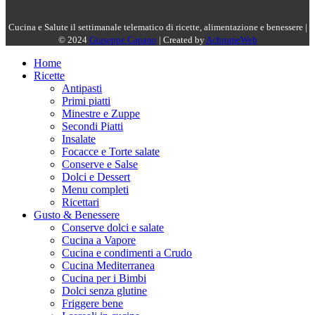
Cucina e Salute il settimanale telematico di ricette, alimentazione e benessere |
© 2024
Giuseppe Capano
| Created by
AchromeWeb
Home
Ricette
Antipasti
Primi piatti
Minestre e Zuppe
Secondi Piatti
Insalate
Focacce e Torte salate
Conserve e Salse
Dolci e Dessert
Menu completi
Ricettari
Gusto & Benessere
Conserve dolci e salate
Cucina a Vapore
Cucina e condimenti a Crudo
Cucina Mediterranea
Cucina per i Bimbi
Dolci senza glutine
Friggere bene