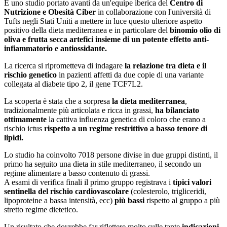
È uno studio portato avanti da un'equipe iberica del
Centro di
Nutrizione e Obesità Ciber
in collaborazione con l'università di
Tufts negli Stati Uniti a mettere in luce questo ulteriore aspetto
positivo della dieta mediterranea e in particolare del
binomio olio di
oliva e frutta secca artefici insieme di un potente effetto anti-
infiammatorio e antiossidante.
La ricerca si riprometteva di indagare
la relazione tra dieta e il
rischio genetico
in pazienti affetti da due copie di una variante
collegata al diabete tipo 2, il gene TCF7L2.
La scoperta è stata che a sorpresa
la dieta mediterranea
,
tradizionalmente più articolata e ricca in grassi,
ha bilanciato
ottimamente
la cattiva influenza genetica di coloro che erano a
rischio ictus
rispetto a un regime restrittivo a basso tenore di
lipidi.
Lo studio ha coinvolto 7018 persone divise in due gruppi distinti, il
primo ha seguito una dieta in stile mediterraneo, il secondo un
regime alimentare a basso contenuto di grassi.
A esami di verifica finali il primo gruppo registrava i
tipici valori
sentinella del rischio cardiovascolare
(colesterolo, trigliceridi,
lipoproteine a bassa intensità, ecc)
più bassi
rispetto al gruppo a più
stretto regime dietetico.
Un risultato che dovrebbe far riflettere molto sulle tante
indicazioni