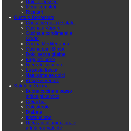
Dolci e Dessert
Menu completi
Ricettari
Gusto & Benessere
Conserve dolci e salate
Cucina a Vapore
Cucina e condimenti a
Crudo
Cucina Mediterranea
Cucina per i Bimbi
Dolci senza glutine
Friggere bene
I cereali in cucina
La pasta fresca
Naturalmente dolci
Pesce & Vedure
Salute in Cucina
Buona cucina e basso
indice glicemico
Celiachia
Colesterolo
Diabete
Ipertensione
Dieta antinfiammatoria e
artrite reumatoide