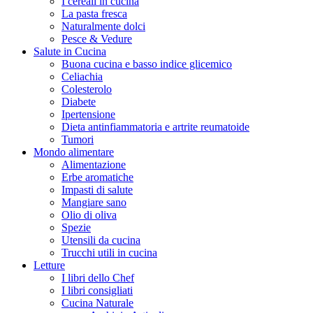
I cereali in cucina
La pasta fresca
Naturalmente dolci
Pesce & Vedure
Salute in Cucina
Buona cucina e basso indice glicemico
Celiachia
Colesterolo
Diabete
Ipertensione
Dieta antinfiammatoria e artrite reumatoide
Tumori
Mondo alimentare
Alimentazione
Erbe aromatiche
Impasti di salute
Mangiare sano
Olio di oliva
Spezie
Utensili da cucina
Trucchi utili in cucina
Letture
I libri dello Chef
I libri consigliati
Cucina Naturale