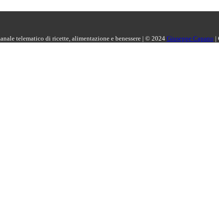
manale telematico di ricette, alimentazione e benessere | © 2024
Giuseppe Capano
|