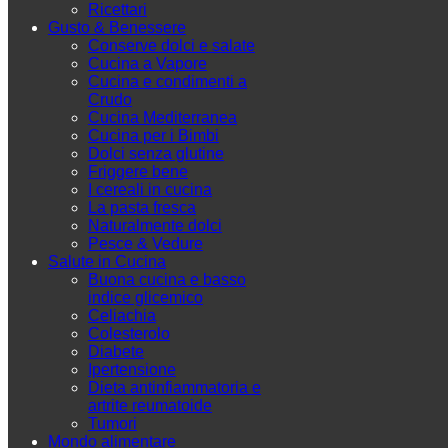
Ricettari
Gusto & Benessere
Conserve dolci e salate
Cucina a Vapore
Cucina e condimenti a
Crudo
Cucina Mediterranea
Cucina per i Bimbi
Dolci senza glutine
Friggere bene
I cereali in cucina
La pasta fresca
Naturalmente dolci
Pesce & Vedure
Salute in Cucina
Buona cucina e basso
indice glicemico
Celiachia
Colesterolo
Diabete
Ipertensione
Dieta antinfiammatoria e
artrite reumatoide
Tumori
Mondo alimentare