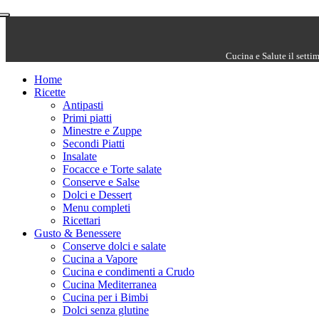
Cucina e Salute il setti
Home
Ricette
Antipasti
Primi piatti
Minestre e Zuppe
Secondi Piatti
Insalate
Focacce e Torte salate
Conserve e Salse
Dolci e Dessert
Menu completi
Ricettari
Gusto & Benessere
Conserve dolci e salate
Cucina a Vapore
Cucina e condimenti a Crudo
Cucina Mediterranea
Cucina per i Bimbi
Dolci senza glutine