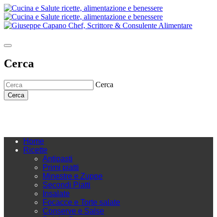
Cerca
Cerca
Cerca
Home
Ricette
Antipasti
Primi piatti
Minestre e Zuppe
Secondi Piatti
Insalate
Focacce e Torte salate
Conserve e Salse