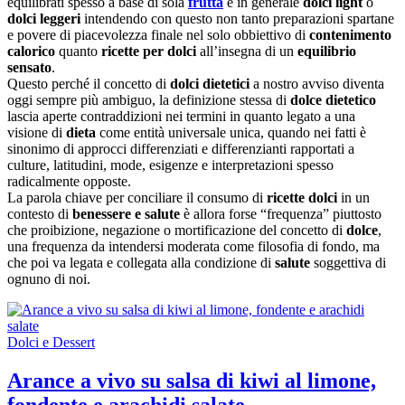
equilibrati spesso a base di sola
frutta
e in generale
dolci light
o
dolci leggeri
intendendo con questo non tanto preparazioni spartane
e povere di piacevolezza finale nel solo obbiettivo di
contenimento
calorico
quanto
ricette per dolci
all’insegna di un
equilibrio
sensato
.
Questo perché il concetto di
dolci dietetici
a nostro avviso diventa
oggi sempre più ambiguo, la definizione stessa di
dolce dietetico
lascia aperte contraddizioni nei termini in quanto legato a una
visione di
dieta
come entità universale unica, quando nei fatti è
sinonimo di approcci differenziati e differenzianti rapportati a
culture, latitudini, mode, esigenze e interpretazioni spesso
radicalmente opposte.
La parola chiave per conciliare il consumo di
ricette dolci
in un
contesto di
benessere e salute
è allora forse “frequenza” piuttosto
che proibizione, negazione o mortificazione del concetto di
dolce
,
una frequenza da intendersi moderata come filosofia di fondo, ma
che poi va legata e collegata alla condizione di
salute
soggettiva di
ognuno di noi.
Dolci e Dessert
Arance a vivo su salsa di kiwi al limone,