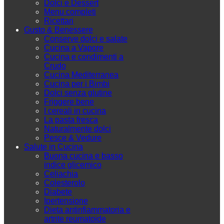
Dolci e Dessert
Menu completi
Ricettari
Gusto & Benessere
Conserve dolci e salate
Cucina a Vapore
Cucina e condimenti a
Crudo
Cucina Mediterranea
Cucina per i Bimbi
Dolci senza glutine
Friggere bene
I cereali in cucina
La pasta fresca
Naturalmente dolci
Pesce & Vedure
Salute in Cucina
Buona cucina e basso
indice glicemico
Celiachia
Colesterolo
Diabete
Ipertensione
Dieta antinfiammatoria e
artrite reumatoide