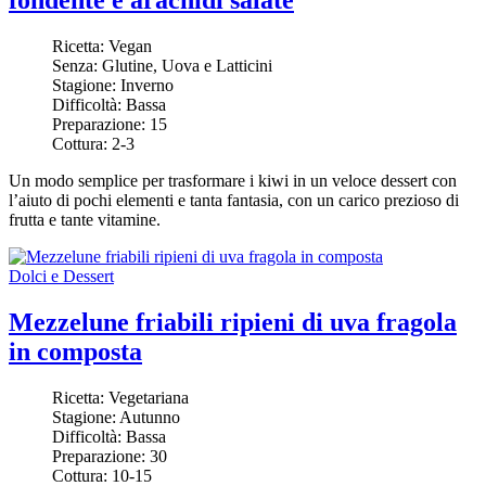
fondente e arachidi salate
Ricetta:
Vegan
Senza:
Glutine, Uova e Latticini
Stagione:
Inverno
Difficoltà:
Bassa
Preparazione:
15
Cottura:
2-3
Un modo semplice per trasformare
i kiwi
in un veloce dessert con
l’aiuto di pochi elementi e tanta fantasia, con un carico prezioso di
frutta e tante vitamine.
Dolci e Dessert
Mezzelune friabili ripieni di uva fragola
in composta
Ricetta:
Vegetariana
Stagione:
Autunno
Difficoltà:
Bassa
Preparazione:
30
Cottura:
10-15