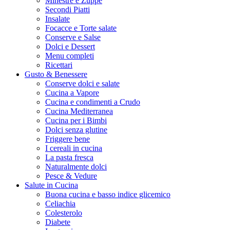
Minestre e Zuppe
Secondi Piatti
Insalate
Focacce e Torte salate
Conserve e Salse
Dolci e Dessert
Menu completi
Ricettari
Gusto & Benessere
Conserve dolci e salate
Cucina a Vapore
Cucina e condimenti a Crudo
Cucina Mediterranea
Cucina per i Bimbi
Dolci senza glutine
Friggere bene
I cereali in cucina
La pasta fresca
Naturalmente dolci
Pesce & Vedure
Salute in Cucina
Buona cucina e basso indice glicemico
Celiachia
Colesterolo
Diabete