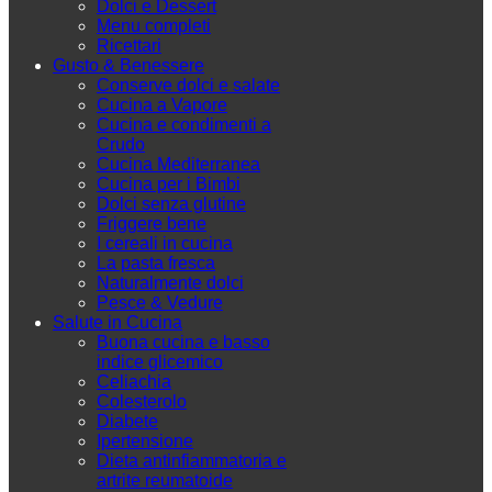
Dolci e Dessert
Menu completi
Ricettari
Gusto & Benessere
Conserve dolci e salate
Cucina a Vapore
Cucina e condimenti a
Crudo
Cucina Mediterranea
Cucina per i Bimbi
Dolci senza glutine
Friggere bene
I cereali in cucina
La pasta fresca
Naturalmente dolci
Pesce & Vedure
Salute in Cucina
Buona cucina e basso
indice glicemico
Celiachia
Colesterolo
Diabete
Ipertensione
Dieta antinfiammatoria e
artrite reumatoide