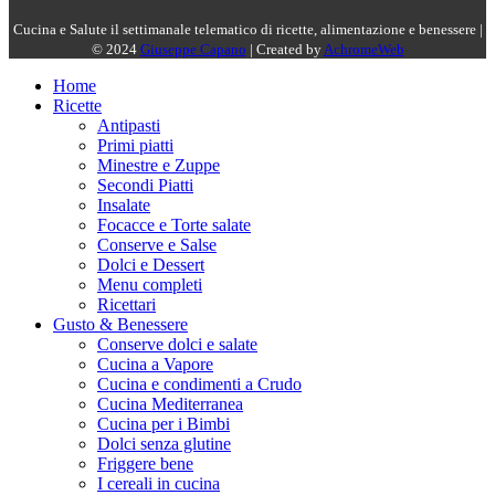
Cucina e Salute il settimanale telematico di ricette, alimentazione e benessere |
© 2024
Giuseppe Capano
| Created by
AchromeWeb
Home
Ricette
Antipasti
Primi piatti
Minestre e Zuppe
Secondi Piatti
Insalate
Focacce e Torte salate
Conserve e Salse
Dolci e Dessert
Menu completi
Ricettari
Gusto & Benessere
Conserve dolci e salate
Cucina a Vapore
Cucina e condimenti a Crudo
Cucina Mediterranea
Cucina per i Bimbi
Dolci senza glutine
Friggere bene
I cereali in cucina