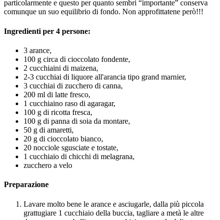
particolarmente e questo per quanto sembri “importante” conserva
comunque un suo equilibrio di fondo. Non approfittatene però!!!
Ingredienti per 4 persone:
3 arance,
100 g circa di cioccolato fondente,
2 cucchiaini di maizena,
2-3 cucchiai di liquore all'arancia tipo grand marnier,
3 cucchiai di zucchero di canna,
200 ml di latte fresco,
1 cucchiaino raso di agaragar,
100 g di ricotta fresca,
100 g di panna di soia da montare,
50 g di amaretti,
20 g di cioccolato bianco,
20 nocciole sgusciate e tostate,
1 cucchiaio di chicchi di melagrana,
zucchero a velo
Preparazione
Lavare molto bene le arance e asciugarle, dalla più piccola
grattugiare 1 cucchiaio della buccia, tagliare a metà le altre