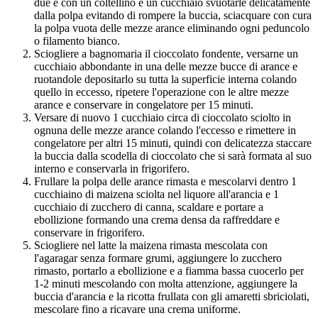
due e con un coltellino e un cucchiaio svuotarle delicatamente
dalla polpa evitando di rompere la buccia, sciacquare con cura
la polpa vuota delle mezze arance eliminando ogni peduncolo
o filamento bianco.
Sciogliere a bagnomaria il cioccolato fondente, versarne un
cucchiaio abbondante in una delle mezze bucce di arance e
ruotandole depositarlo su tutta la superficie interna colando
quello in eccesso, ripetere l'operazione con le altre mezze
arance e conservare in congelatore per 15 minuti.
Versare di nuovo 1 cucchiaio circa di cioccolato sciolto in
ognuna delle mezze arance colando l'eccesso e rimettere in
congelatore per altri 15 minuti, quindi con delicatezza staccare
la buccia dalla scodella di cioccolato che si sarà formata al suo
interno e conservarla in frigorifero.
Frullare la polpa delle arance rimasta e mescolarvi dentro 1
cucchiaino di maizena sciolta nel liquore all'arancia e 1
cucchiaio di zucchero di canna, scaldare e portare a
ebollizione formando una crema densa da raffreddare e
conservare in frigorifero.
Sciogliere nel latte la maizena rimasta mescolata con
l'agaragar senza formare grumi, aggiungere lo zucchero
rimasto, portarlo a ebollizione e a fiamma bassa cuocerlo per
1-2 minuti mescolando con molta attenzione, aggiungere la
buccia d'arancia e la ricotta frullata con gli amaretti sbriciolati,
mescolare fino a ricavare una crema uniforme.