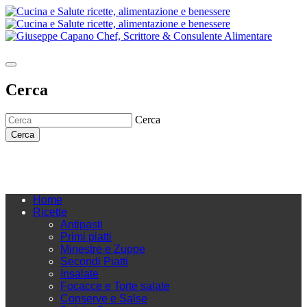
Cerca
Cerca
Cerca
Home
Ricette
Antipasti
Primi piatti
Minestre e Zuppe
Secondi Piatti
Insalate
Focacce e Torte salate
Conserve e Salse