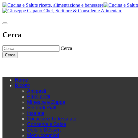
Cerca
Cerca
Cerca
Home
Ricette
Antipasti
Primi piatti
Minestre e Zuppe
Secondi Piatti
Insalate
Focacce e Torte salate
Conserve e Salse
Dolci e Dessert
Menu completi