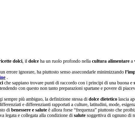
ricette dolci
, il
dolce
ha un ruolo profondo nella
cultura alimentare
a 
un errore ignorare, ha piuttosto senso assecondarle minimizzando
l’imp
ine
.
ci
che sappiano trovare punti di raccordo con i principi di una buona e
tendendo con questo non tanto preparazioni spartane e povere di piacevo
gi sempre più ambiguo, la definizione stessa di
dolce dietetico
lascia ap
fferenziati e differenzianti rapportati a culture, latitudini, mode, esige
sto di
benessere e salute
è allora forse “frequenza” piuttosto che proib
a legata e collegata alla condizione di
salute
soggettiva di ognuno di n