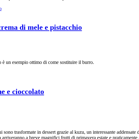
 crema di mele e pistacchio
io è un esempio ottimo di come sostituire il burro.
e e cioccolato
cui sono trasformate in dessert grazie al kuzu, un interessante addensate 
arriveranno a breve magnifici frutti di primavera estate e praticamente co