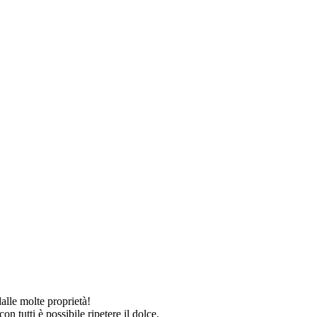
dalle molte proprietà!
n tutti è possibile ripetere il dolce.