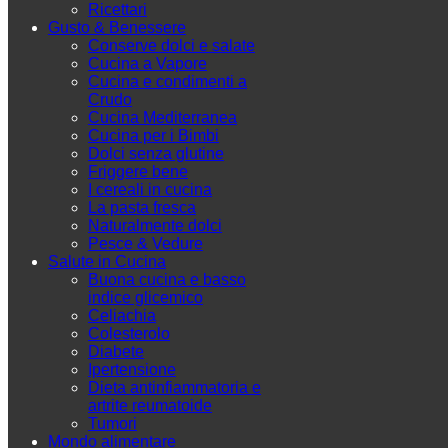
Ricettari
Gusto & Benessere
Conserve dolci e salate
Cucina a Vapore
Cucina e condimenti a
Crudo
Cucina Mediterranea
Cucina per i Bimbi
Dolci senza glutine
Friggere bene
I cereali in cucina
La pasta fresca
Naturalmente dolci
Pesce & Vedure
Salute in Cucina
Buona cucina e basso
indice glicemico
Celiachia
Colesterolo
Diabete
Ipertensione
Dieta antinfiammatoria e
artrite reumatoide
Tumori
Mondo alimentare