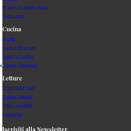
Privacy e Cookies Policy
Note Legali
Cucina
Ricette
Gusto e Benessere
Salute in Cucina
Mondo Alimentare
Letture
I Libri dello Chef
Cucina Naturale
I libri consigliati
L'editoriale
Iscriviti alla Newsletter