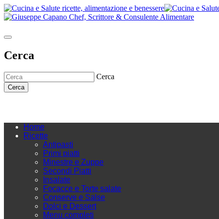
Cerca
Cerca
Cerca
Home
Ricette
Antipasti
Primi piatti
Minestre e Zuppe
Secondi Piatti
Insalate
Focacce e Torte salate
Conserve e Salse
Dolci e Dessert
Menu completi