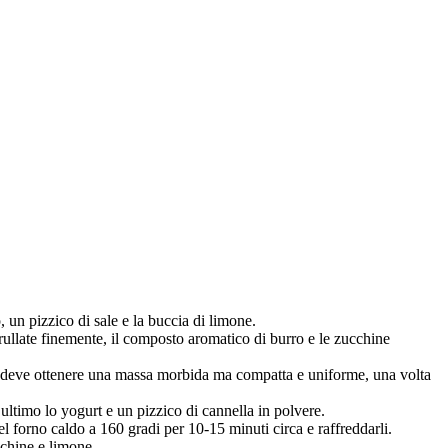
 un pizzico di sale e la buccia di limone.
frullate finemente, il composto aromatico di burro e le zucchine
si deve ottenere una massa morbida ma compatta e uniforme, una volta
n ultimo lo yogurt e un pizzico di cannella in polvere.
el forno caldo a 160 gradi per 10-15 minuti circa e raffreddarli.
ucchine e limone.