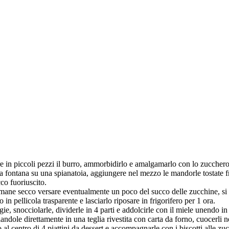
re in piccoli pezzi il burro, ammorbidirlo e amalgamarlo con lo zucchero,
le a fontana su una spianatoia, aggiungere nel mezzo le mandorle tostate 
cco fuoriuscito.
rimane secco versare eventualmente un poco del succo delle zucchine, 
in pellicola trasparente e lasciarlo riposare in frigorifero per 1 ora.
egie, snocciolarle, dividerle in 4 parti e addolcirle con il miele unendo i
andole direttamente in una teglia rivestita con carta da forno, cuocerli n
 o al centro di 4 piattini da dessert e accompagnarle con i biscotti alle z