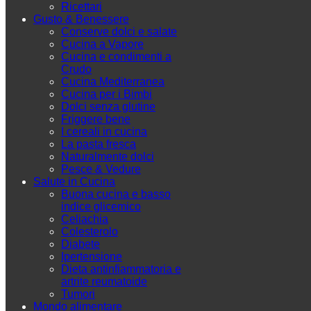
Ricettari
Gusto & Benessere
Conserve dolci e salate
Cucina a Vapore
Cucina e condimenti a
Crudo
Cucina Mediterranea
Cucina per i Bimbi
Dolci senza glutine
Friggere bene
I cereali in cucina
La pasta fresca
Naturalmente dolci
Pesce & Vedure
Salute in Cucina
Buona cucina e basso
indice glicemico
Celiachia
Colesterolo
Diabete
Ipertensione
Dieta antinfiammatoria e
artrite reumatoide
Tumori
Mondo alimentare