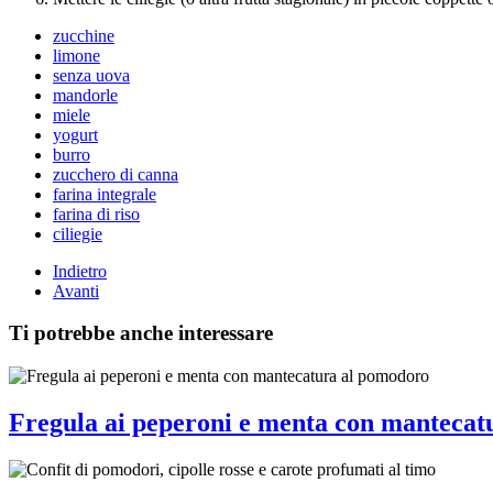
zucchine
limone
senza uova
mandorle
miele
yogurt
burro
zucchero di canna
farina integrale
farina di riso
ciliegie
Indietro
Avanti
Ti potrebbe anche interessare
Fregula ai peperoni e menta con mantecat