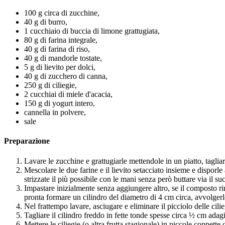
100 g circa di zucchine,
40 g di burro,
1 cucchiaio di buccia di limone grattugiata,
80 g di farina integrale,
40 g di farina di riso,
40 g di mandorle tostate,
5 g di lievito per dolci,
40 g di zucchero di canna,
250 g di ciliegie,
2 cucchiai di miele d'acacia,
150 g di yogurt intero,
cannella in polvere,
sale
Preparazione
Lavare le zucchine e grattugiarle mettendole in un piatto, taglia
Mescolare le due farine e il lievito setacciato insieme e dispor
strizzate il più possibile con le mani senza però buttare via il su
Impastare inizialmente senza aggiungere altro, se il composto 
pronta formare un cilindro del diametro di 4 cm circa, avvolgerlo 
Nel frattempo lavare, asciugare e eliminare il picciolo delle cili
Tagliare il cilindro freddo in fette tonde spesse circa ½ cm adagi
Mettere le ciliegie (o altra frutta stagionale) in piccole coppette