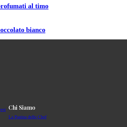
profumati al timo
ioccolato bianco
Chi Siamo
La Pagina dello Chef