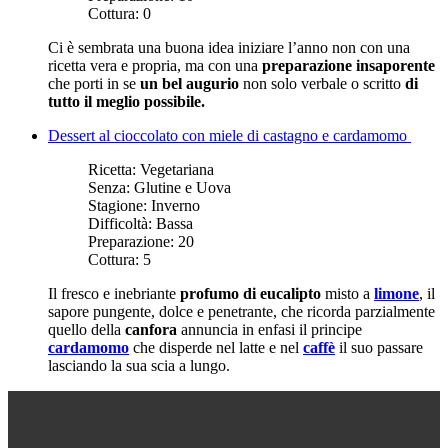
Cottura:
0
Ci è sembrata una buona idea iniziare l’anno non con una
ricetta vera e propria, ma con una
preparazione insaporente
che porti in se
un bel augurio
non solo verbale o scritto
di
tutto il meglio possibile.
Dessert al cioccolato con miele di castagno e cardamomo
Ricetta:
Vegetariana
Senza:
Glutine e Uova
Stagione:
Inverno
Difficoltà:
Bassa
Preparazione:
20
Cottura:
5
Il fresco e inebriante
profumo di eucalipto
misto a
limone
, il
sapore pungente, dolce e penetrante, che ricorda parzialmente
quello della
canfora
annuncia in enfasi il principe
cardamomo
che disperde nel latte e nel
caffè
il suo passare
lasciando la sua scia a lungo.