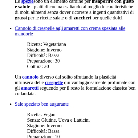
Le
spezie
sono un elemento cardine per
insaporire con gusto
e salute
i piatti di cucina esaltando al meglio le caratteristiche
di molti alimenti senza dover ricorrere a ingenti quantitativi di
grassi
per le ricette salate o di
zuccheri
per quelle dolci.
Cannolo di crespelle agli amaretti con crema speziata alle
mandorle
Ricetta:
Vegetariana
Stagione:
Inverno
Difficoltà:
Bassa
Preparazione:
30
Cottura:
20
Un
cannolo
diverso dal solito sfruttando la plasticità
intrinseca delle
crespelle
qui vantaggiosamente profumate con
gli
amaretti
seguendo per il resto la formulazione classica ben
collaudata.
Sale speziato ben augurante
Ricetta:
Vegan
Senza:
Glutine, Uova e Latticini
Stagione:
Inverno
Difficoltà:
Bassa
Preparazione:
10