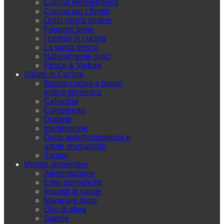
Cucina Mediterranea
Cucina per i Bimbi
Dolci senza glutine
Friggere bene
I cereali in cucina
La pasta fresca
Naturalmente dolci
Pesce & Vedure
Salute in Cucina
Buona cucina e basso
indice glicemico
Celiachia
Colesterolo
Diabete
Ipertensione
Dieta antinfiammatoria e
artrite reumatoide
Tumori
Mondo alimentare
Alimentazione
Erbe aromatiche
Impasti di salute
Mangiare sano
Olio di oliva
Spezie