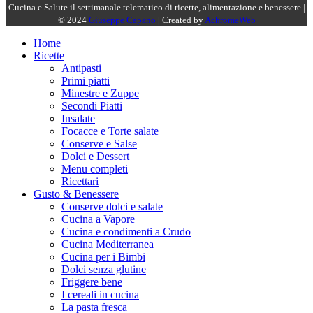
Cucina e Salute il settimanale telematico di ricette, alimentazione e benessere |
© 2024
Giuseppe Capano
| Created by
AchromeWeb
Home
Ricette
Antipasti
Primi piatti
Minestre e Zuppe
Secondi Piatti
Insalate
Focacce e Torte salate
Conserve e Salse
Dolci e Dessert
Menu completi
Ricettari
Gusto & Benessere
Conserve dolci e salate
Cucina a Vapore
Cucina e condimenti a Crudo
Cucina Mediterranea
Cucina per i Bimbi
Dolci senza glutine
Friggere bene
I cereali in cucina
La pasta fresca