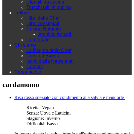
Utensili da cucina
Trucchi utili in cucina
Letture
I libri dello Chef
I libri consigliati
Cucina Naturale
Archivio Articoli
L'editoriale
Chi siamo
La Pagina dello Chef
Corsi ed Eventi
Iscriviti alla Newsletter
Contatti
Cerca ricette
cardamomo
Riso rosso speziato con condimento alla salvia e mandorle
Ricetta:
Vegan
Senza:
Uova e Latticini
Stagione:
Inverno
Difficoltà:
Bassa
In questa ricetta la salvia trionfa nell'ottimo condimento e poi