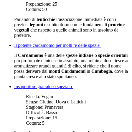
Preparazione:
25
Cottura:
50
Parlando di
lenticchie
l’associazione immediata è con i
preziosi
legumi
e subito dopo con le fondamentali
proteine
vegetali
che rispetto a quelle animali sono in assoluto da
preferire.
Il potente cardamomo per molti re delle spezie
Il
Cardamomo
è una delle
spezie indiane
o
spezie orientali
più profumate e intense in assoluto, una minima dose riesce ad
aromatizzare grandi quantità di
cibo
, si ritiene che il nome
possa derivare dai
monti Cardamomi
in
Cambogia
, dove la
pianta cresce allo stato spontaneo.
Insaporitore granuloso speziato
Ricetta:
Vegan
Senza:
Glutine, Uova e Latticini
Stagione:
Primavera
Difficoltà:
Bassa
Preparazione:
15
Cottura:
5