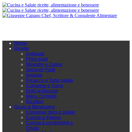
Home
Ricette
Antipasti
Primi piatti
Minestre e Zuppe
Secondi Piatti
Insalate
Focacce e Torte salate
Conserve e Salse
Dolci e Dessert
Menu completi
Ricettari
Gusto & Benessere
Conserve dolci e salate
Cucina a Vapore
Cucina e condimenti a
Crudo