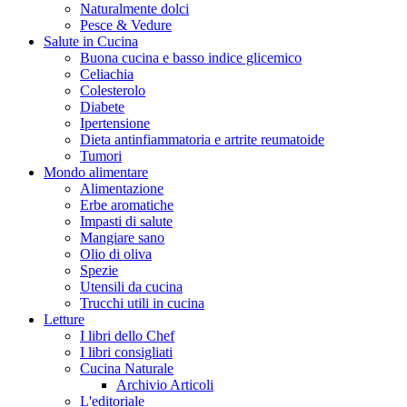
Naturalmente dolci
Pesce & Vedure
Salute in Cucina
Buona cucina e basso indice glicemico
Celiachia
Colesterolo
Diabete
Ipertensione
Dieta antinfiammatoria e artrite reumatoide
Tumori
Mondo alimentare
Alimentazione
Erbe aromatiche
Impasti di salute
Mangiare sano
Olio di oliva
Spezie
Utensili da cucina
Trucchi utili in cucina
Letture
I libri dello Chef
I libri consigliati
Cucina Naturale
Archivio Articoli
L'editoriale