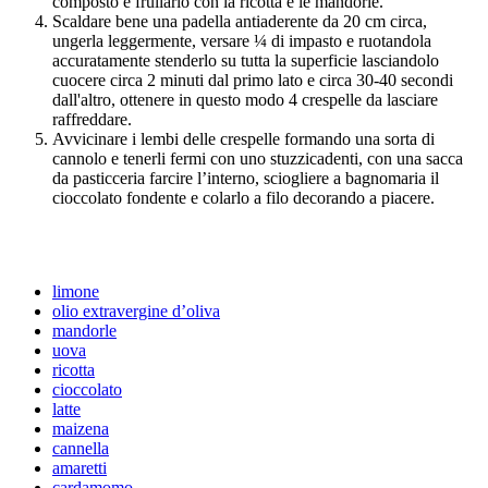
composto e frullarlo con la ricotta e le mandorle.
Scaldare bene una padella antiaderente da 20 cm circa,
ungerla leggermente, versare ¼ di impasto e ruotandola
accuratamente stenderlo su tutta la superficie lasciandolo
cuocere circa 2 minuti dal primo lato e circa 30-40 secondi
dall'altro, ottenere in questo modo 4 crespelle da lasciare
raffreddare.
Avvicinare i lembi delle crespelle formando una sorta di
cannolo e tenerli fermi con uno stuzzicadenti, con una sacca
da pasticceria farcire l’interno, sciogliere a bagnomaria il
cioccolato fondente e colarlo a filo decorando a piacere.
limone
olio extravergine d’oliva
mandorle
uova
ricotta
cioccolato
latte
maizena
cannella
amaretti
cardamomo