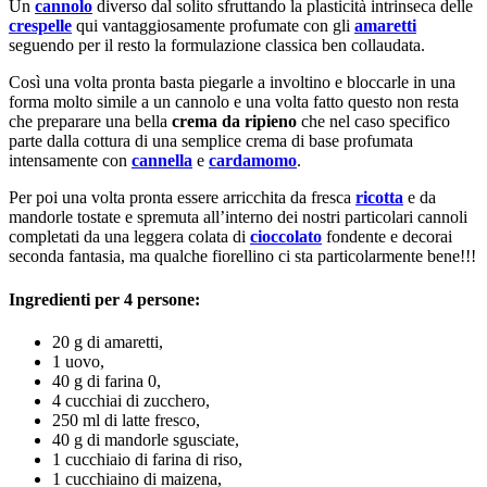
Un
cannolo
diverso dal solito sfruttando la plasticità intrinseca delle
crespelle
qui vantaggiosamente profumate con gli
amaretti
seguendo per il resto la formulazione classica ben collaudata.
Così una volta pronta basta piegarle a involtino e bloccarle in una
forma molto simile a un cannolo e una volta fatto questo non resta
che preparare una bella
crema da ripieno
che nel caso specifico
parte dalla cottura di una semplice crema di base profumata
intensamente con
cannella
e
cardamomo
.
Per poi una volta pronta essere arricchita da fresca
ricotta
e da
mandorle tostate e spremuta all’interno dei nostri particolari cannoli
completati da una leggera colata di
cioccolato
fondente e decorai
seconda fantasia, ma qualche fiorellino ci sta particolarmente bene!!!
Ingredienti per 4 persone:
20 g di amaretti,
1 uovo,
40 g di farina 0,
4 cucchiai di zucchero,
250 ml di latte fresco,
40 g di mandorle sgusciate,
1 cucchiaio di farina di riso,
1 cucchiaino di maizena,