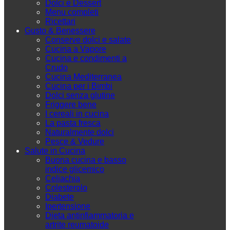
Dolci e Dessert
Menu completi
Ricettari
Gusto & Benessere
Conserve dolci e salate
Cucina a Vapore
Cucina e condimenti a
Crudo
Cucina Mediterranea
Cucina per i Bimbi
Dolci senza glutine
Friggere bene
I cereali in cucina
La pasta fresca
Naturalmente dolci
Pesce & Vedure
Salute in Cucina
Buona cucina e basso
indice glicemico
Celiachia
Colesterolo
Diabete
Ipertensione
Dieta antinfiammatoria e
artrite reumatoide