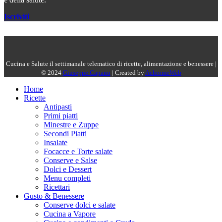
Iscriviti
Cucina e Salute il settimanale telematico di ricette, alimentazione e benessere |
© 2024
Giuseppe Capano
| Created by
AchromeWeb
Home
Ricette
Antipasti
Primi piatti
Minestre e Zuppe
Secondi Piatti
Insalate
Focacce e Torte salate
Conserve e Salse
Dolci e Dessert
Menu completi
Ricettari
Gusto & Benessere
Conserve dolci e salate
Cucina a Vapore