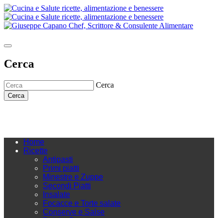
Cerca
Cerca
Cerca
Home
Ricette
Antipasti
Primi piatti
Minestre e Zuppe
Secondi Piatti
Insalate
Focacce e Torte salate
Conserve e Salse