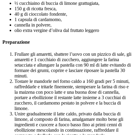
½ cucchiaino di buccia di limone grattugiata,
150 g di ricotta fresca,
40 g di cioccolato fondente,
1 capsula di cardamomo,
cannella in polvere,
olio extra vergine d’oliva dal fruttato leggero
Preparazione
Frullare gli amaretti, sbattere l’uovo con un pizzico di sale, gli
amaretti e 1 cucchiaio di zucchero, aggiungere la farina
setacciata e allungare la pastella con 90 ml di latte evitando di
formare dei grumi, coprire e lasciare riposare la pastella 30
minuti.
Tostare le mandorle nel forno caldo a 160 gradi per 5 minuti,
raffreddarle e tritarle finemente, stemperare la farina di riso e
la maizena con poco latte e una buona dose di cannella,
portare a ebollizione il restante latte insieme a 3 cucchiai di
zucchero, il cardamomo pestato in polvere e la buccia di
limone.
Unire gradualmente il latte caldo, privato dalla buccia di
limone, al composto di farina, amalgamare molto bene gli
ingredienti e cuocere a fuoco basso fino ai primi cenni di
ebollizione mescolando in continuazione, raffreddare il