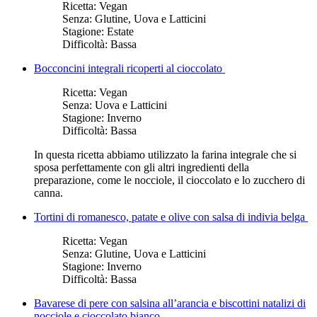
Ricetta:
Vegan
Senza:
Glutine, Uova e Latticini
Stagione:
Estate
Difficoltà:
Bassa
Bocconcini integrali ricoperti al cioccolato
Ricetta:
Vegan
Senza:
Uova e Latticini
Stagione:
Inverno
Difficoltà:
Bassa
In questa ricetta abbiamo utilizzato la farina integrale che si
sposa perfettamente con gli altri ingredienti della
preparazione, come le nocciole, il cioccolato e lo zucchero di
canna.
Tortini di romanesco, patate e olive con salsa di indivia belga
Ricetta:
Vegan
Senza:
Glutine, Uova e Latticini
Stagione:
Inverno
Difficoltà:
Bassa
Bavarese di pere con salsina all’arancia e biscottini natalizi di
nocciole e cioccolato bianco