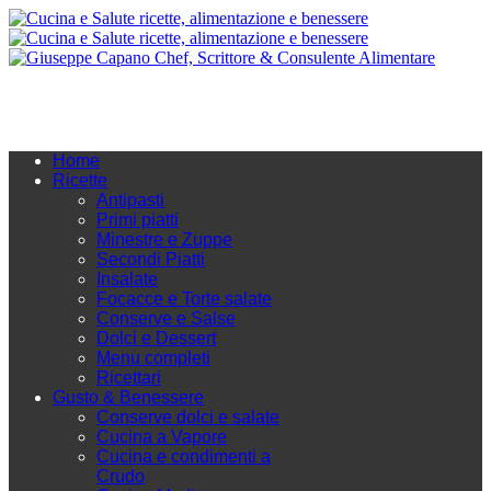
Home
Ricette
Antipasti
Primi piatti
Minestre e Zuppe
Secondi Piatti
Insalate
Focacce e Torte salate
Conserve e Salse
Dolci e Dessert
Menu completi
Ricettari
Gusto & Benessere
Conserve dolci e salate
Cucina a Vapore
Cucina e condimenti a
Crudo