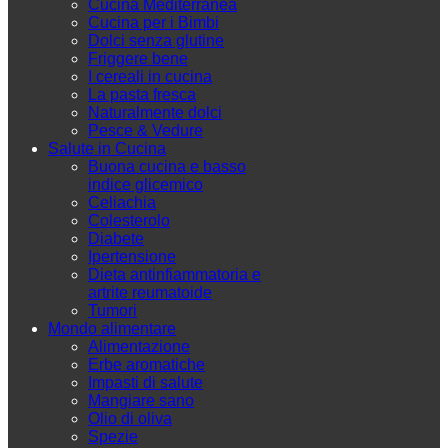
Cucina Mediterranea
Cucina per i Bimbi
Dolci senza glutine
Friggere bene
I cereali in cucina
La pasta fresca
Naturalmente dolci
Pesce & Vedure
Salute in Cucina
Buona cucina e basso
indice glicemico
Celiachia
Colesterolo
Diabete
Ipertensione
Dieta antinfiammatoria e
artrite reumatoide
Tumori
Mondo alimentare
Alimentazione
Erbe aromatiche
Impasti di salute
Mangiare sano
Olio di oliva
Spezie