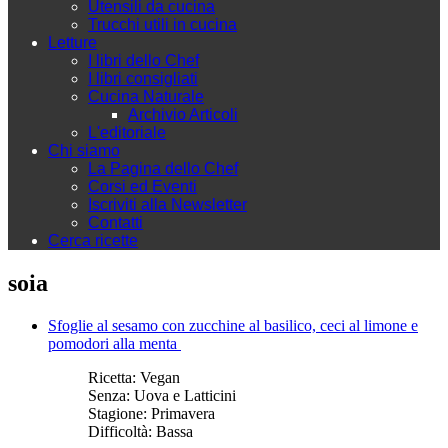
Utensili da cucina
Trucchi utili in cucina
Letture
I libri dello Chef
I libri consigliati
Cucina Naturale
Archivio Articoli
L'editoriale
Chi siamo
La Pagina dello Chef
Corsi ed Eventi
Iscriviti alla Newsletter
Contatti
Cerca ricette
soia
Sfoglie al sesamo con zucchine al basilico, ceci al limone e
pomodori alla menta
Ricetta:
Vegan
Senza:
Uova e Latticini
Stagione:
Primavera
Difficoltà:
Bassa