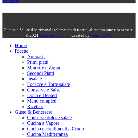
Iscriviti
Cucina e Salute il settimanale telematico di ricette, alimentazione e benessere |
© 2024
Giuseppe Capano
| Created by
AchromeWeb
Home
Ricette
Antipasti
Primi piatti
Minestre e Zuppe
Secondi Piatti
Insalate
Focacce e Torte salate
Conserve e Salse
Dolci e Dessert
Menu completi
Ricettari
Gusto & Benessere
Conserve dolci e salate
Cucina a Vapore
Cucina e condimenti a Crudo
Cucina Mediterranea