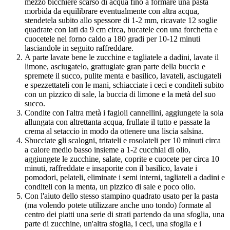
mezzo bicchiere scarso di acqua fino a formare una pasta
morbida da equilibrare eventualmente con altra acqua,
stendetela subito allo spessore di 1-2 mm, ricavate 12 soglie
quadrate con lati da 9 cm circa, bucatele con una forchetta e
cuocetele nel forno caldo a 180 gradi per 10-12 minuti
lasciandole in seguito raffreddare.
A parte lavate bene le zucchine e tagliatele a dadini, lavate il
limone, asciugatelo, grattugiate gran parte della buccia e
spremete il succo, pulite menta e basilico, lavateli, asciugateli
e spezzettateli con le mani, schiacciate i ceci e conditeli subito
con un pizzico di sale, la buccia di limone e la metà del suo
succo.
Condite con l'altra metà i fagioli cannellini, aggiungete la soia
allungata con altrettanta acqua, frullate il tutto e passate la
crema al setaccio in modo da ottenere una liscia salsina.
Sbucciate gli scalogni, tritateli e rosolateli per 10 minuti circa
a calore medio basso insieme a 1-2 cucchiai di olio,
aggiungete le zucchine, salate, coprite e cuocete per circa 10
minuti, raffreddate e insaporite con il basilico, lavate i
pomodori, pelateli, eliminate i semi interni, tagliateli a dadini e
conditeli con la menta, un pizzico di sale e poco olio.
Con l'aiuto dello stesso stampino quadrato usato per la pasta
(ma volendo potete utilizzare anche uno tondo) formate al
centro dei piatti una serie di strati partendo da una sfoglia, una
parte di zucchine, un'altra sfoglia, i ceci, una sfoglia e i