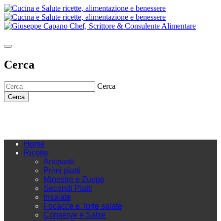
Cerca
Cerca
Cerca
Home
Ricette
Antipasti
Primi piatti
Minestre e Zuppe
Secondi Piatti
Insalate
Focacce e Torte salate
Conserve e Salse