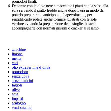
pomodori finali.
Decorate con le olive nere e macchiate i piatti con la salsa alla
soia servendo il piatto freddo anche dopo 1 ora in modo da
poterlo preparare in anticipo e più agevolmente, per
semplificarlo potete anche formare gli strati con le sole
verdure evitando la preparazione delle sfoglie, basterà
accompagnarle con normali grissini o cracker al sesamo.
zucchine
limone
menta
ceci
olio extravergine d’oliva
pomodoro
senza uova
senza latticini
fagioli
olive
soia
impasti
scalogno
semi sesamo