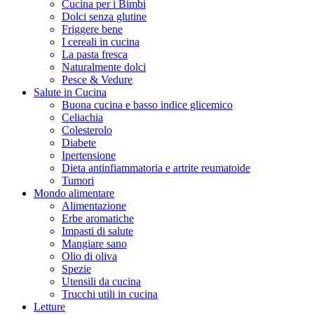
Cucina per i Bimbi
Dolci senza glutine
Friggere bene
I cereali in cucina
La pasta fresca
Naturalmente dolci
Pesce & Vedure
Salute in Cucina
Buona cucina e basso indice glicemico
Celiachia
Colesterolo
Diabete
Ipertensione
Dieta antinfiammatoria e artrite reumatoide
Tumori
Mondo alimentare
Alimentazione
Erbe aromatiche
Impasti di salute
Mangiare sano
Olio di oliva
Spezie
Utensili da cucina
Trucchi utili in cucina
Letture