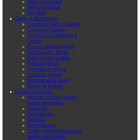
Dolci e Dessert
Menu completi
Ricettari
Gusto & Benessere
Conserve dolci e salate
Cucina a Vapore
Cucina e condimenti a
Crudo
Cucina Mediterranea
Cucina per i Bimbi
Dolci senza glutine
Friggere bene
I cereali in cucina
La pasta fresca
Naturalmente dolci
Pesce & Vedure
Salute in Cucina
Buona cucina e basso
indice glicemico
Celiachia
Colesterolo
Diabete
Ipertensione
Dieta antinfiammatoria e
artrite reumatoide